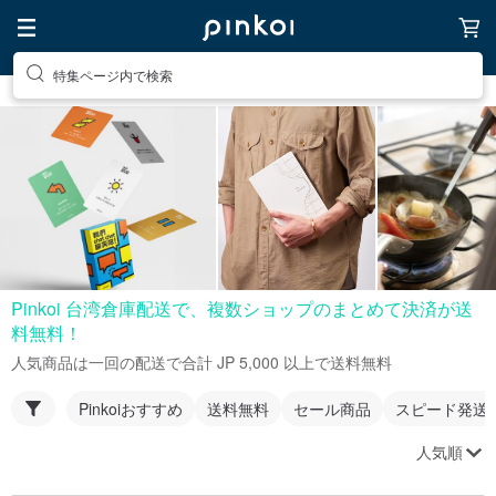
特集ページ内で検索
Pinkoi 台湾倉庫配送で、複数ショップのまとめて決済が送
料無料！
人気商品は一回の配送で合計 JP 5,000 以上で送料無料
Pinkoiおすすめ
送料無料
セール商品
スピード発送
人気順