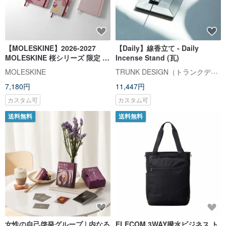
【MOLESKINE】2026-2027
【Daily】線香立て - Daily
MOLESKINE 桜シリーズ 限定 18
Incense Stand (瓦)
ヶ月手帳/ L
TRUNK DESIGN（トランクデザイン）
MOLESKINE
7,180円
11,447円
カスタム可
カスタム可
送料無料
送料無料
女性の自己啓発グループ | 内なる
ELECOM 3WAY撥水ビジネス ト