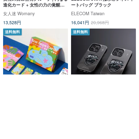
進化カード + 女性の力の覚醒カ
ートバッグ ブラック
ード
女人迷 Womany
ELECOM Taiwan
13,528円
16,041円
20,968円
送料無料
送料無料
【在庫残りわずか】Womany |
CASETiFY iPhone 15 Pro Max
Next Steps Cards 関係性の次の
MagSafe対応 鏡面スマートフォ
一歩を導くカード
ンケース A350機隊のエンブレム
女人迷 Womany
jxstore
8,741円
15,859円
送料無料
送料無料