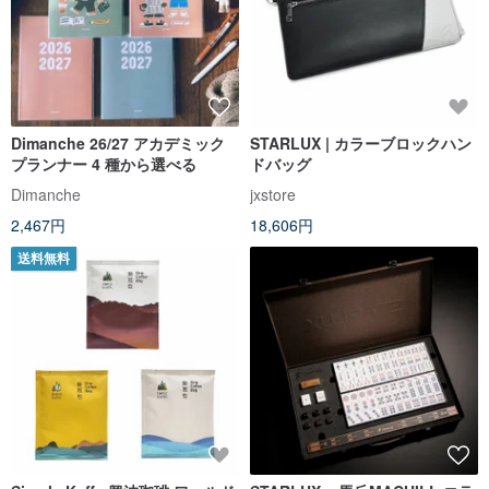
Dimanche 26/27 アカデミック
STARLUX | カラーブロックハン
プランナー 4 種から選べる
ドバッグ
Dimanche
jxstore
2,467円
18,606円
送料無料