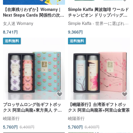
【在庫残りわずか】Womany |
Simple Kaffa 興波珈琲 ワールド
Next Steps Cards 関係性の次の
チャンピオン ドリップバッグコ
一歩を導くカード
ーヒー 30 袋 | 箱なし
Simple Kaffa - 世界一に選ばれたカフェ
女人迷 Womany
8,741円
9,366円
送料無料
送料無料
ブロッサムロング缶ギフトボッ
【嶢陽茶行】台湾茶ギフトボッ
クス 阿里山烏龍+東方美人 テト
クス 阿里山烏龍茶+阿里山金萱茶
ラ型ティーバッグ
嶢陽茶行
嶢陽茶行
5,760円
6,400円
5,760円
6,400円