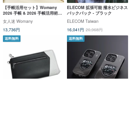
【手帳活用セット】Womany
ELECOM 拡張可能 撥水ビジネス
2026 手帳 & 2026 手帳活用術講
バックパック - ブラック
座
女人迷 Womany
ELECOM Taiwan
13,736円
16,041円
20,968円
送料無料
送料無料
STARLUX | カラーブロックハン
CASETiFY iPhone 15 Pro Max
ドバッグ
MagSafe対応 鏡面スマートフォ
ンケース A350機隊のエンブレム
jxstore
jxstore
18,606円
15,859円