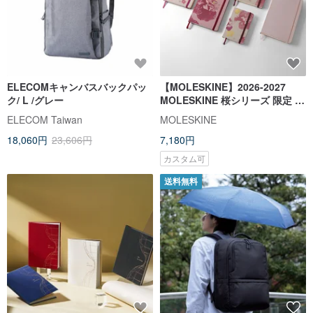
ELECOMキャンバスバックパッ
【MOLESKINE】2026-2027
ク/ L /グレー
MOLESKINE 桜シリーズ 限定 18
ヶ月手帳/ L
ELECOM Taiwan
MOLESKINE
18,060円
23,606円
7,180円
カスタム可
送料無料