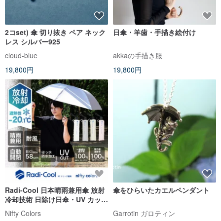
2コset) 傘 切り抜き ペア ネック
日傘・羊歯・手描き絵付け
レス シルバー925
cloud-blue
akkaの手描き服
19,800円
19,800円
Radi-Cool 日本晴雨兼用傘 放射
傘をひらいたカエルペンダント
冷却技術 日除け日傘・UV カット
一級遮光
Nifty Colors
Garrotin ガロティン