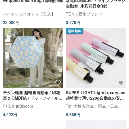
whipped cream dog 晴雨兼用傘
双竜ELEGANTドライブブラック
自動傘_水彩花日傘(緑)
ハイカロリイオトメ【公式】
TDN｜双龍ブランド
22,000円
3,778円
送料無料
チタン軽量 超軽量自動傘 / 印花
SUPER LIGHT LightLuxuryism
楽 x OMBRA / ドットフィールド
超軽量で薄い220g自動傘の安全
/ ライスイエロー・ブルー
性と暴動防止パンチスティック
Tcf. 大振豊洋傘｜雨傘／日傘／レインコート
印花楽 inBlooom
4,522円
5,666円