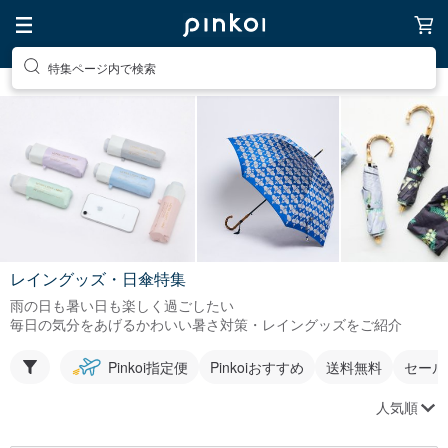
特集ページ内で検索
レイングッズ・日傘特集
雨の日も暑い日も楽しく過ごしたい
毎日の気分をあげるかわいい暑さ対策・レイングッズをご紹介
Pinkoi指定便
Pinkoiおすすめ
送料無料
セール
人気順