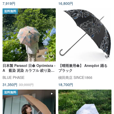
7,919円
16,800円
送料無料
日本製 Parasol 日傘 Optimista -
【晴雨兼用傘】 Aneqdot 踊る
A 藍染 泥染 カラフル 絞り染め
ブラック
mud dyed shibori 手染め
BLUE PHASE
槇田商店 SINCE1866
31,350円
33,000円
18,700円
送料無料