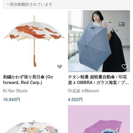
一部自動翻訳されています
刺繍かわず張り長日傘 (Go
チタン軽量 超軽量自動傘 / 印花
forward, Red Carp.)
楽 x OMBRA / ガラス海棠 / ブル
ーブラック
Ki-Yan Stuzio
印花楽 inBlooom
16,940円
4,522円