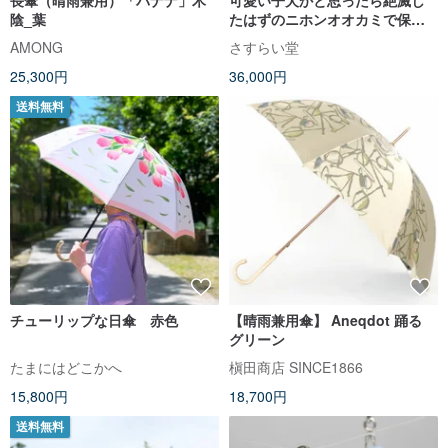
長傘（晴雨兼用）「バナナ」木
可愛い子犬かと思ったら絶滅し
陰_葉
たはずのニホンオオカミで保護
することにしたカエル
AMONG
さすらい堂
25,300円
36,000円
送料無料
チューリップな日傘 赤色
【晴雨兼用傘】 Aneqdot 踊る
グリーン
たまにはどこかへ
槇田商店 SINCE1866
15,800円
18,700円
送料無料