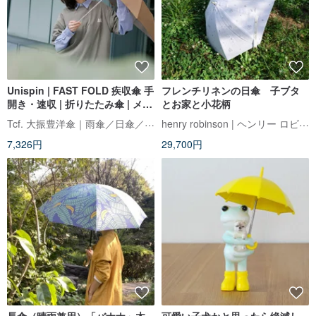
Unispin | FAST FOLD 疾収傘 手
フレンチリネンの日傘 子ブタ
開き・速収 | 折りたたみ傘 | メモ
とお家と小花柄
リーパッチ傘布 | 瞬間収納傘
Tcf. 大振豊洋傘｜雨傘／日傘／レインコート
henry robinson | ヘンリー ロビンソン
7,326円
29,700円