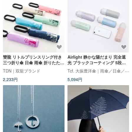
雙龍 リトルプリンスリング付き
Airlight 静かな陽だまり 完全遮
三つ折り傘 日傘 雨傘 折りたたみ
光 ブラックコーティング 5段折
傘 B5903 (スカイブルー)
りポケット傘 ミニ傘
Tcf. 大振豊洋傘｜雨傘／日傘／レインコート
TDN｜双龍ブランド
2,233円
5,094円