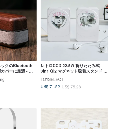
クのBluetooth
レトロCCD 22.5W 折りたたみ式
カバーに最適 - 本
3in1 Qi2 マグネット吸着スタンド ワ
イヤレス充電器
ng
TOYSELECT
US$ 71.52
US$ 75.28