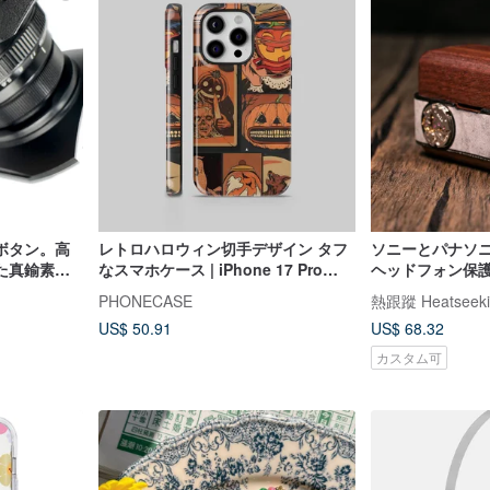
ボタン。高
レトロハロウィン切手デザイン タフ
ソニーとパナソニッ
た真鍮素材
なスマホケース | iPhone 17 Pro
ヘッドフォン保護
Max 17 Pro 17
革レトロパンク
PHONECASE
熱跟蹤 Heatseeki
US$ 50.91
US$ 68.32
カスタム可