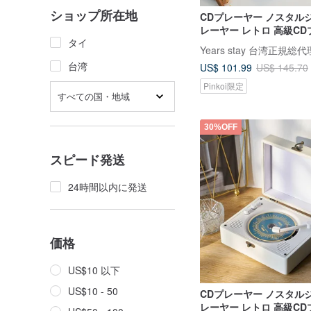
ショップ所在地
CDプレーヤー ノスタル
レーヤー レトロ 高級C
タイ
ポータブル 木製 北欧ホ
Years stay 台湾正規総
台湾
US$ 101.99
US$ 145.70
Pinkoi限定
すべての国・地域
30%OFF
スピード発送
24時間以内に発送
価格
US$10 以下
US$10 - 50
CDプレーヤー ノスタル
レーヤー レトロ 高級C