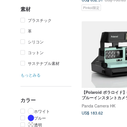
Pinkoi限定
素材
プラスチック
革
シリコン
コットン
サステナブル素材
もっとみる
【Polaroid ポラロイド】60
ブルーインスタントカメ
カラー
ド レトロ 改装済
Panda Camera HK
ホワイト
US$ 183.62
ブルー
透明