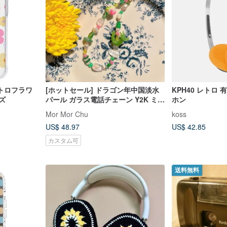
トロフラワ
[ホットセール] ドラゴン年中国淡水
KPH40 レトロ
ーズ
パール ガラス電話チェーン Y2K ミレ
ホン
ニアム レトロ
Mor Mor Chu
koss
US$ 48.97
US$ 42.85
カスタム可
送料無料