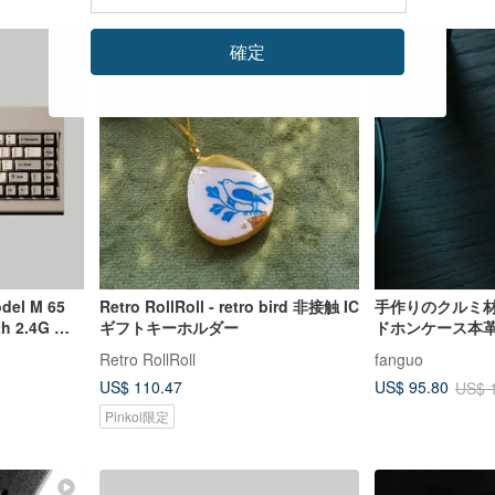
35%OFF
確定
del M 65
Retro RollRoll - retro bird 非接触 IC
手作りのクルミ
 2.4G メ
ギフトキーホルダー
ドホンケース本
トロキーボー
ホンケース
Retro RollRoll
fanguo
US$ 110.47
US$ 95.80
US$ 
Pinkoi限定