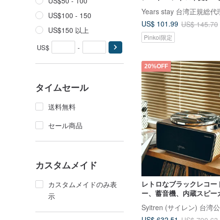
US$50 - 100
ポータブル ライトカラー
Years stay 台湾正規総
US$100 - 150
US$ 101.99
US$ 145.70
US$150 以上
Pinkoi限定
US$
-
20%OFF
タイムセール
送料無料
セール商品
カスタムメイド
レトロなブラックレコー
カスタムメイドのみ表
ー、蓄音機、内蔵スピー
示
Bluetooth オーディオ
Syitren (サイレン) 台
ト、木の質感
US$ 632.51
US$ 790.63