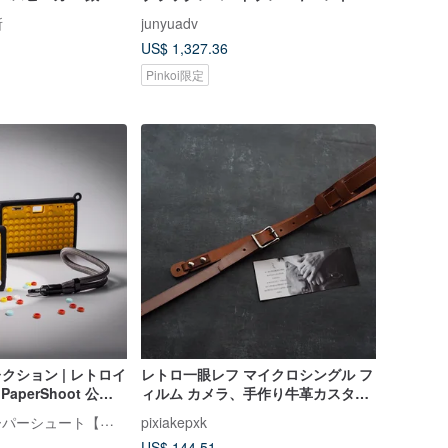
P-1A2A
蓄音機リビングルームBluetoothオ
所
junyuadv
ーディオ
US$ 1,327.36
Pinkoi限定
 コレクション | レトロイ
レトロ一眼レフ マイクロシングル フ
aperShoot 公式
ィルム カメラ、手作り牛革カスタマ
イズ レタリング ギフト カスタム カ
Paper Shoot ペーパーシュート【公式】
pixiakepxk
ラー
US$ 144.51