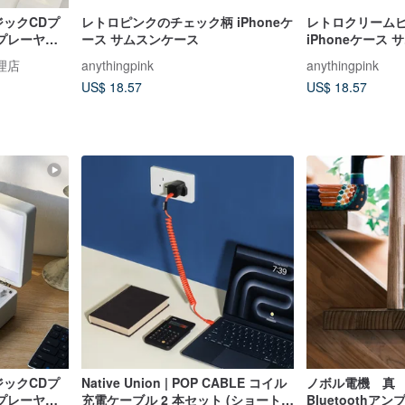
ジックCDプ
レトロピンクのチェック柄 iPhoneケ
レトロクリーム
Dプレーヤー
ース サムスンケース
iPhoneケース
ワイト
代理店
anythingpink
anythingpink
US$ 18.57
US$ 18.57
ジックCDプ
Native Union | POP CABLE コイル
ノボル電機 真
Dプレーヤー
充電ケーブル 2 本セット (ショート +
Bluetoothア