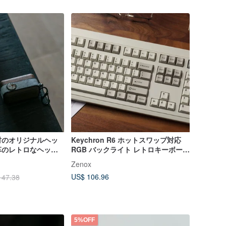
材のオリジナルヘッ
Keychron R6 ホットスワップ対応
革のレトロなヘッド
RGB バックライト レトロキーボード
- 3 軸
Zenox
US$ 106.96
147.38
5%OFF