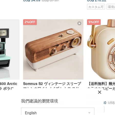
カスタム可
環境
2%OFF
5%OFF
0 Arctic
Somnus S2 ヴィンテージ スリープ
【送料無料】幾光
ラ ポラロイ
マシンホワイトノイズ レトロ スリー
カラオケスピー
プ ランプ
liyinggifts
ezvalo
我們建議的瀏覽環境
US$ 148.54
US$ 132.30
US$ 151.38
US$
Pinkoi限定