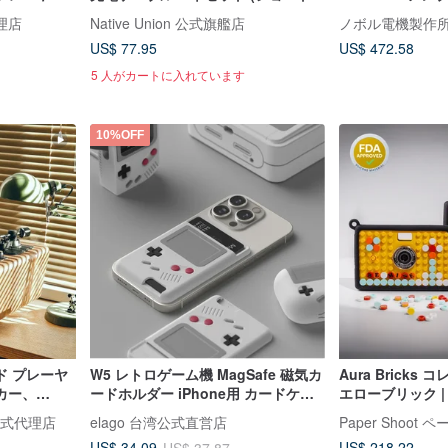
系
ロング) - レトロオレンジ
アルミパネル NM
代理店
Native Union 公式旗艦店
ノボル電機製作
US$ 77.95
US$ 472.58
5 人がカートに入れています
10%OFF
ド プレーヤ
W5 レトロゲーム機 MagSafe 磁気カ
Aura Bricks
カー、
ードホルダー iPhone用 カードケー
エローブリック | P
装飾、ギフ
ス
トイカメラ
湾公式代理店
elago 台湾公式直営店
US$ 218.22
US$ 34.09
US$ 37.87