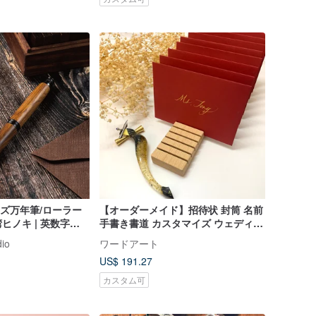
リーズ万年筆/ローラー
【オーダーメイド】招待状 封筒 名前
ヒノキ | 英数字・
手書き書道 カスタマイズ ウェディン
ーダー (単品)
グ招待状 封筒 名入れ
dio
ワードアート
US$ 191.27
カスタム可