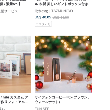
個 / 数量5〜】
ル 木製 美しいギフトボックス付き
デザイン
作支援サービス
此木の悠 | TSZMUNOYO
US$ 40.05
US$ 44.50
カスタム可
hibi カスタム ア
サイフォンコーヒーペン(ブラウン、
手作りフォトアルバ
ウォールナット)
ーキャメル】記念日
日々暮らし
FUN SEE