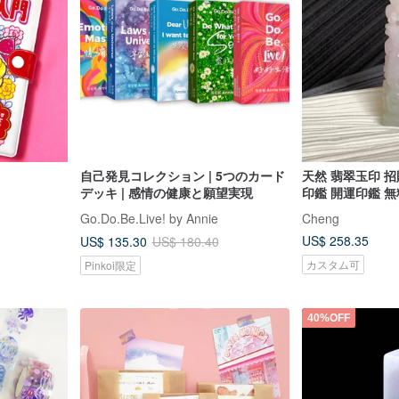
自己発見コレクション | 5つのカード
天然 翡翠玉印 
デッキ | 感情の健康と願望実現
印鑑 開運印鑑 
Go.Do.Be.Live! by Annie
Cheng
US$ 258.35
US$ 135.30
US$ 180.40
カスタム可
Pinkoi限定
40%OFF