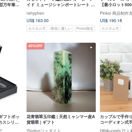
型万年筆
イド ミュージシャンポートレート |
【最小ロット500
音楽好きへの誕生日プレゼント | ロ
rehyphen
Pinkoi 商品制
マンチックなカセットテープギフト
US$ 163.00
US$ 190.18
カスタム可
環境に優しい
Pinkoi限定
カスタム可
40%OFF
スギフトボッ
花青翡翠玉印鑑 | 天然ミャンマー産A
カップルで手作り/ 
ォーカスシリー
貨翡翠 | ギフト
コーディオン式
ム【ミルクティ
ア
Yingluoジェダイト
Hibikurashi 