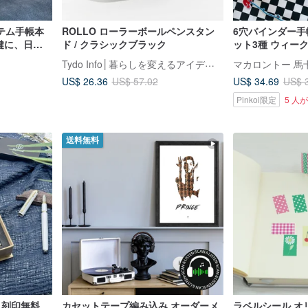
テム手帳本
ROLLO ローラーボールペンスタン
6穴バインダー手
を鍵に、日常
ド / クラシックブラック
ット3種 ウィー
繋ぎ留める
Tydo Info│暮らしを変えるアイデア雑貨
マカロントー 馬
US$ 26.36
US$ 34.69
US$ 57.02
US$ 
Pinkoi限定
5 人
送料無料
刻印無料_
カセットテープ編み込み オーダーメ
ラベルシール オ