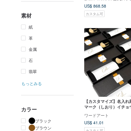
US$ 868.58
カスタム可
素材
紙
革
金属
石
翡翠
もっとみる
【カスタマイズ】名入れ
マーク（しおり）イチョ
カラー
シルバー 英語 中国語対応
ワードアート
ブラック
US$ 41.01
ブラウン
カスタム可