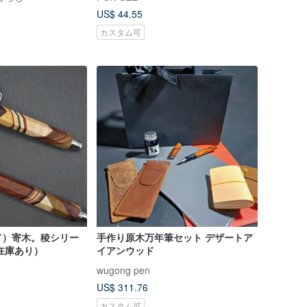
US$ 44.55
カスタム可
ド）寄木。稜シリー
手作り原木万年筆セット デザートア
在庫あり）
イアンウッド
wugong pen
US$ 311.76
カスタム可