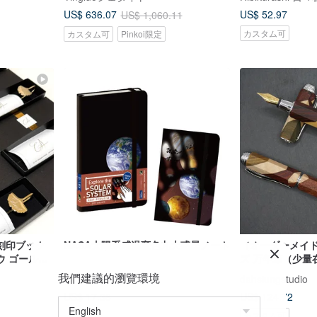
ギフト
US$ 52.97
US$ 636.07
US$ 1,060.11
カスタム可
カスタム可
Pinkoi限定
刻印ブック
NASA太陽系感温変色九大惑星ノート
（オーダーメイ
ウ ゴールド
ズ 万年筆（少量
 ギフト
我們建議的瀏覽環境
Mr.Sci科学工場
dahsiungstudio
US$ 17.38
US$ 124.72
カスタム可