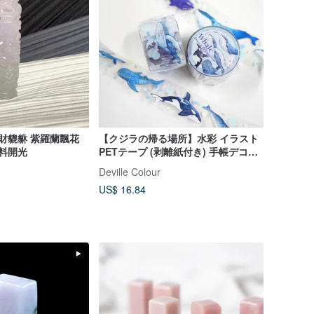
招財貔貅 紫羅蘭飄花
【クジラの帰る場所】水彩 イラスト
無料開光
PETテープ (剥離紙付き) 手帳デコレ
ーション 海の生き物
Deville Colour
US$ 16.84