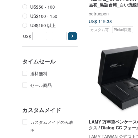
品初_島語台湾_白い流線
US$50 - 100
TW ステッカー付き
betruepen
US$100 - 150
US$ 119.38
US$150 以上
カスタム可
Pinkoi限定
US$
-
タイムセール
送料無料
セール商品
カスタムメイド
LAMY 万年筆ペンケー
カスタムメイドのみ表
クス / Dialog CC フ
示
ズ - オールブラック 極黒
LAMY TAIWAN 公式スト