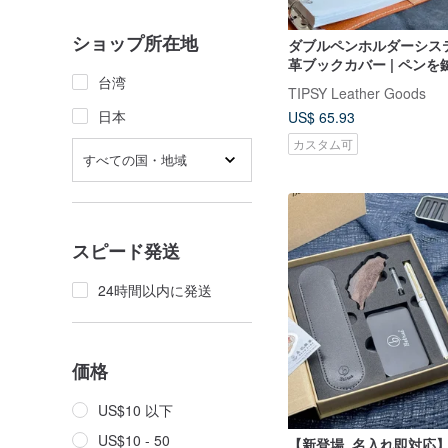
ショップ所在地
ダブルペンホルダーシス
革ブックカバー | ペン
台湾
のインスピレーションを
TIPSY Leather Goods
日本
US$ 65.93
カスタム可
すべての国・地域
スピード発送
24時間以内に発送
価格
US$10 以下
US$10 - 50
【新登場_名入れ即対応】