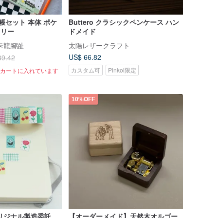
帳セット 本体 ポケ
Buttero クラシックペンケース ハン
クリー
ドメイド
卡龍腳趾
太陽レザークラフト
US$ 66.82
39.42
カスタム可
Pinkoi限定
がカートに入れています
10%OFF
リジナル製造委託
【オーダーメイド】天然木オルゴー