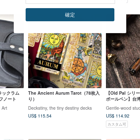
確定
ブラックラム
The Ancient Aurum Tarot（78枚入
【Old Pal シ
ーフノート
り）
ボールペン】台湾
日本語カスタムオ
Art
Deckstiny, the tiny destiny decks
Gentle-wood stu
US$ 115.54
US$ 114.92
カスタム可