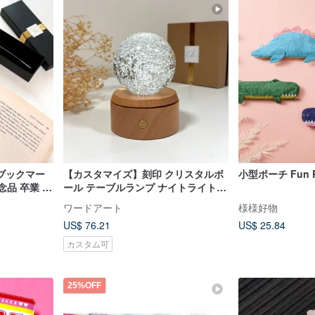
ブックマー
【カスタマイズ】刻印 クリスタルボ
小型ポーチ F
念品 卒業 退
ール テーブルランプ ナイトライト
卒業 誕生日 昇進 移住 結婚
ワードアート
様様好物
US$ 76.21
US$ 25.84
カスタム可
25%OFF