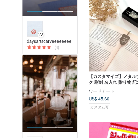
daysartscarveeeeeeee
(4)
【カスタマイズ】メタル
ク 彫刻 名入れ 贈り物 記
職 先生 プレゼント
ワードアート
US$ 45.60
カスタム可