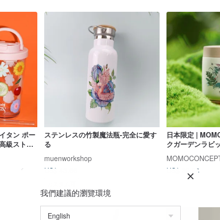
イタン ポー
ステンレスの竹製魔法瓶-完全に愛す
日本限定 | MOM
 高級ストロ
る
クガーデンラビッ
料水カップ
ブ 真空カップ 26
muenworkshop
MOMOCONCEP
US$ 43.66
US$ 39.94
カスタム可
我們建議的瀏覽環境
55%OFF