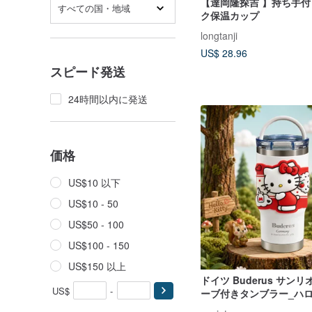
【達岡隆探吉 】持ち手
すべての国・地域
ク保温カップ
longtanji
US$ 28.96
スピード発送
24時間以内に発送
価格
US$10 以下
US$10 - 50
US$50 - 100
US$100 - 150
US$150 以上
ドイツ Buderus サン
US$
-
ーブ付きタンブラー_ハ
アップルパラダイス