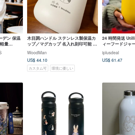
ーデン 保温
木目調ハンドル ステンレス製保温カ
24 時間発送 Uti
ル軽量
ップ／マグカップ 名入れ刻印可能 ア
ィーフードジャー (
S
イボリー 460ml バレンタインギフト
S
WoodMan
iplusdeal
US$ 44.10
US$ 61.47
カスタム可
環境に優しい