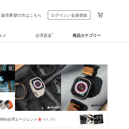
販売希望の方はこちら
ログイン／会員登録
ルメ
台湾直送
商品カテゴリー
3
+
n＆Mifa台湾エージェント
4.9
(79)