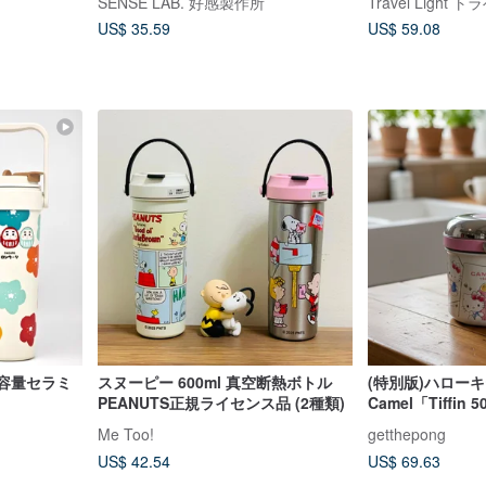
SENSE LAB. 好感製作所
Travel Light
いバッグ
US$ 35.59
US$ 59.08
大容量セラミ
スヌーピー 600ml 真空断熱ボトル
(特別版)ハローキ
PEANUTS正規ライセンス品 (2種類)
Camel「Tiffi
ー0.5L(ノベルテ
Me Too!
getthepong
US$ 42.54
US$ 69.63