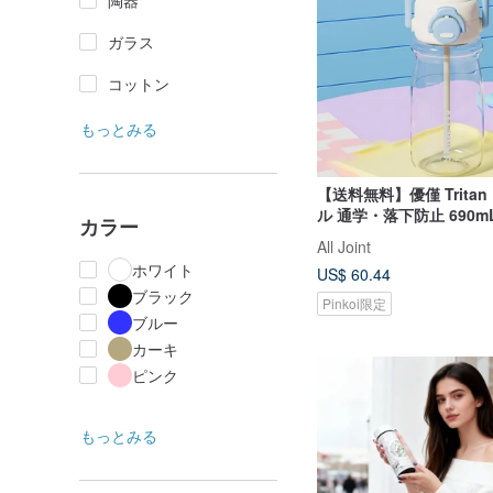
陶器
ガラス
コットン
もっとみる
【送料無料】優僅 Trita
ル 通学・落下防止 690mL
カラー
トローカップ
All Joint
ホワイト
US$ 60.44
ブラック
Pinkoi限定
ブルー
カーキ
ピンク
もっとみる