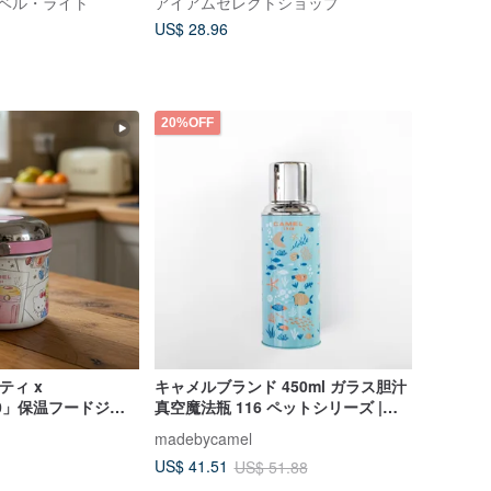
 トラベル・ライト
アイアムセレクトショップ
US$ 28.96
20%OFF
ティ x
キャメルブランド 450ml ガラス胆汁
n 50」保温フードジャ
真空魔法瓶 116 ペットシリーズ |
ィ付き)
116FH
madebycamel
US$ 41.51
US$ 51.88