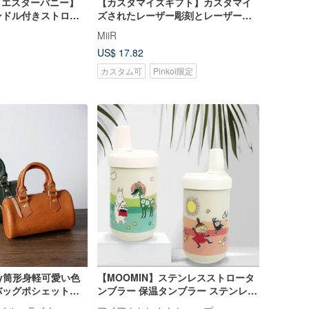
nny エスターバニー】
【カスタマイズギフト】カスタマイ
ンドル付きストロー
ズされたレーザー彫刻とレーザーエ
ッチングを追加します（メイン製品
MiiR
を購入する必要があります）
US$ 17.82
カスタム可
Pinkoi限定
y筒形身軽可愛い色
【MOOMIN】ステンレスストロータ
バッグポシェットバ
ンブラー 保温タンブラー ステンレス
ミニ収納バッグ 軽
保温タンブラー 持ち運びタンブラー