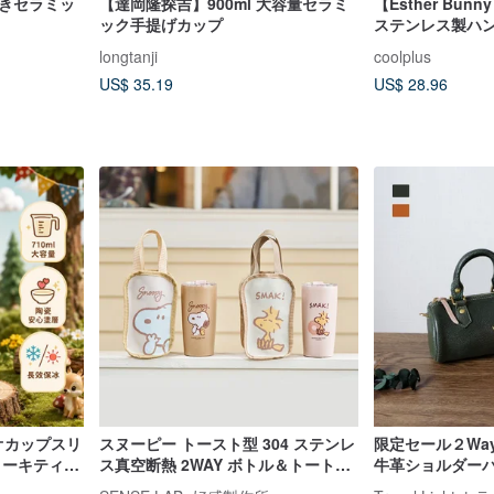
付きセラミッ
【達岡隆探吉】900ml 大容量セラミ
【Esther Bu
ック手提げカップ
ステンレス製ハ
タンブラー
longtanji
coolplus
US$ 35.19
US$ 28.96
リオカップスリ
スヌーピー トースト型 304 ステンレ
限定セール２Wa
ローキティ
ス真空断熱 2WAY ボトル＆トートバ
牛革ショルダー
ッグセット 530ml
ッグ斜め掛け 