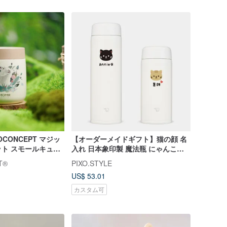
OCONCEPT マジッ
【オーダーメイドギフト】猫の顔 名
ト スモールキュー
入れ 日本象印製 魔法瓶 にゃんこ
0ml
090
T®
PIXO.STYLE
US$ 53.01
カスタム可