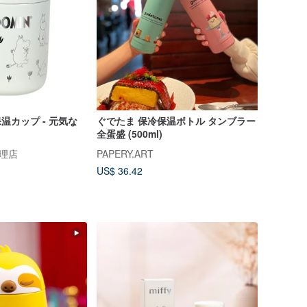
保温カップ - 元気な
ぐでたま 保冷保温ボトル タンブラー
全蛋盛 (500ml)
代理店
PAPERY.ART
US$ 36.42