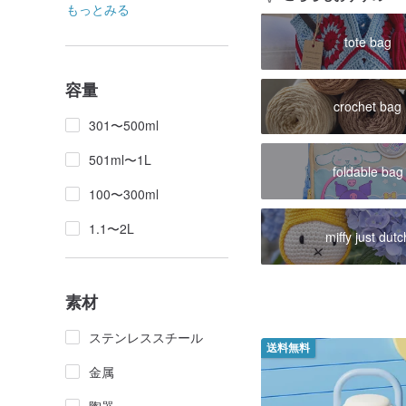
もっとみる
tote bag
容量
crochet bag
301〜500ml
501ml〜1L
foldable bag
100〜300ml
1.1〜2L
miffy just dutc
素材
ステンレススチール
送料無料
金属