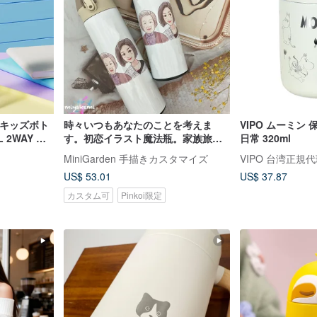
n キッズボト
時々いつもあなたのことを考えま
VIPO ムーミン 
 2WAY ス
す。初恋イラスト魔法瓶。家族旅行
日常 320ml
のお土産Qバージョンキャラクターカ
MiniGarden 手描きカスタマイズ
VIPO 台湾正規
スタマイズギフト
US$ 53.01
US$ 37.87
カスタム可
Pinkoi限定