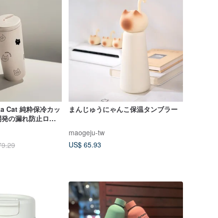
kka Cat 純粋保冷カッ
まんじゅうにゃんこ保温タンブラー
独自開発の漏れ防止ロッ
maogeju-tw
US$ 65.93
79.29