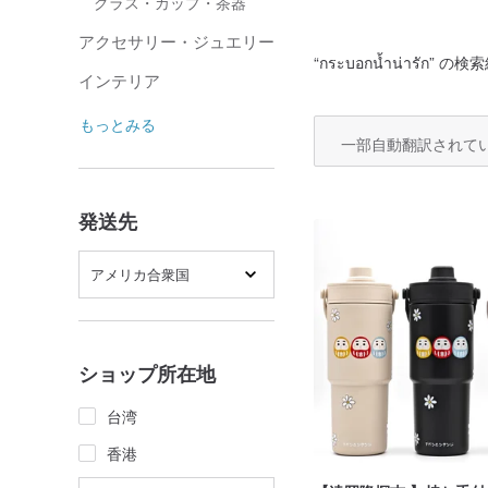
グラス・カップ・茶器
アクセサリー・ジュエリー
“
กระบอกน้ำน่ารัก
” の検索
インテリア
もっとみる
一部自動翻訳されて
発送先
アメリカ合衆国
ショップ所在地
台湾
香港