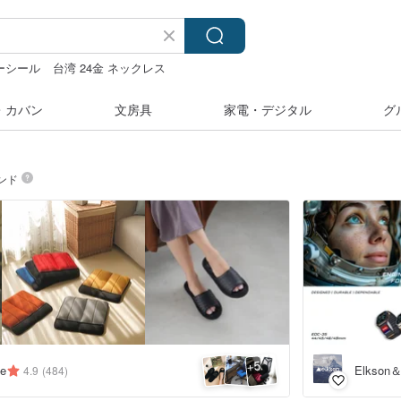
ーシール
台湾 24金 ネックレス
ダー
・カバン
文房具
家電・デジタル
グ
ンド
5
+
Elkso
se
4.9
(484)