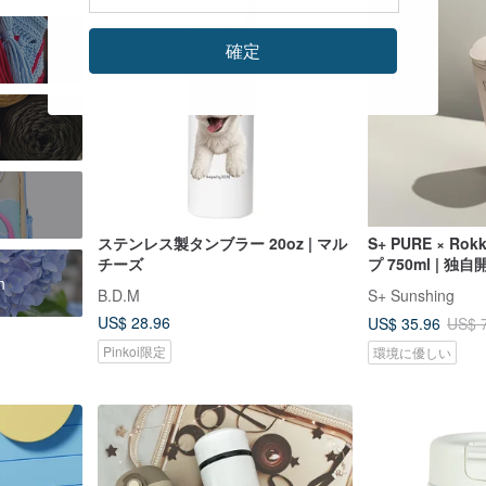
確定
ステンレス製タンブラー 20oz | マル
S+ PURE × Ro
チーズ
プ 750ml | 
h
クデザイン
B.D.M
S+ Sunshing
US$ 28.96
US$ 35.96
US$ 
Pinkoi限定
環境に優しい