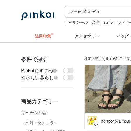
ラベルシール
台湾
zizifei
ラベラ
ぬいぐるみ
ラベルシール
キーホル
注目特集
アクセサリー
バッグ
条件で探す
検索結果に関連する注目ブラ
Pinkoiおすすめ
やさしい暮らし
商品カテゴリー
キッチン用品
acrabbitbyairhou
水筒・タンブラー