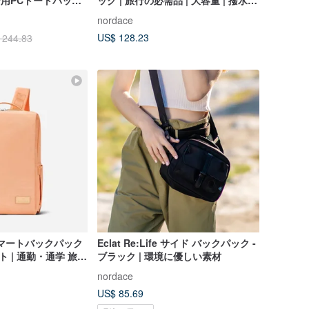
行用PCトートバッグ
ック | 旅行の必需品 | 大容量 | 撥水 |
バックパック
nordace
US$ 128.23
 244.83
13 スマートバックパック
Eclat Re:Life サイド バックパック -
ト | 通勤・通学 旅行
ブラック | 環境に優しい素材
撥水
nordace
US$ 85.69