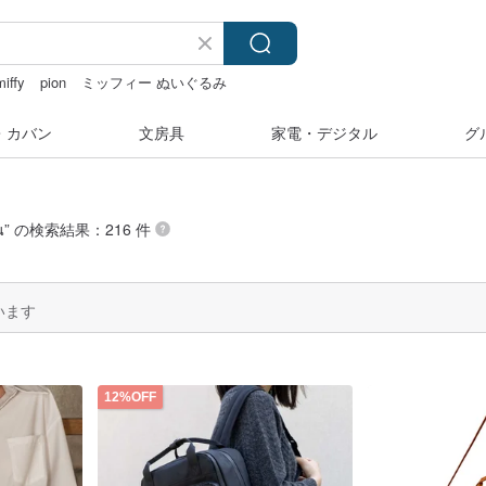
miffy
pion
ミッフィー ぬいぐるみ
・カバン
文房具
家電・デジタル
グ
น
” の検索結果：216 件
います
12%OFF