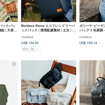
リーバックパッ
Nordace Siena エコフレンドリーバ
ポリーナ ビーガ
機能 | 大容量
ックパック | 環境配慮素材 | 丈夫 | 多
バッグ 3 色展開
防止
色 | 通勤通学
ファッション収納
nordace
nordace
バッグ
US$ 134.50
US$ 159.14
環境に優しい