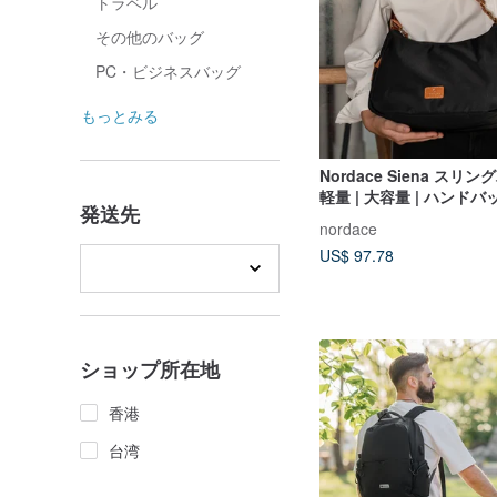
トラベル
その他のバッグ
PC・ビジネスバッグ
もっとみる
Nordace Siena スリン
軽量 | 大容量 | ハンドバッ
発送先
多色展開
nordace
US$ 97.78
ショップ所在地
香港
台湾