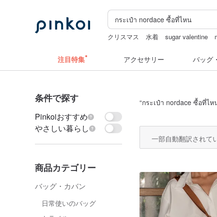
クリスマス
水着
sugar valentine
人物ステッカー
hwara
注目特集
アクセサリー
バッグ
条件で探す
“
กระเป๋า nordace ซื้อที่ไห
Pinkoiおすすめ
やさしい暮らし
一部自動翻訳されて
商品カテゴリー
バッグ・カバン
日常使いのバッグ