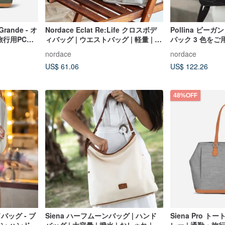
rande - オ
Nordace Eclat Re:Life クロスボデ
Pollina ビー
旅行用PCバ
ィバッグ | ウエストバッグ | 軽量 | 撥
パック 3 色をご用
水 | 環境配慮素材
nordace
nordace
US$ 61.06
US$ 122.26
48%OFF
バッグ - ブ
Siena ハーフムーンバッグ | ハンド
Siena Pro トー