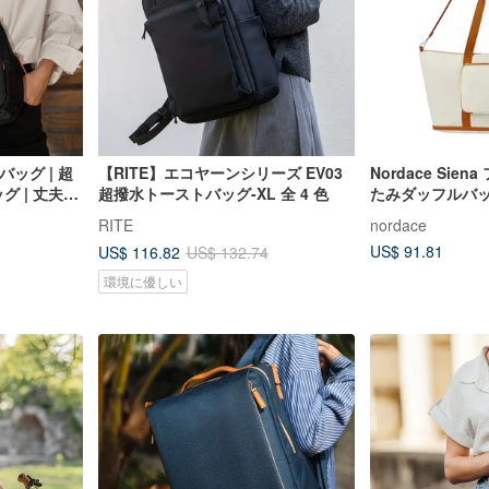
グバッグ | 超
【RITE】エコヤーンシリーズ EV03
Nordace Si
グ | 丈夫 |
超撥水トーストバッグ-XL 全 4 色
たみダッフルバッグ
たたみ可能 | 超
RITE
nordace
| 旅行
US$ 91.81
US$ 116.82
US$ 132.74
環境に優しい