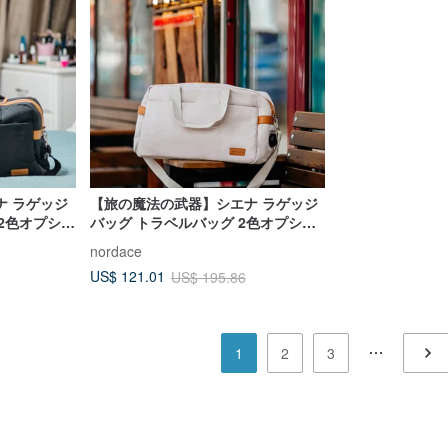
ナ ラゲッジ
【旅の魔法の武器】シエナ ラゲッジ
 2色オプショ
バッグ トラベルバッグ 2色オプショ
ン ベージュ 撥水 大容量
nordace
US$ 121.01
US$ 195.86
1
2
3