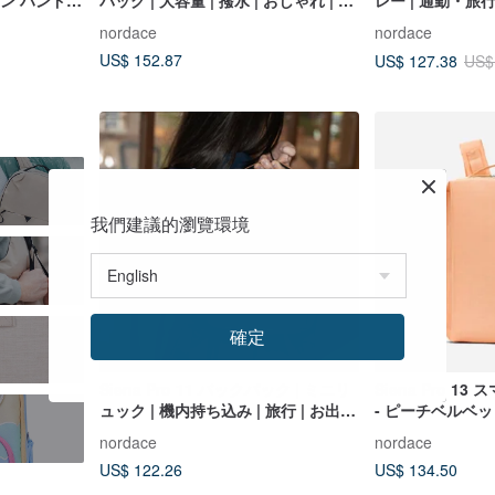
コン ハンドバ
バッグ | 大容量 | 撥水 | おしゃれ | 旅
レー | 通勤・旅
行 | 通勤
大容量
nordace
nordace
US$ 152.87
US$ 127.38
US$
我們建議的瀏覽環境
確定
Siena Pro 11 バックパック | ミニリ
Siena Pro 
ュック | 機内持ち込み | 旅行 | お出か
- ピーチベルベッ
け | レジャー
用バックパック 
nordace
nordace
US$ 122.26
US$ 134.50