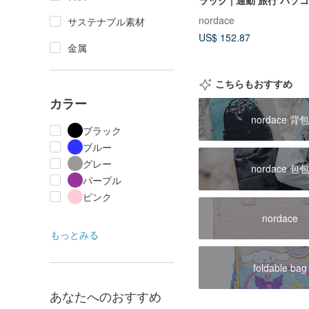
ラック | 通勤 旅行 パソ
ッグ 大容量 防水
nordace
サステナブル素材
US$ 152.87
金属
こちらもおすすめ
カラー
nordace 背包
ブラック
ブルー
グレー
nordace 包包
パープル
ピンク
nordace
もっとみる
foldable bag
あなたへのおすすめ