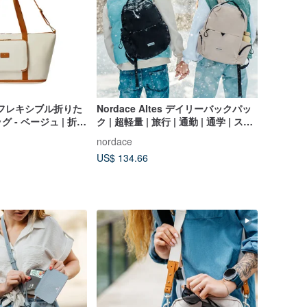
ena フレキシブル折りた
Nordace Altes デイリーバックパッ
 - ベージュ | 折り
ク | 超軽量 | 旅行 | 通勤 | 通学 | スク
軽量 | 持ち運びに便利
ールバッグ
nordace
US$ 134.66