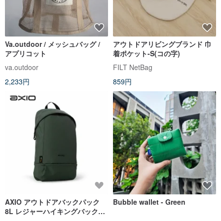
Va.outdoor / メッシュバッグ /
アウトドアリビングブランド 巾
アプリコット
着ポケット-S(コの字)
va.outdoor
FILT NetBag
2,233円
859円
AXIO アウトドアバックパック
Bubble wallet - Green
8L レジャーハイキングバックパ
ック (AOB-05) フォレストグリ