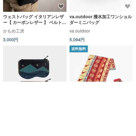
ウェストバッグ イタリアンレザ
va.outdoor 撥水加工ワンショル
ー【 カーボンレザー 】 ベルトポ
ダーミニバッグ
ーチ アウトドア レジャー キャン
かもめ工房
va.outdoor
プ 誕生日 プレゼント ギフト メ
3,000円
5,094円
ンズ 父の日 DH01M
送料無料
【昼夜乾き】ベジタブルなめし
Outdoor Nation アウトドア ブ
牛革小銭入れ山海OUTDOORジ
ランケット/拡張バージョン/ウィ
ッパーレザー浮世絵
ルダネス
handboycc
Outdoor Nation