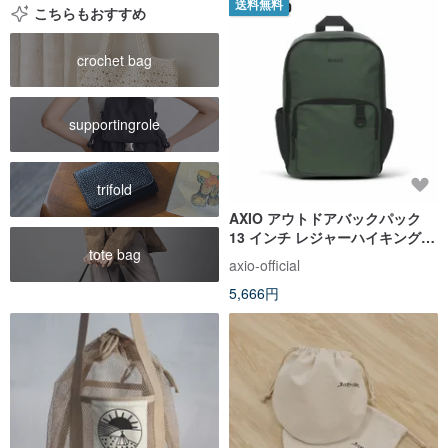
送料無料
こちらもおすすめ
crochet bag
supportingrole
trifold
AXIO アウトドアバックパック
13 インチ レジャーハイキングバ
tote bag
ックパック (AOB-15) フォレス
axio-official
トグリーン
5,666円