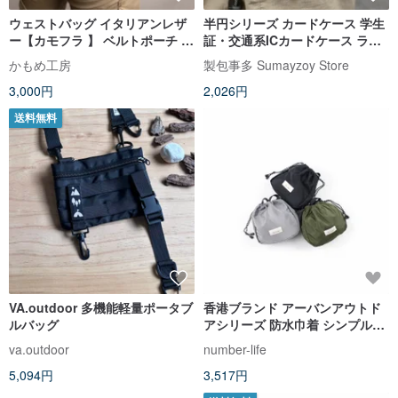
ウェストバッグ イタリアンレザ
半円シリーズ カードケース 学生
ー【カモフラ 】 ベルトポーチ ア
証・交通系ICカードケース ライ
ウトドア レジャー キャンプ 誕生
トアウトドア機能性コインケー
かもめ工房
製包事多 Sumayzoy Store
日 プレゼント ギフト メンズ 父
ス チーズイエロー
3,000円
2,026円
の日 DE01M
送料無料
VA.outdoor 多機能軽量ポータブ
香港ブランド アーバンアウトド
ルバッグ
アシリーズ 防水巾着 シンプルバ
ケツ斜めバッグ 3色
va.outdoor
number-life
5,094円
3,517円