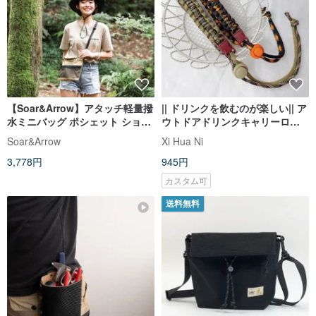
【Soar&Arrow】アタッチ軽量撥
|| ドリンクを飲むのが楽しい|| ア
水ミニバッグ ポシェット ショル
ウトドアドリンクキャリーロー
ダーバッグ サコッシュ チェスト
プ ドリンクキャリーバッグ 環境
Soar&Arrow
Xi Hua Ni
バッグ
に優しいカップカバー パラシュ
3,778円
945円
ートロープ編組
カスタム可
送料無料