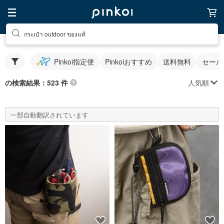
กระเป๋า outdoor ของแท้
Pinkoi指定便
Pinkoiおすすめ
送料無料
セール
人気順
の検索結果：523 件
一部自動翻訳されています