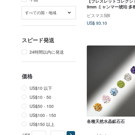
【ブレスレットコレクショ
9mm ミャンマー琥珀 多
形ブレスレット (クラシ
すべての国・地域
ビスマスSBI
ョンを一度に)
US$ 93.10
スピード発送
24時間以内に発送
価格
US$10 以下
US$10 - 50
US$50 - 100
US$100 - 150
各種天然水晶鉱石石
US$150 以上
US$
-