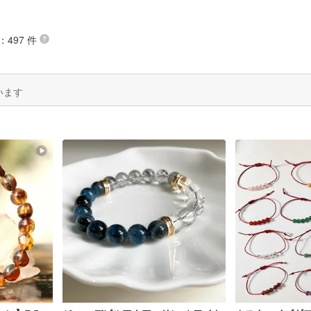
：497 件
います