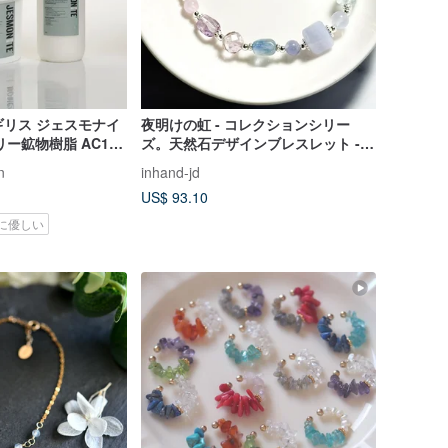
 イギリス ジェスモナイ
夜明けの虹 - コレクションシリー
ー鉱物樹脂 AC100
ズ。天然石デザインブレスレット -
＋ベース)
全 15 種類の天然石
n
inhand-jd
US$ 93.10
に優しい