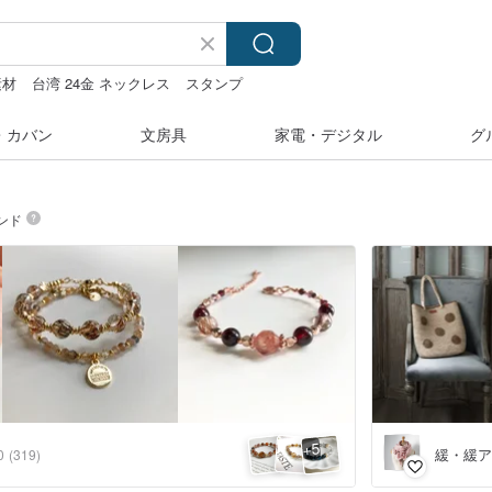
素材
台湾 24金 ネックレス
スタンプ
・カバン
文房具
家電・デジタル
グ
ンド
5
+
緩・緩ア
0
(319)