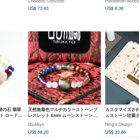
Chocotto Chocotto
Piecesmet Acces
US$ 73.63
US$ 8.38
跡の石 翡翠
天然無着色マルチカラーストーンブ
カスタマイズさ
ト ロードナ
レスレット 6mm ムーンストーン ゴ
ュストーン珪藻
ナイト6種類
ールデンオブシディアンキャット タ
ト-珪藻土/珪藻
tibukkyo
Ning's Design
イガーアイ 仏珠 念珠
ッションタイプ
US$ 88.20
US$ 33.86