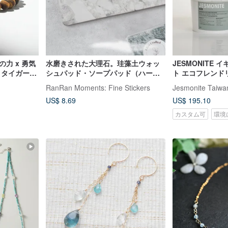
の力 x 勇気
水磨きされた大理石。珪藻土ウォッ
JESMONITE
トタイガーア
シュパッド・ソープパッド（ハード
ト エコフレンドリ
タイプ）
7KG (リキッド
RanRan Moments: Fine Stickers
Jesmonite Taiwa
US$ 8.69
US$ 195.10
カスタム可
環境