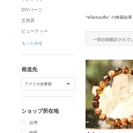
DIYパーツ
“
ชนิดของหิน
” の検索結果
文房具
ビューティー
一部自動翻訳されて
もっとみる
発送先
アメリカ合衆国
ショップ所在地
台湾
中国