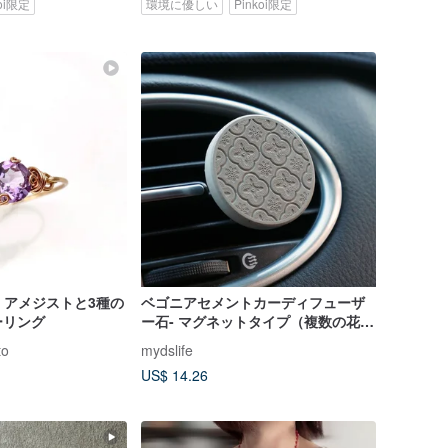
koi限定
環境に優しい
Pinkoi限定
en - アメジストと3種の
ベゴニアセメントカーディフューザ
ーリング
ー石- マグネットタイプ（複数の花タ
イプ） |質感と生命のMIT
to
mydslife
US$ 14.26