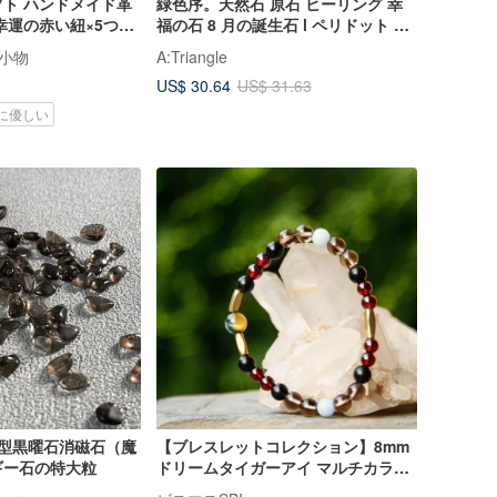
ト ハンドメイド革
緑色序。天然石 原石 ヒーリング 幸
幸運の赤い紐×5つの
福の石 8 月の誕生石 l ペリドット 鉱
月 レザーブレスレッ
物標本 l
3 小物
A:Triangle
US$ 30.64
US$ 31.63
に優しい
氷型黒曜石消磁石（魔
【ブレスレットコレクション】8mm
ギー石の特大粒
ドリームタイガーアイ マルチカラー
ストーンブレスレット (カスタマイズ