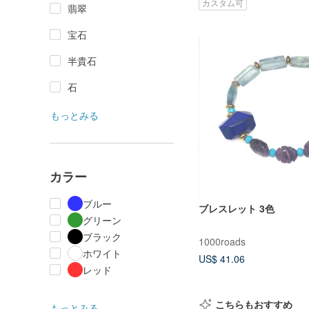
カスタム可
翡翠
宝石
半貴石
石
もっとみる
カラー
ブルー
ブレスレット 3色
グリーン
ブラック
1000roads
ホワイト
US$ 41.06
レッド
こちらもおすすめ
もっとみる