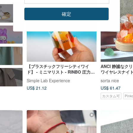
確定
【プラスチックフリーシティワイ
ANCI 静謐な
ド】 - ミニマリスト - RINBO 圧力式
ワイヤレスナイト
耐熱ガラス製ポータブルカップ マー
Simple Lab Experience
sorta nice
ブル柄 |
US$ 21.12
US$ 61.47
カスタム可
Pin