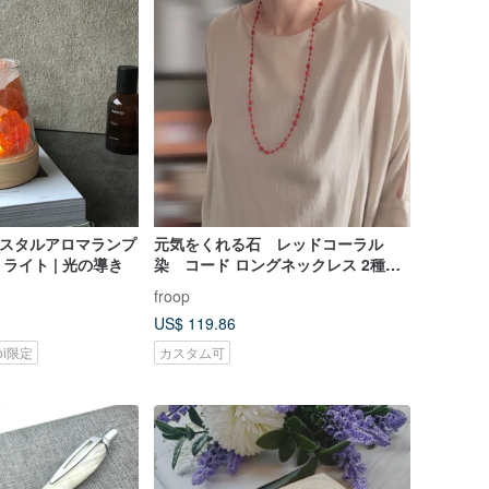
クリスタルアロマランプ
元気をくれる石 レッドコーラル
ライト | 光の導き
染 コード ロングネックレス 2種
類 軽やか
froop
US$ 119.86
koi限定
カスタム可