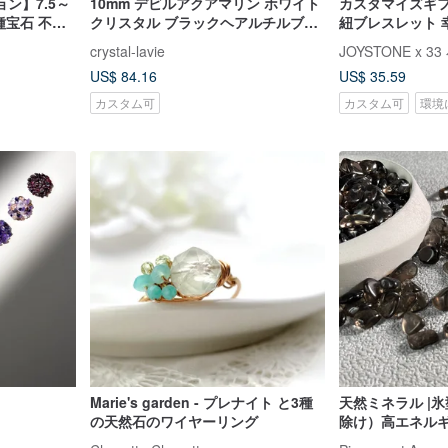
ン】7.5～
10mm デビルアクアマリン ホワイト
カスタマイズギフ
種宝石 不定
クリスタル ブラックヘアルチルブレ
紐ブレスレット 
ックコレクシ
スレット 弁舌、自信、集中力、リー
宝石 1月から12
crystal-lavie
JOYSTONE x 3
ダーシップ能力を高める
ト
US$ 84.16
US$ 35.59
カスタム可
カスタム可
環境
Marie's garden - プレナイト と3種
天然ミネラル |
の天然石のワイヤーリング
除け）高エネル