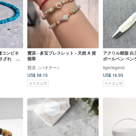
種コンビネ
寶淇 - 多宝ブレスレット - 天然 A 貨
アクリル樹脂 白
 さざれ ラ
翡翠
ボールペン ペン
留め具 / 金
寶淇（バオチー）
tigerlegend
US$ 58.15
US$ 16.93
カスタム可
カスタム可