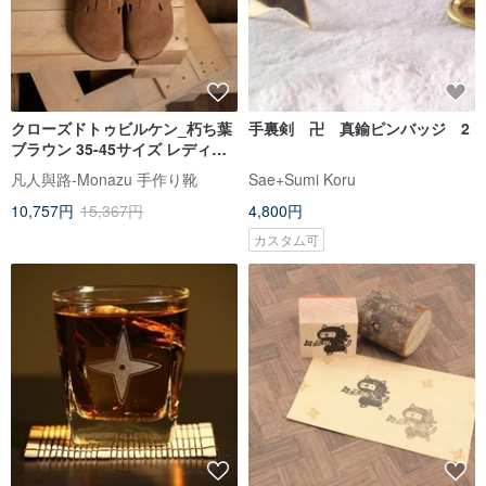
クローズドトゥビルケン_朽ち葉
手裏剣 卍 真鍮ピンバッジ 2
ブラウン 35-45サイズ レディー
ス
凡人與路-Monazu 手作り靴
Sae+Sumi Koru
10,757円
15,367円
4,800円
カスタム可