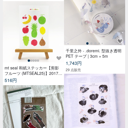
千里之外 - .doremi. 型抜き透明
PET テープ | 3cm × 5m
1,743円
mt seal 和紙ステッカー【剪影
29 点販売
フルーツ (MTSEAL25)】2017A
W
516円