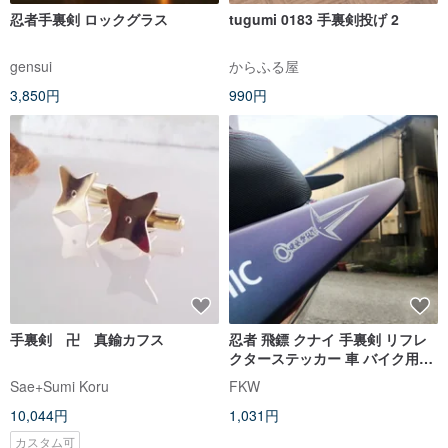
忍者手裏剣 ロックグラス
tugumi 0183 手裏剣投げ 2
gensui
からふる屋
3,850円
990円
手裏剣 卍 真鍮カフス
忍者 飛鏢 クナイ 手裏剣 リフレ
クターステッカー 車 バイク用ス
テッカー 防水 反射ステッカー
Sae+Sumi Koru
FKW
10,044円
1,031円
カスタム可