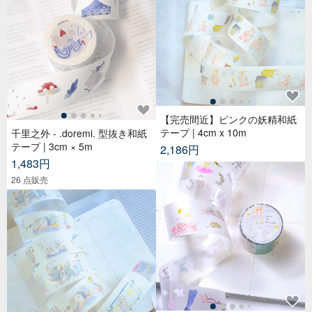
【完売間近】ピンクの妖精和紙
テープ | 4cm x 10m
千里之外 - .doremi. 型抜き和紙
テープ | 3cm × 5m
2,186円
1,483円
26 点販売