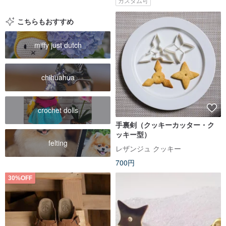
カスタム可
こちらもおすすめ
miffy just dutch
chihuahua
crochet dolls
手裏剣（クッキーカッター・ク
ッキー型）
felting
レザンジュ クッキー
700円
30%OFF