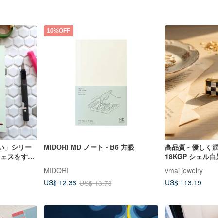
10%OFF
良い」シリー
MIDORI MD ノート - B6 方眼
高品質 - 優しく潤
/チェスをする
18KGP シェ
MIDORI
vmai jewelry
US$ 113.19
US$ 12.36
US$ 13.73