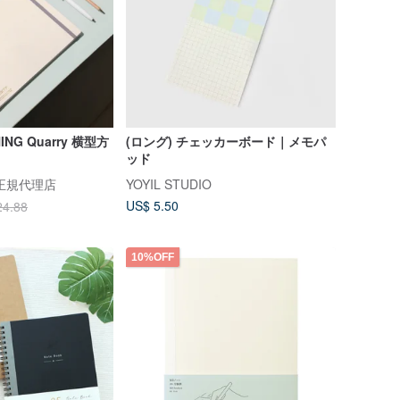
HING Quarry 横型方
(ロング) チェッカーボード｜メモパ
ッド
正規代理店
YOYIL STUDIO
US$ 5.50
24.88
10%OFF