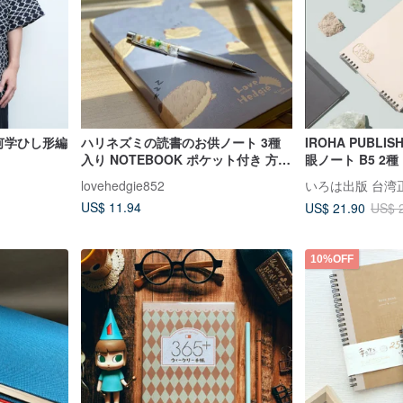
- 幾何学ひし形編
ハリネズミの読書のお供ノート 3種
IROHA PUBLIS
入り NOTEBOOK ポケット付き 方眼
眼ノート B5 2種
ノート ポケット付き手帳
lovehedgie852
いろは出版 台湾
US$ 11.94
US$ 21.90
US$ 
10%OFF