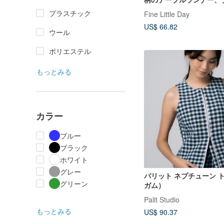
ブルーRUTIG TABLE R
プラスチック
Fine Little Day
BLUE/BLACK
US$ 66.82
ウール
ポリエステル
もっとみる
カラー
ブルー
ブラック
ホワイト
グレー
パリット ネプチューン 
グリーン
ガム）
Palit Studio
もっとみる
US$ 90.37