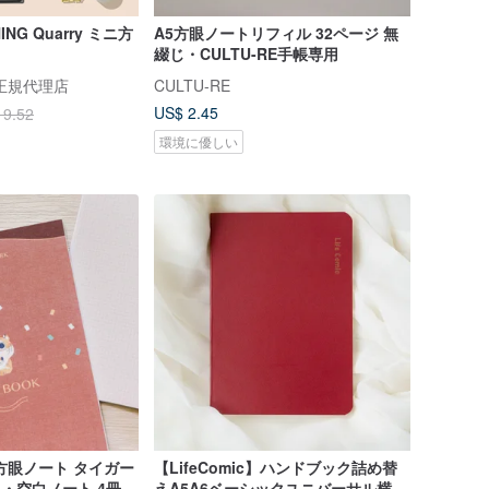
HING Quarry ミニ方
A5方眼ノートリフィル 32ページ 無
綴じ・CULTU-RE手帳専用
正規代理店
CULTU-RE
US$ 2.45
19.52
環境に優しい
方眼ノート タイガー
【LifeComic】ハンドブック詰め替
眼・空白ノート 4冊セ
えA5A6ベーシックユニバーサル横線