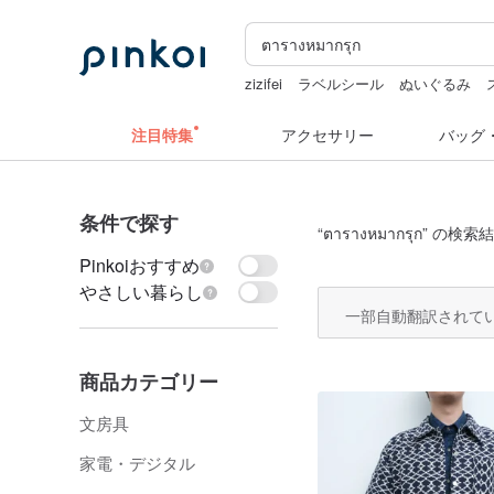
zizifei
ラベルシール
ぬいぐるみ
sugar valentine
miffy
注目特集
アクセサリー
バッグ
条件で探す
“
ตารางหมากรุก
” の検索結
Pinkoiおすすめ
やさしい暮らし
一部自動翻訳されて
商品カテゴリー
文房具
家電・デジタル