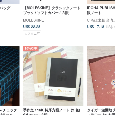
バッグ
【MOLESKINE】クラシックノート
IROHA PUBLIS
ブック / ソフトカバー / 方眼
眼ノート
MOLESKINE
いろは出版 台湾
US$ 22.28
US$ 17.18
US$ 
カスタム可
10%OFF
– チェック
手作之 / 16K 特厚方眼ノート (2 色)
タイガー遊園地 
ブラックと
SN-16539 方眼
フラワー A6 方