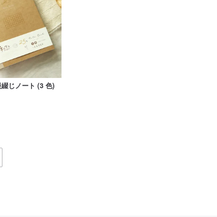
眼綴じノート (3 色)