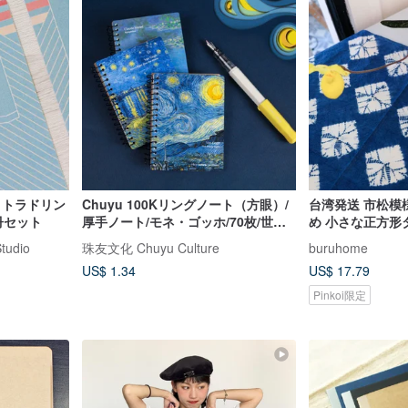
 トラドリン
Chuyu 100Kリングノート（方眼）/
台湾発送 市松模
4冊セット
厚手ノート/モネ・ゴッホ/70枚/世界
め 小さな正方形
名画
ルクロス 小さな
tudio
珠友文化 Chuyu Culture
buruhome
風呂敷 クリスマ
US$ 1.34
US$ 17.79
Pinkoi限定