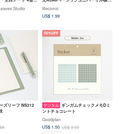
空白四角を平らにできるノート
aves Studio
lifecomic
US$ 1.99
50%OFF
 ルーズリーフ NS312
ギンガムチェックメモDミ
デジタル
枚
ントチョコレート
Goodplan
US$ 1.50
.88
US$ 3.00