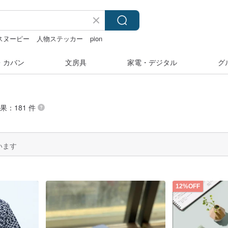
スヌーピー
人物ステッカー
pion
・カバン
文房具
家電・デジタル
グ
果：181 件
います
12%OFF