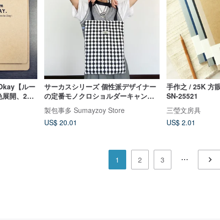
am Okay【ルー
サーカスシリーズ 個性派デザイナー
手作之 / 25K 方
色展開、2種
の定番モノクロショルダーキャンバ
SN-25521
スバッグ チェッカーボード柄ブラッ
製包事多 Sumayzoy Store
三瑩文房具
ク
US$ 20.01
US$ 2.01
1
2
3