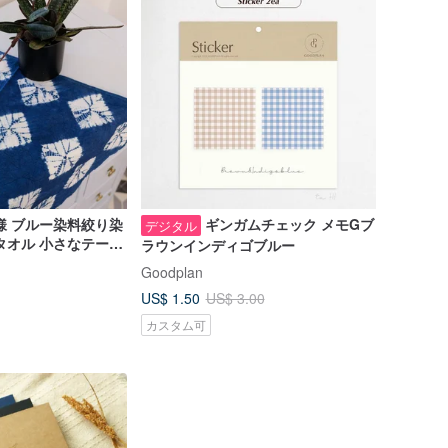
様 ブルー染料絞り染
ギンガムチェック メモGブ
デジタル
タオル 小さなテーブ
ラウンインディゴブルー
カバータオル 多機能
Goodplan
スギフト
US$ 1.50
US$ 3.00
カスタム可