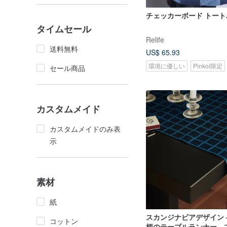
チェッカーボード トート
タイムセール
Relife
送料無料
US$ 65.93
環境に優しい
Pinkoi限定
セール商品
カスタムメイド
カスタムメイドのみ表
示
素材
紙
スカンジナビアデザイン 
コットン
柄のテーブルランナー、