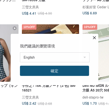
UNNER、
ット
三瑩文房具
杉葉好室 Cedar Le
US$ 6.69
US$ 4.41
US$ 4.90
10%OFF
10%OFF
我們建議的瀏覽環境
確定
トップ（ギン
手作之 / 16K 方眼ノート (3 色) SN-
Deli NU SIGN
16521
方眼 A5 20穴 50
三瑩文房具
deli-stapro-tw
US$ 2.42
US$ 1.70
US$ 2.68
US$ 1