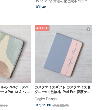
BoingBoing 童話の靴と絵本バッグ
US$ 48.11
30%OFF
ルのiPadケースペ
カスタマイズギフト カスタマイズ名
ro 13 Air 7
グレーの2色無地 iPad Pro 保護ケー
無料で追加
ス 第11世代 Air 7 mini7
Gagby Design
US$ 15.86
22.65
US$ 22.65