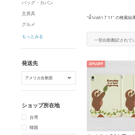
バッグ・カバン
文房具
“
น้ำเปล่า 7 11
” の検索結果
グルメ
もっとみる
一部自動翻訳されて
発送先
30%OFF
アメリカ合衆国
ショップ所在地
台湾
韓国