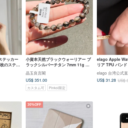
ステッカー
小資本天然ブラックウォーリアー ブ
elago Apple 
1枚のステッ
ラックシルバーチタン 7mm 11g 水
リア TPU バンド S9
き、毒性がな
晶 財運招来 邪気払い 悪意のある
晶玉良言閣
elago 台湾公式
ません。
人々からの保護
US$ 351.00
US$ 31.28
US$ 
カスタム可
Pinkoi限定
30%OFF