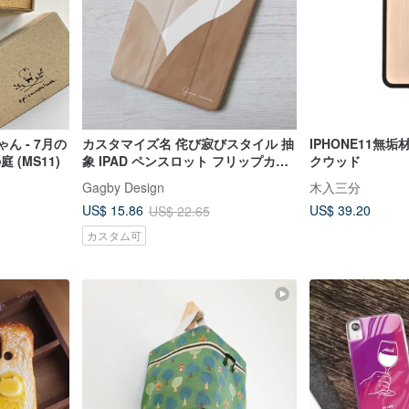
ん - 7月の
カスタマイズ名 侘び寂びスタイル 抽
IPHONE11無
庭 (MS11)
象 IPAD ペンスロット フリップカバ
クウッド
ー Pro 13 Air 7 11世代
Gagby Design
木入三分
US$ 39.20
US$ 15.86
US$ 22.65
カスタム可