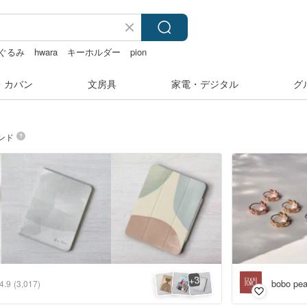
ぐるみ
hwara
キーホルダー
pion
・カバン
文房具
家電・デジタル
グ
ンド
3
+
bobo pe
4.9
(3,017)