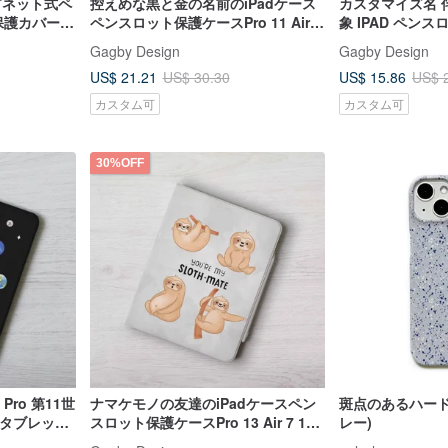
グネット式ペ
控えめな黒と金の名前のiPadケース
カスタマイズ名 
 保護カバー
ペンスロット保護ケースPro 11 Air 7
象 IPAD ペン
11世代12.9
ー Pro 13 Air 7
Gagby Design
Gagby Design
US$ 21.21
US$ 15.86
US$ 30.30
US$ 
カスタム可
カスタム可
30%OFF
Pro 第11世
ナマケモノの友達のiPadケースペン
斑点のあるハード i
ンチ タブレット
スロット保護ケースPro 13 Air 7 11
レー)
世代12.9インチを無料で追加