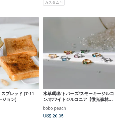
カスタム可
 スプレッド (7-11
水草瑪瑙/トパーズ/スモーキージルコ
ージョン)
ン/ホワイトジルコニア【微光森林】
7mm 純銀ミニイヤーカフ||独占開
D
bobo peach
US$ 20.05