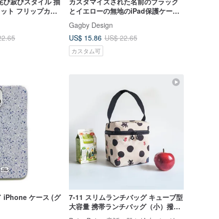
侘び寂びスタイル 抽
カスタマイズされた名前のブラック
スロット フリップカバ
とイエローの無地のiPad保護ケー
 11世代
ス、ペンスロットとブックフリップ
Gagby Design
カバー付き、第11世代Air 7 mini 7
US$ 15.86
22.65
US$ 22.65
カスタム可
Phone ケース (グ
7-11 スリムランチバッグ キューブ型
大容量 携帯ランチバッグ（小）撥水
パールミルクティー