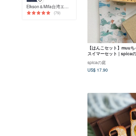
Elkson＆Mifa台湾エージェント
(79)
【はんこセット】muuちゃ
スイマーセット | spicaの
spicaの庭
US$ 17.90