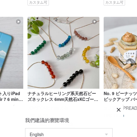
カスタム可
カスタム可
入りiPad
ナチュラルヒーリング系天然石ビー
No. 9 ピーナッツ
7 6 mini
ズネックレス 6mm天然石xKCゴール
ピックアップ バ
ドチェーン 長さ調節可能 8種から選
JOYSTONE x 33 小物
SIU SIU SPREA
べる
US$ 40.05
US$ 16.49
我們建議的瀏覽環境
環境に優しい
Pinkoi限定