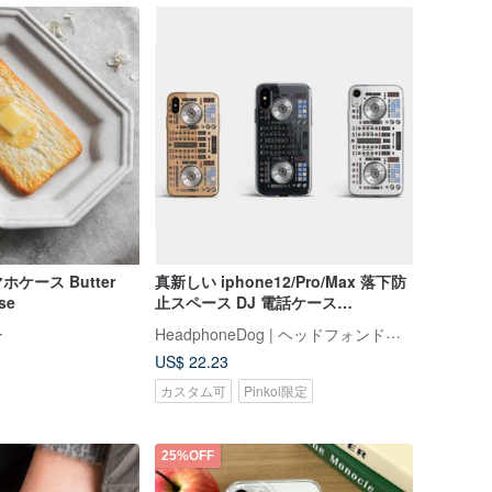
ケース Butter
真新しい iphone12/Pro/Max 落下防
se
止スペース DJ 電話ケース
(i11/Xs/8/i7/6、samsung)
HeadphoneDog | ヘッドフォンドッグ
ー
US$ 22.23
カスタム可
Pinkoi限定
25%OFF