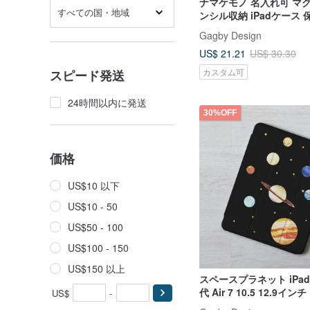
ナマケモノ 名入れ可 マ
すべての国・地域
ンシル収納 iPadケース
Pro 13 Air 7 11世代 12.9
Gagby Design
US$ 21.21
US$ 30.30
カスタム可
スピード発送
24時間以内に発送
30%OFF
価格
US$10 以下
US$10 - 50
US$50 - 100
US$100 - 150
US$150 以上
スペースプラネット iPad 
代 Air 7 10.5 12.9イ
US$
-
ケース