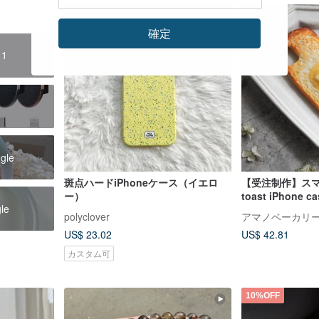
確定
11
ngle
斑点ハードiPhoneケース（イエロ
【受注制作】スマホ
ー）
toast iPhone ca
gle
polyclover
アマノベーカリ
US$ 23.02
US$ 42.81
カスタム可
10%OFF