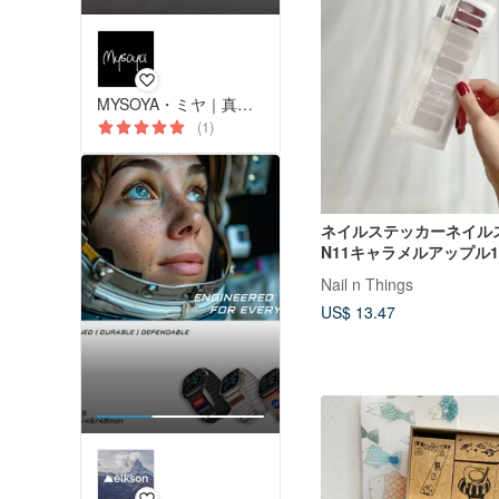
MYSOYA・ミヤ｜真珠と宝石ジュエリー
(1)
ネイルステッカーネイル
N11キャラメルアップル
カーで7〜14日間使用で
Nail n Things
く、無害で、爪を傷つけ
US$ 13.47