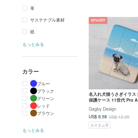
革
サステナブル素材
30%OFF
紙
もっとみる
カラー
ブルー
ブラック
名入れ犬猫うさぎイラスト
グリーン
保護ケース 11世代 Pro Air 
レッド
7 A17
Gagby Design
ブラウン
US$ 8.58
US$ 12.25
カスタム可
もっとみる