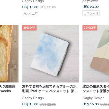
Gagby Design
polyclover
US$ 23.02
US$ 15.86
US$ 22.65
カスタム可
カスタム可
30%OFF
30%OFF
間待
無料で名前を追加できるブルーの水
北欧の抽象スタイ
Toast Phone case 2weeks
彩画 iPad ケース ペンスロット 保護
ンスロット保護ケースP
ケース Pro 11 Air 7 11世代 12.9
11世代12.9を
Gagby Design
Gagby Design
US$ 15.86
US$ 15.86
US$ 22.65
US$ 