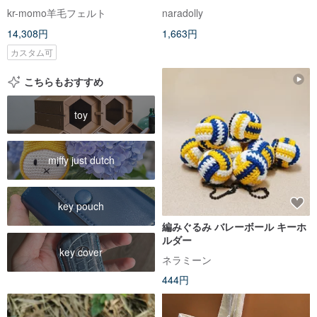
トラ猫 キーホルダー
kr-momo羊毛フェルト
naradolly
14,308円
1,663円
カスタム可
こちらもおすすめ
toy
miffy just dutch
key pouch
編みぐるみ バレーボール キーホ
ルダー
key cover
ネラミーン
444円