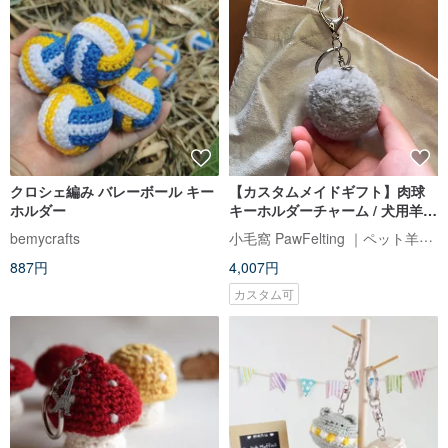
クロシェ編み バレーボール キー
【カスタムメイドギフト】肉球
ホルダー
キーホルダーチャーム / 犬用羊毛
フェルト / 猫用
小毛窩 PawFelting ｜ペット羊毛フェルト手作り
bemycrafts
887円
4,007円
カスタム可