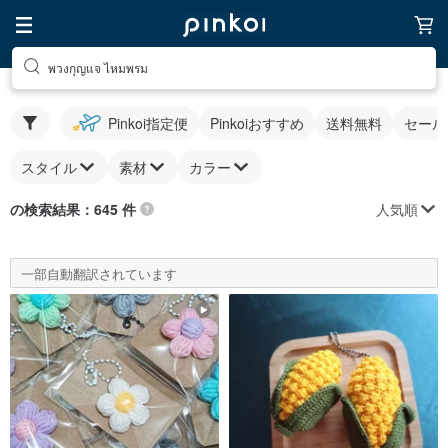
พวงกุญแจ ไหมพรม
Pinkoi指定便
Pinkoiおすすめ
送料無料
セール
スタイル
素材
カラー
人気順
の検索結果：645 件
一部自動翻訳されています