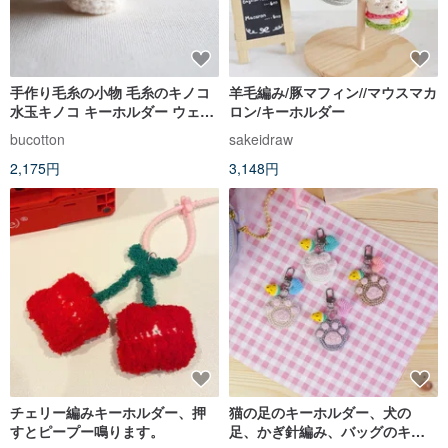
手作り毛糸の小物 毛糸のキノコ
羊毛編み/豚マフィン//マウスマカ
水玉キノコ キーホルダー ウェデ
ロン/キーホルダー
ィングプチギフト
bucotton
sakeidraw
2,175円
3,148円
チェリー編みキーホルダー、押
猫の足のキーホルダー、犬の
すとピープー鳴ります。
足、かぎ針編み、バッグのキー