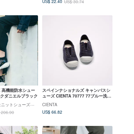
US$ 22.40
US$ 30.74
X 高機能防水シュー
スペインナショナルズ キャンバスシ
ジャックダニエルブラック
ューズ CIENTA 70777 77ブルー洗い
古布靴
防水性抜群の軽量ニットシューズ「V-TEX」
CIENTA
US$ 66.82
 206.90