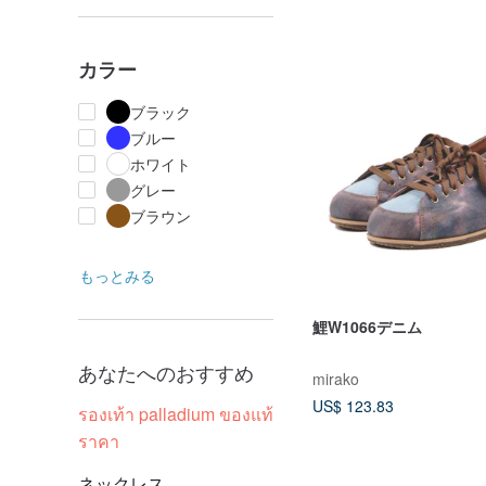
カラー
ブラック
ブルー
ホワイト
グレー
ブラウン
もっとみる
鯉W1066デニム
あなたへのおすすめ
mirako
US$ 123.83
รองเท้า palladium ของแท้
ราคา
ネックレス