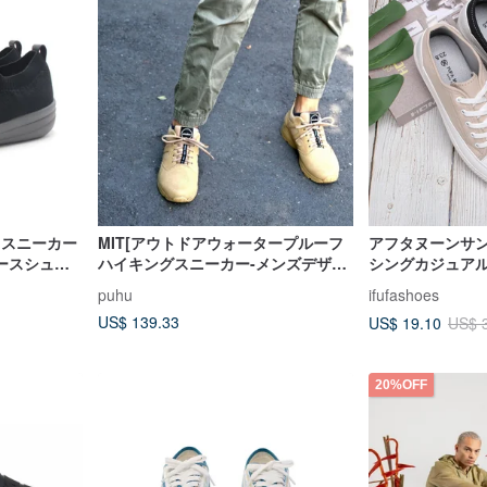
クススニーカー
MIT[アウトドアウォータープルーフ
アフタヌーンサ
ースシュー
ハイキングスニーカー-メンズデザー
シングカジュアル
トカラー]サバーバンマウンテンハイ
puhu
ifufashoes
キングウォータープルーフ軽量耐摩
US$ 139.33
US$ 19.10
US$ 
耗性
20%OFF