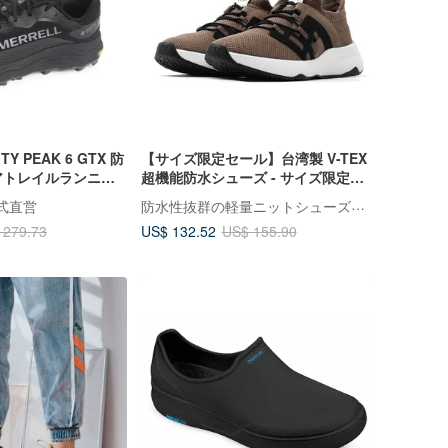
TY PEAK 6 GTX 防
【サイズ限定セール】台湾製 V-TEX
アトレイルランニン
超機能防水シューズ - サイズ限定品
 - ブラック
のため返品交換不可
防水性抜群の軽量ニットシューズ「V-TEX」
 公式直営
US$ 132.52
 279.73
US$ 155.90