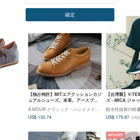
US$ 93.01
US$ 92.38
US$ 204.01
確定
15%OFF
【独占特許】MITエアクッションカジ
【台湾製】V-TE
ュアルシューズ。本革。アースブラ
ズ - MICA 
ウン 5162
A.MOUR クラシック・ハンドメイド・シューズ
US$ 132.74
US$ 175.87
US$
46%OFF