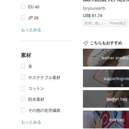
に配慮したシューズ
EU 40
foryourearth
US$ 61.74
JP 26
環境に優しい
Pinkoi限定
もっとみる
こちらもおすすめ
素材
leather sneake
革
サステナブル素材
supportingrol
コットン
leather bag
防水素材
その他の化学繊維
tote bag
もっとみる