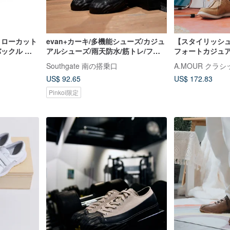
 ローカット
evan+カーキ/多機能シューズ/カジュ
【スタイリッシュ
バックル バ
アルシューズ/雨天防水/筋トレ/フィ
フォートカジュ
スシューズ
ットネス/キャンバス
革。ウォームブラウ
Southgate 南の搭乗口
US$ 92.65
US$ 172.83
Pinkoi限定