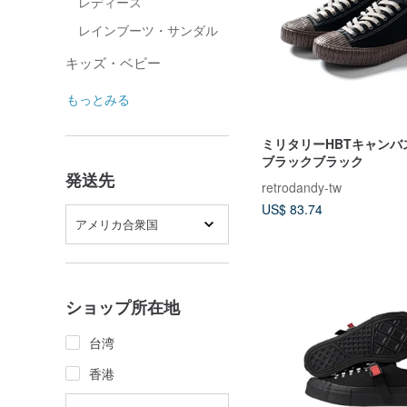
レディース
レインブーツ・サンダル
キッズ・ベビー
もっとみる
ミリタリーHBTキャンバ
ブラックブラック
発送先
retrodandy-tw
US$ 83.74
アメリカ合衆国
ショップ所在地
台湾
香港