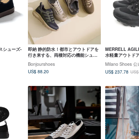
スシューズ-
即納 静的防水！都市とアウトドアを
MERRELL AGILI
行き来する、両棲対応の機能シュー
水軽量アウトド
ズ
グシューズ メンズ
Bonjourshoes
Milano Shoes
US$ 88.20
US$ 237.78
US$