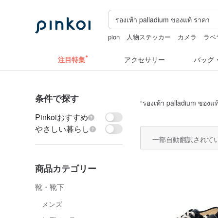
pion
人物ステッカー
カメラ
ラベ
ぬいぐるみ
台湾
注目特集
アクセサリー
バッグ
条件で探す
“
รองเท้า palladium ของแท
Pinkoiおすすめ
やさしい暮らし
一部自動翻訳されて
商品カテゴリー
靴・靴下
メンズ