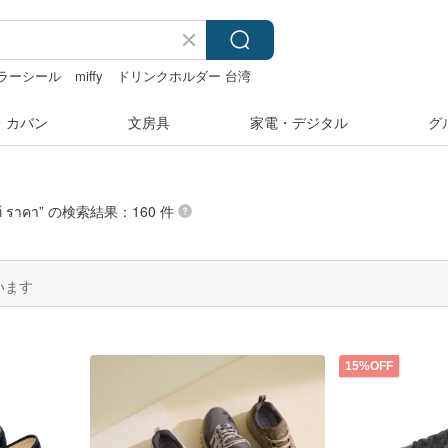
ラーシール
miffy
ドリンクホルダー 台湾
・カバン
文房具
家電・デジタル
グ
้ ราคา
” の検索結果：160 件
います
15%OFF