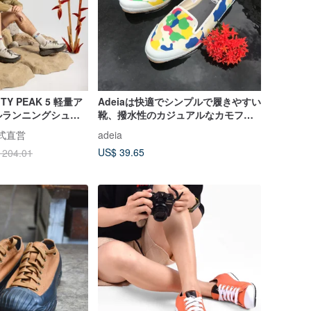
ITY PEAK 5 軽量ア
Adeiaは快適でシンプルで履きやすい
ルランニングシュー
靴、撥水性のカジュアルなカモフラ
ラウドグレー
ージュシューズです。
 公式直営
adeia
US$ 39.65
 204.01