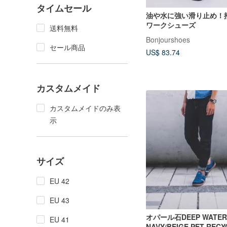
タイムセール
油や水に強い滑り止め！
ワークシューズ
送料無料
Bonjourshoes
セール商品
US$ 83.74
カスタムメイド
カスタムメイドのみ表
示
サイズ
EU 42
EU 43
オパール石DEEP WATER
EU 41
NAVY/BEIGE PET REC