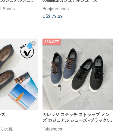
t Shoes
Bonjourshoes
US$ 79.29
28%OFF
ーズ
カレッジ ステッチ ストラップ メン
ズ カジュアル シューズ -ブラック/ブ
ルー2CM28
手作りの靴
ifufashoes