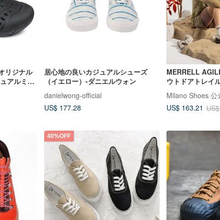
ルオリジナル
居心地の良いカジュアルシューズ
MERRELL AGIL
カジュアルミュ
（イエロー）-ダニエルウォン
ウトドアトレイ
ズ メンズ - ク
danielwong-official
Milano Shoes
US$ 177.28
US$ 163.21
US$
40%OFF