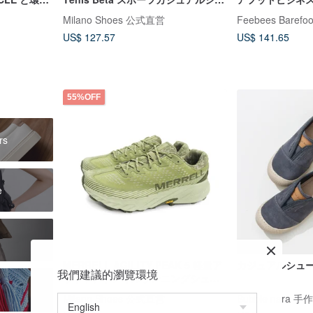
ーズ レディース - ウォームホワイト
ズ (撥水 台湾製)
Milano Shoes 公式直営
Feebees Barefoo
US$ 127.57
US$ 141.65
55%OFF
rs
e
MERRELL AGILITY PEAK 5 軽量ア
カジュアルシュ
我們建議的瀏覽環境
ウトドアトレイルランニングシュー
ズ メンズ - モスグリーン
Milano Shoes 公式直営
Bubble nara 