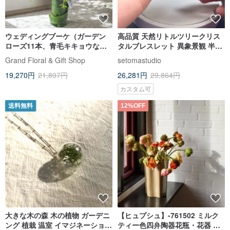
ウェディングブーケ（ガーデン
高品質 天然リトルツリークリス
ローズ11本、青毛キキョウな
タルブレスレット 異象景観 半盆
ど） GF00191
の金運アップツリー ロードクロ
Grand Floral & Gift Shop
setomastudio
サイトブレスレット 12.5mm
19,270円
21,897円
26,281円
29,864円
カスタム可
送料無料
12%OFF
大きな木の森 木の植物 ガーデニ
【ヒュプシュ】-761502 ミルク
ング 植栽 温室 イマジネーション
ティー色四弁陶器花瓶・花器 中