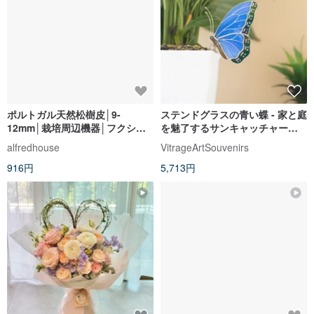
【記念日・誕生日・プロポーズ
フレグランス 鉢植え 開園記念 ヴ
ブーケ】輸入ガーデンローズ 特
ェルサイユ庭園 不滅の鉢植え モ
大ハート型花束 クリスティーン
ネガーデン ディフューザー 鉢植
Vive les Fleurs!
hellogreen
え
52,642円
8,929円
カスタム可
カスタム可