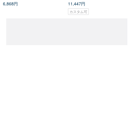
広口 シンプルで上品な特注洗面
手編みかぎ針編み お花咲く子豚
器（大セット） 開店記念 新築祝
愛らしい豚ヘッド フラワーピッ
い 竣工祝い 新築祝い ギフト
ク
VitaDesign
ブルームクラフター
13,049円
1,793円
2,241円
カスタム可
カスタム可
あなたへのおすすめ
あなたの閲覧履歴から、おすすめ商品をピックアップしています。