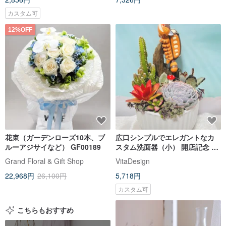
カスタム可
12%OFF
花束（ガーデンローズ10本、ブ
広口シンプルでエレガントなカ
ルーアジサイなど） GF00189
スタム洗面器（小） 開店記念 新
築祝い 新築祝い 竣工祝い 新築祝
Grand Floral & Gift Shop
VitaDesign
い 結婚祝い 誕生日セレモニー
22,968円
26,100円
5,718円
カスタム可
こちらもおすすめ