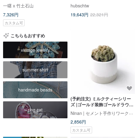
秘密の領域 装飾 ネックレス/ガラ
国のバレンタインギフト
一曙 x 竹土石山
hubschtw
スの木
7,326円
19,643円
22,321円
カスタム可
こちらもおすすめ
vintage jewelry
summer shirt
handmade beads
(予約注文) ミルクティーシリー
ズ |ゴールド装飾ゴールドラウン
ring cat
ド2色セメントサボテンプラント
Ninan | セメント手作りワークショップ
2,856円
カスタム可