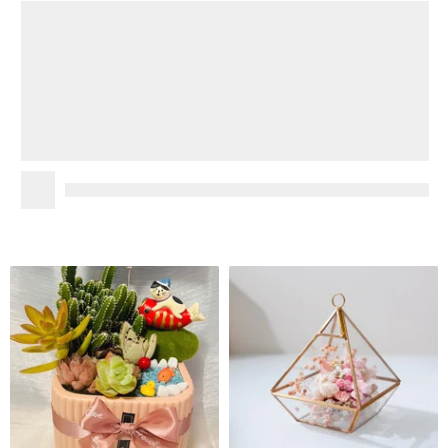
ピンクスクエア盆地 カスタムグ
愛のピラミッド（ドライフラワ
ループ盆地 開店記念 新居完成 竣
ーのピンク）
工促進 新築祝い 結婚式 誕生日プ
VitaDesign
tinyscene
レゼント
7,898円
9,043円
カスタム可
カスタム可