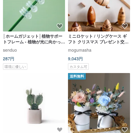
│ホームガジェット│植物サポー
ミニロケット / リングケース ギ
トフレーム - 植物が光に向かって
フト クリスマス プレゼント交換
傾いて成長するのに適していま
オーナメント
senduo
mogumasha
す
287円
9,043円
環境に優しい
カスタム可
送料無料