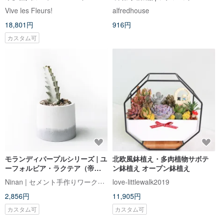
ラ・ダム・ローズ
Vive les Fleurs!
alfredhouse
18,801円
916円
カスタム可
モランディパープルシリーズ | ユ
北欧風鉢植え・多肉植物サボテ
ーフォルビア・ラクテア（帝
ン鉢植え オープン鉢植え
錦） 円形バイカラーセメントサ
Ninan | セメント手作りワークショップ
love-littlewalk2019
ボテン植物
2,856円
11,905円
カスタム可
カスタム可