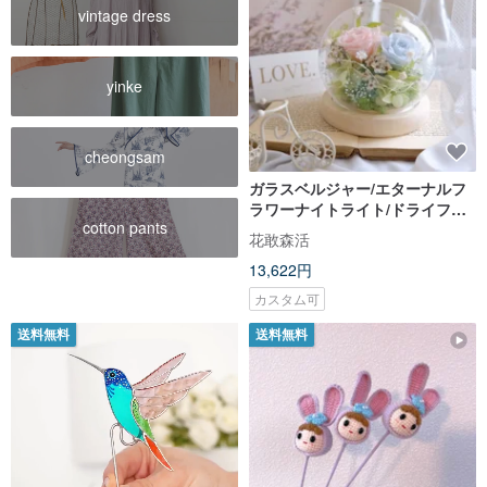
vintage dress
yinke
cheongsam
ガラスベルジャー/エターナルフ
ラワーナイトライト/ドライフラ
cotton pants
ワー/枯れない花/ピンク/ピンクブ
花敢森活
ルー/春/誕生日
13,622円
カスタム可
送料無料
送料無料