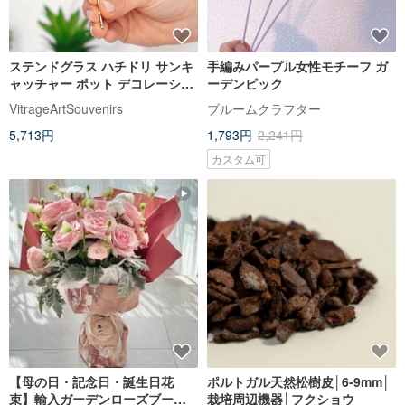
ステンドグラス ハチドリ サンキ
手編みパープル女性モチーフ ガ
ャッチャー ポット デコレーショ
ーデンピック
ン 鳥 愛情 ギフト ガーデン
VitrageArtSouvenirs
ブルームクラフター
5,713円
1,793円
2,241円
カスタム可
【母の日・記念日・誕生日花
ポルトガル天然松樹皮│6-9mm│
束】輸入ガーデンローズブーケ
栽培周辺機器│フクショウ