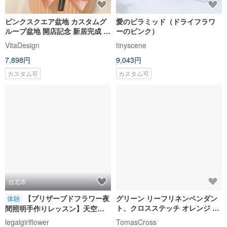
台北市
【プリザーブドフラワー夜
グリーン リーフリネンペンダン
体験
ト、クロスステッチ オレンジ ネ
間照明手作りレッスン】天空ガ
ックレス
ーデン | プリザーブドフラワーガ
legalgirlflower
TomasCross
ラスドーム夜間照明
10,302円
4,570円
モランディグリーンシリーズ｜
（予約注文）ホワイトグレーグ