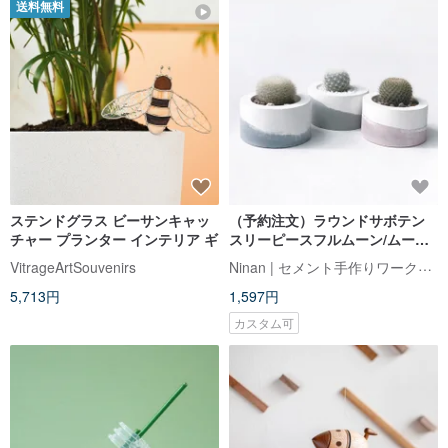
送料無料
ステンドグラス ビーサンキャッ
（予約注文）ラウンドサボテン
チャー プランター インテリア ギ
スリーピースフルムーン/ムーン
フルート/シュエファン-小さなラ
Ninan | セメント手作りワークショップ
VitrageArtSouvenirs
ウンドグラデーションセメント
5,713円
1,597円
植栽
カスタム可