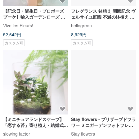
【ミニチュアランドスケープ】
Stay flowers - プリザーブドフラ
「恋する苔」寄せ植え - 結婚式/
ワー ミニガーデンフォトフレー
結婚記念日/バレンタインギフト/
ム クリスマスプレゼント、交換
slowing factor
Stay flowers
インドアグリーン
ギフト
6,868円
11,447円
カスタム可
送料無料