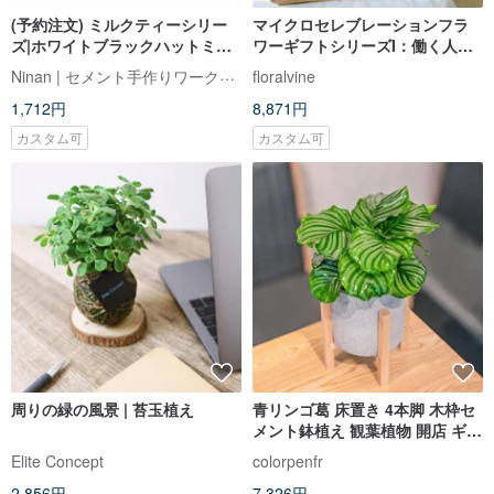
(予約注文) ミルクティーシリー
マイクロセレブレーションフラ
ズ|ホワイトブラックハットミッ
ワーギフトシリーズI：働く人の
キーマウス小円ソリッドカラー
ための癒しの庭永遠の花箱
Ninan | セメント手作りワークショップ
floralvine
セメントサボテン植栽
1,712円
8,871円
カスタム可
カスタム可
周りの緑の風景 | 苔玉植え
青リンゴ葛 床置き 4本脚 木枠セ
メント鉢植え 観葉植物 開店 ギフ
ト おすすめ
Elite Concept
colorpenfr
2,856円
7,326円