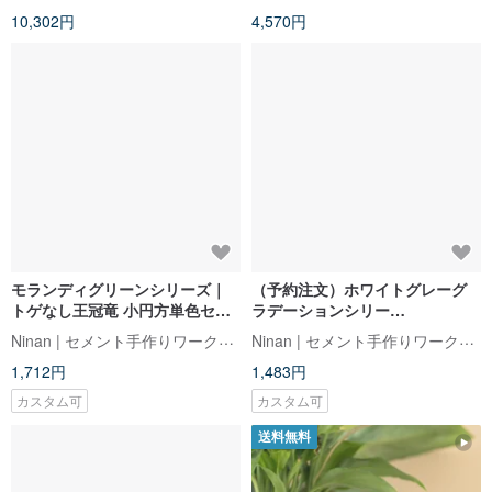
トゲなし王冠竜 小円方単色セメ
ラデーションシリー
ントサボテン植栽
ズ|CrystalShou-小さな丸いグラ
Ninan | セメント手作りワークショップ
Ninan | セメント手作りワークショップ
デーションセメント多肉植物
1,712円
1,483円
カスタム可
カスタム可
送料無料
ポルトガル天然松樹皮│9-
ステンドグラスの青い蝶 - 家と庭
12mm│栽培周辺機器│フクショ
を魅了するサンキャッチャーオ
ウ
ーナメント
alfredhouse
VitrageArtSouvenirs
916円
5,713円