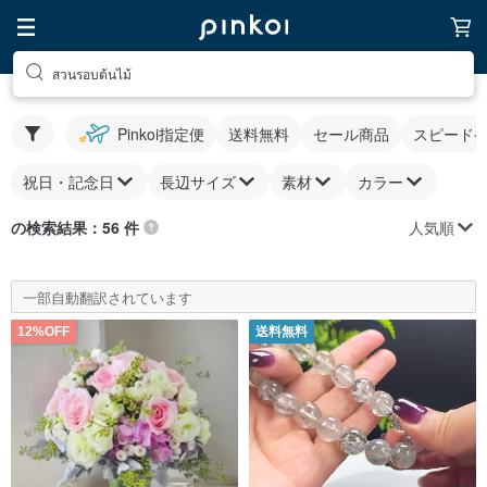
สวนรอบต้นไม้
Pinkoi指定便
送料無料
セール商品
スピード
祝日・記念日
長辺サイズ
素材
カラー
人気順
の検索結果：56 件
一部自動翻訳されています
12%OFF
送料無料