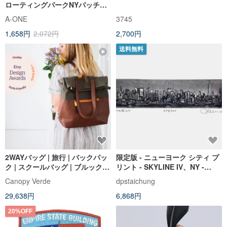
ローティングパークNYパッチア
イロン布ラベル生地バッジ電気
A-ONE
3745
刺繡モラルバッジステッカー
1,658円
2,072円
2,700円
送料無料
2WAYバッグ | 旅行 | バックパッ
限定版 - ニューヨーク シティ プ
ク | スクールバッグ | ブルックリ
リント - SKYLINE IV、NY -
ン発 レディース バックパックト
254/300
Canopy Verde
dpstaichung
ート＆バックパック
29,638円
6,868円
20%OFF