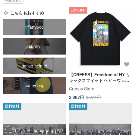
Pinkoi限定
12%OFF
こちらもおすすめ
tiffany&co
sunny
gallop helmet
【CREEPS】Freedom of NY リ
ラックスフィット ヘビーウェイ
sunny bag
ト プリントTシャツ
Creeps Store
2,882円
3,274円
送料無料
送料無料