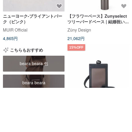
ニューヨーク-ブライアントパー
【フラワーベース】Zunyselect
ク（ピンク）
ツリーバードベース | 結婚祝い
引っ越し祝い 開業祝い アートオ
MUIR Official
Züny Design
ブジェ
4,865円
21,062円
15%OFF
こちらもおすすめ
beara beara 包
beara beara
guanyin jadeit pendant
【グレードアップギフト包装無
料】Lofino P-II IDホルダーブル
guanyin pendant
ー/BF347-170A-NY
BRAUN BUFFEL