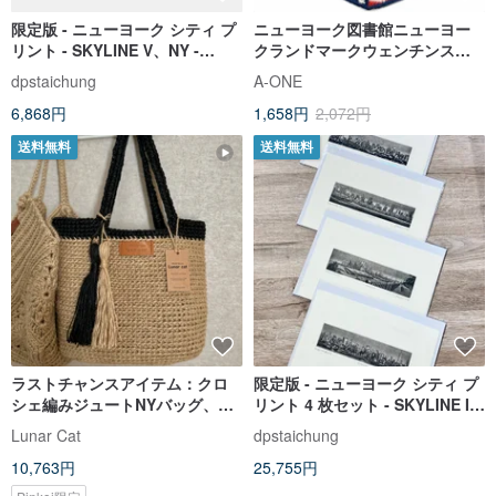
限定版 - ニューヨーク シティ プ
ニューヨーク図書館ニューヨー
リント - SKYLINE V、NY -
クランドマークウェンチンスタ
140/300
イルハットアイアンアップリケ
dpstaichung
A-ONE
アイロンクロスラベルファブリ
6,868円
1,658円
2,072円
ックアート
送料無料
送料無料
ラストチャンスアイテム：クロ
限定版 - ニューヨーク シティ プ
シェ編みジュートNYバッグ、
リント 4 枚セット - SKYLINE III
Almond Lunarbag XXL
IV V VI、NY
Lunar Cat
dpstaichung
10,763円
25,755円