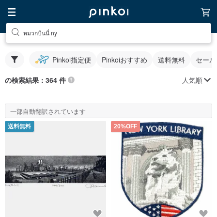
หมวกบีนนี่ ny
Pinkoi指定便
Pinkoiおすすめ
送料無料
セール
人気順
の検索結果：364 件
一部自動翻訳されています
送料無料
20%OFF