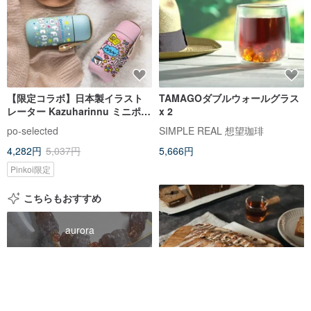
【限定コラボ】日本製イラスト
TAMAGOダブルウォールグラス
レーター Kazuharinnu ミニポケ
x 2
ット保温ボトル 150ml (2 色)
po-selected
SIMPLE REAL 想望珈琲
4,282円
5,037円
5,666円
Pinkoi限定
こちらもおすすめ
aurora
brooch