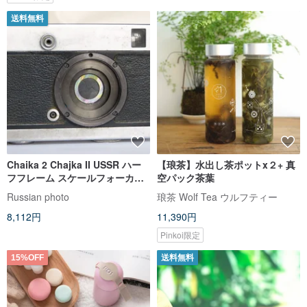
送料無料
Chaika 2 Chajka II USSR ハー
【琅茶】水出し茶ポットx２+ 真
フフレーム スケールフォーカス
空パック茶葉
カメラ BelOMO ボディ
Russian photo
琅茶 Wolf Tea ウルフティー
8,112円
11,390円
Pinkoi限定
15%OFF
送料無料