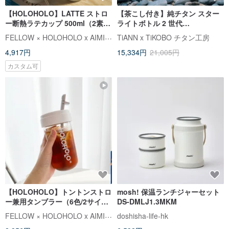
【HOLOHOLO】LATTE ストロ
【茶こし付き】純チタン スター
ー断熱ラテカップ 500ml（2素
ライトボトル 2 世代
材/3色）
250ml/400ml (保温ボトル)
FELLOW × HOLOHOLO x AIMIA (エイミア)
TiANN x TiKOBO チタン工房
4,917円
15,334円
21,005円
カスタム可
【HOLOHOLO】トントンストロ
mosh! 保温ランチジャーセット
ー兼用タンブラー（6色/2サイ
DS-DMLJ1.3MKM
ズ）
FELLOW × HOLOHOLO x AIMIA (エイミア)
doshisha-life-hk