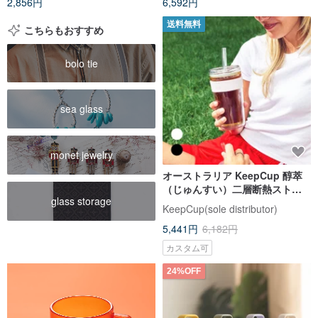
2,856円
6,592円
送料無料
こちらもおすすめ
bolo tie
sea glass
monet jewelry
オーストラリア KeepCup 醇萃
（じゅんすい）二層断熱ストロ
glass storage
ーカップ L / 全 2 色
KeepCup(sole distributor)
5,441円
6,182円
カスタム可
24%OFF