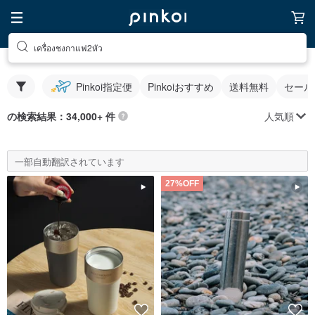
เครื่องชงกาแฟ2หัว
Pinkoi指定便
Pinkoiおすすめ
送料無料
セール
人気順
の検索結果：34,000+ 件
一部自動翻訳されています
27%OFF