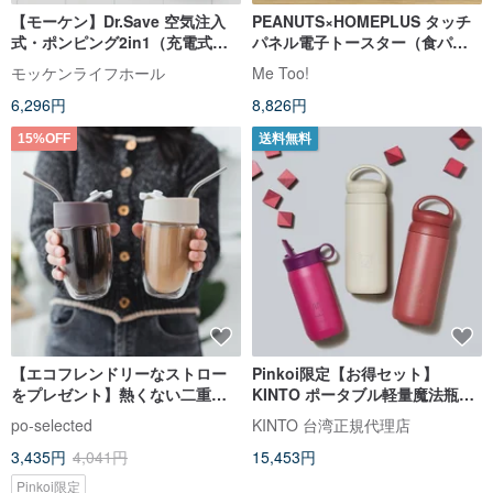
【モーケン】Dr.Save 空気注入
PEANUTS×HOMEPLUS タッチ
式・ポンピング2in1（充電式）
パネル電子トースター（食パン2
掃除機（圧縮袋大*2小*2付き）
枚）
モッケンライフホール
Me Too!
6,296円
8,826円
15%OFF
送料無料
【エコフレンドリーなストロー
Pinkoi限定【お得セット】
をプレゼント】熱くない二重構
KINTO ポータブル軽量魔法瓶
造耐熱ガラスマグカップ 2 個セ
500ml 2個パック
po-selected
KINTO 台湾正規代理店
ット - 325ml カップルへのギフ
3,435円
4,041円
15,453円
トに
Pinkoi限定