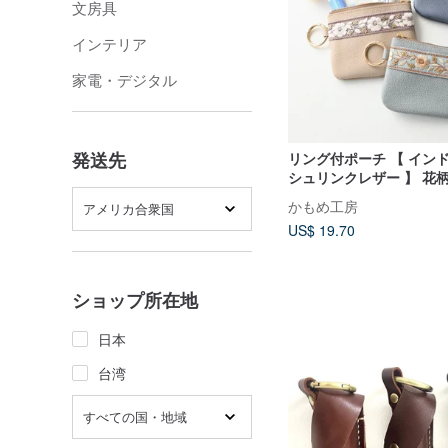
文房具
インテリア
家電・デジタル
発送先
リング付ポーチ 【 インド刺
シュリンクレザー 】 花
キーケース スマホポーチ
かもめ工房
アメリカ合衆国
ス 本革 プレゼント ギフト
US$ 19.70
ショップ所在地
日本
台湾
すべての国・地域