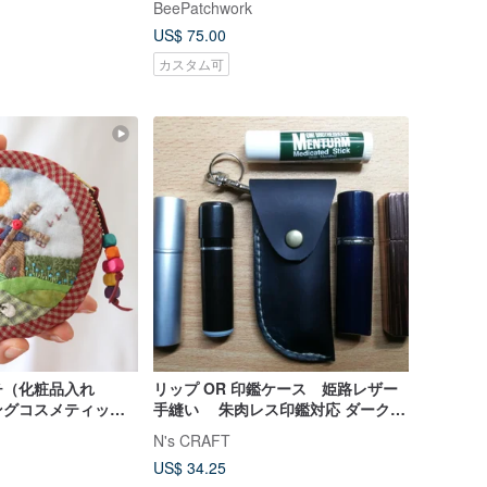
BeePatchwork
US$ 75.00
カスタム可
チ（化粧品入れ
リップ OR 印鑑ケース 姫路レザー
ングコスメティック
手縫い 朱肉レス印鑑対応 ダークブ
やリップスティック
ルー 紺 刀剣
N's CRAFT
US$ 34.25