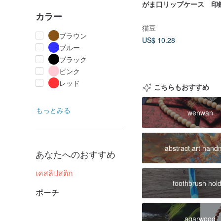
がま口リップケース 印
カラー
猫豆
ブラウン
US$ 10.28
ブルー
ブラック
ピンク
レッド
こちらもおすすめ
もっとみる
wenwan
abstract art han
あなたへのおすすめ
เคสลิปสติก
toothbrush hol
ポーチ
agarwood