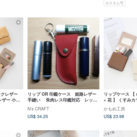
カスタム可
ンクレザー
リップ OR 印鑑ケース 姫路レザー
リップケース 【 s
レザー 小物
手縫い 朱肉レス印鑑対応 レッ
× 花 】 くすみ
K
ド 赤 Bigeast 刀剣
リップポーチ カー
N's CRAFT
かもめ工房
US$ 34.25
US$ 23.98