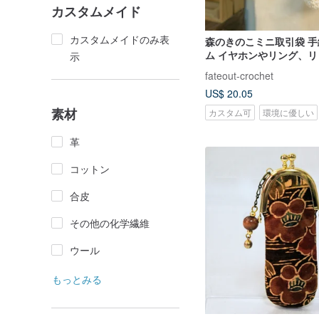
カスタムメイド
カスタムメイドのみ表
森のきのこミニ取引袋 
ム イヤホンやリング、
示
可能
fateout-crochet
US$ 20.05
素材
カスタム可
環境に優しい
革
コットン
合皮
その他の化学繊維
ウール
もっとみる