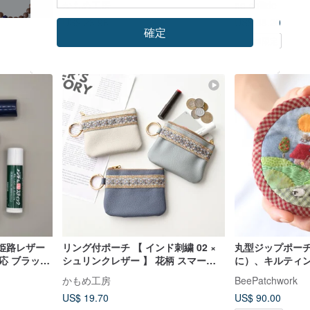
かもめ工房
no-collide
HE11U
（ミラー付き）
US$ 23.98
US$ 88.20
確定
Pinkoi限定
 姫路レザー
リング付ポーチ 【 インド刺繍 02 ×
丸型ジップポー
応 ブラッ
シュリンクレザー 】 花柄 スマート
に）、キルティ
キーケース ミニポーチ スマホポーチ
バッグ（ミラー
かもめ工房
BeePatchwork
リップケース 本革 HW02K
に）
US$ 19.70
US$ 90.00