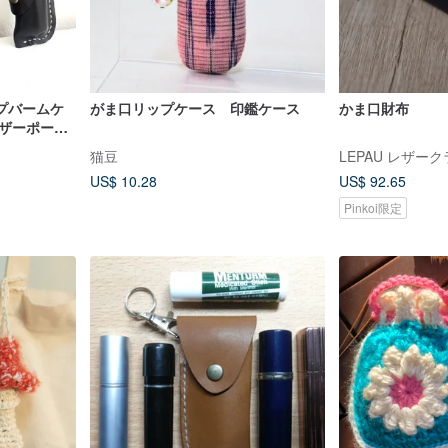
プバームケ
がま口リップケース 印鑑ケース
かま口財布
レザーポー
ルホルダ
猫豆
LEPAU レザー
さなギフト
US$ 10.28
US$ 92.65
イルホルダ
Pinkoi限定