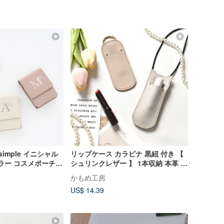
imple イニシャル
リップケース カラビナ 黒紐 付き 【
カラー コスメポーチ
シュリンクレザー 】 1本収納 本革 姫
ドケース HE17U
路レザー 持ち運び メイク直し
かもめ工房
HW24K
US$ 14.39