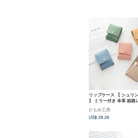
リップケース 【 シュリ
】 ミラー付き 本革 姫路
入れ マルチケース HS84
かもめ工房
US$ 28.26