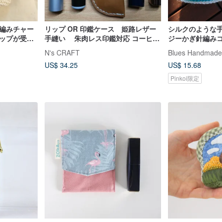
手編みチャー
リップ OR 印鑑ケース 姫路レザー
シルクのような
リップが受容
手縫い 朱肉レス印鑑対応 コーヒー
ジーかぎ針編み
ブラウン 茶 刀剣
AirPodsケース
N's CRAFT
Blues Handmade
US$ 34.25
US$ 15.68
Pinkoi限定