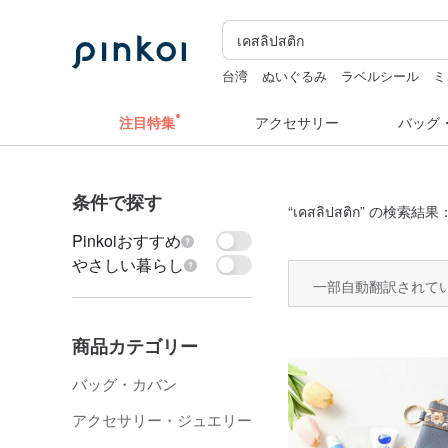
台湾
ぬいぐるみ
ラベルシール
ミ
人物ステッカー
水着
hwara
注目特集
アクセサリー
バッグ
条件で探す
“
เคสลิปสติก
” の検索結果：
Pinkoiおすすめ
やさしい暮らし
一部自動翻訳されて
商品カテゴリー
バッグ・カバン
アクセサリー・ジュエリー