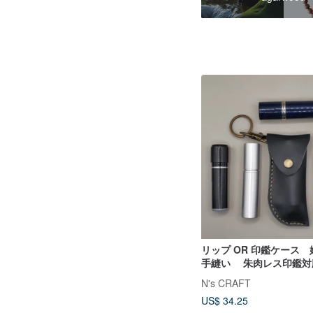
リップ OR 印鑑ケース
手縫い 朱肉レス印鑑対
ク 黒 刀剣
N's CRAFT
US$ 34.25