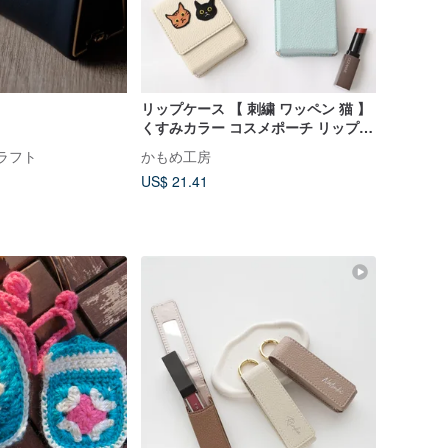
リップケース 【 刺繍 ワッペン 猫 】
くすみカラー コスメポーチ リップポ
ーチ クリスマス ギフト A234I
クラフト
かもめ工房
US$ 21.41