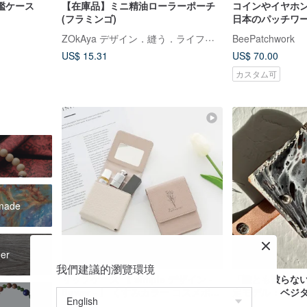
鑑ケース
【在庫品】ミニ精油ローラーポーチ
コインやイヤホ
(フラミンゴ)
日本のパッチワ
れたキルティン
ZOkAya デザイン．縫う．ライフスタイル
BeePatchwork
US$ 15.31
US$ 70.00
カスタム可
dmade
der
我們建議的瀏覽環境
リップケース 【 simple デザイン -
「誰とも被らな
flower - 】 くすみカラー コスメポー
定モデル：ベジ
チ リップポーチ カードケース
し本革製リップ