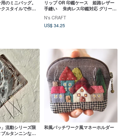
ン用のミニバッグ。
リップ OR 印鑑ケース 姫路レザー
ークスタイルで作ら
手縫い 朱肉レス印鑑対応 グリー
グポーチ。
ン 緑 刀剣
N's CRAFT
US$ 34.25
い」流動シリーズ限
和風パッチワーク風マネーホルダー
タブルタンニンなめ
スティックケース