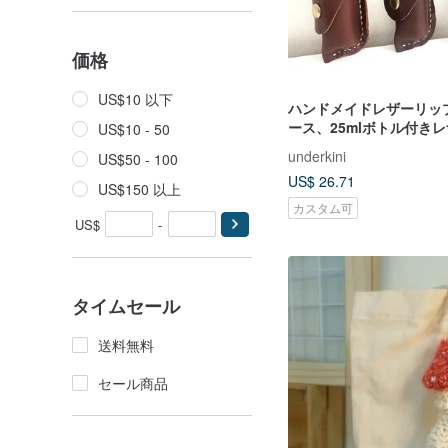
価格
US$10 以下
ハンドメイドレザーリッ
ース、25mlボトル付き
US$10 - 50
チ、エッセンシャルオイ
underkini
US$50 - 100
ー、バッグチャーム、小
US$ 26.71
アイデア、パーソナルオ
US$150 以上
カスタム可
US$
-
タイムセール
送料無料
セール商品