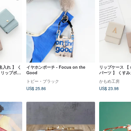
 名入れ 】 く
イヤホンポーチ - Focus on the
リップケース 【 s
 リップポー
Good
パーツ 】 くす
チ リップポーチ
トビー・ブラック
かもめ工房
れ無料 HE12U
US$ 25.86
US$ 23.98