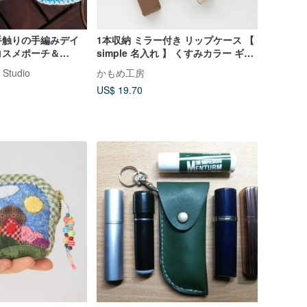
手触りの手編みデイ
1本収納 ミラー付き リップケース 【
コスメポーチ＆
simple 名入れ 】 くすみカラー ギフ
セット
ト HE44U
 Studio
かもめ工房
US$ 19.70