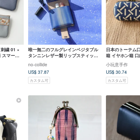
繍 01 ×
唯一無二のフルグレインベジタブル
日本のトーテム口
柄 スマート
タンニンレザー製リップスティック
箱 イヤホン箱 
 リップケー
ケース/リップポーチ/リップ収納「星
no-collide
小玩意手作
 HS99K
流シリーズ」ミラー付き
US$ 37.87
US$ 30.74
カスタム可
カスタム可