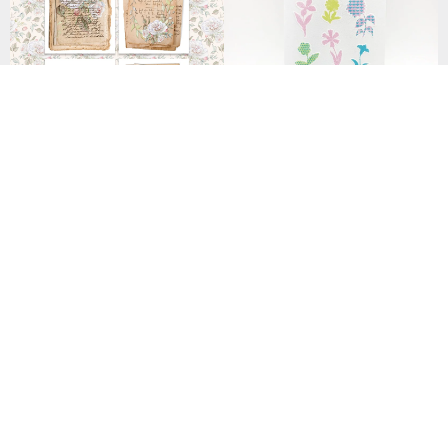
(ALL) White Love Letter Sticker
mt seal 和紙シール【剪影 花 (M
(honne market)
TSEAL24)】2017AW
1,037円
516円
42 人がお気に入り