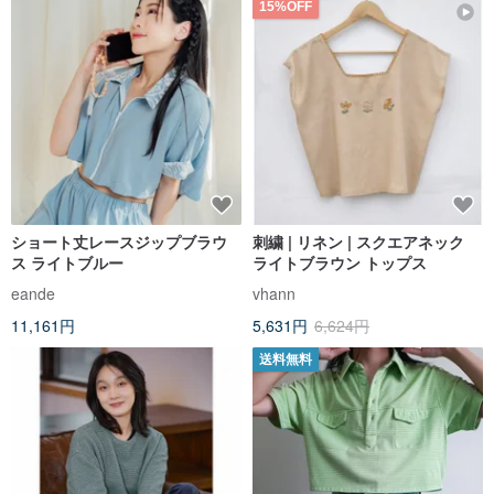
15%OFF
ショート丈レースジップブラウ
刺繍 | リネン | スクエアネック
ス ライトブルー
ライトブラウン トップス
eande
vhann
11,161円
5,631円
6,624円
送料無料