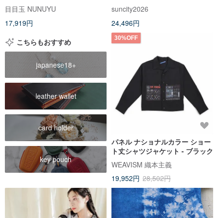
冬のかわいいレディースカジュ
レロジャケット ウエスタン
目目玉 NUNUYU
suncity2026
アル
17,919円
24,496円
30%OFF
こちらもおすすめ
japanese18+
leather wallet
card holder
パネル ナショナルカラー ショー
ト丈シャツジャケット - ブラック
key pouch
WEAVISM 織本主義
19,952円
28,502円