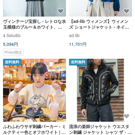
ヴィンテージ宝探し - レトロな水
【ad-lib ウィメンズ】ウィメン
玉模様のブルー＆ホワイト、シ
ズ ショートジャケット - ネイビ
ョート丈の襟付きシフォンブラ
ー//ホワイト (BL010)
4.5studio
ad-lib
ウスジャケット
5,094円
11,701円
Pinkoi限定
送料無料
送料無料
ふわふわウサギ刺繍パーカー - ミ
流浪の楽師ジャケット ウエスタ
ルクティー色とオフホワイト | 秋
ン刺繍 ジャケット シャツ ザ・ボ