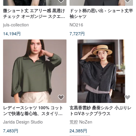
微ショート丈 エアリー感 黒透け
ドット柄の思い出 - ショート丈半
チェック オーガンジー スクエア
袖シャツ
トップス
juls-collection
NO216
14,194円
7,727円
レディースシャツ 100% コット
玄黒香雲紗 桑蚕シルク 小ぶりレ
ンで快適な着心地、スタイリッ
トロVネックブラウス
シュなデザイン。オフィスにも
Jarida Design Studio
荒腔 NoZen
カジュアルにも、簡単にスタイ
7,483円
24,385円
リングできます。