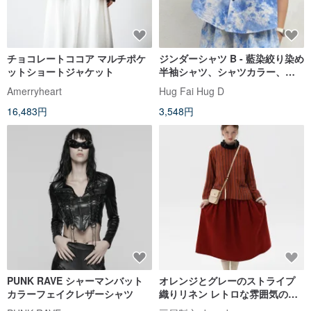
チョコレートココア マルチポケ
ジンダーシャツ B - 藍染絞り染め
ットショートジャケット
半袖シャツ、シャツカラー、フ
ロントボタン、ライトスカイブ
Amerryheart
Hug Fai Hug D
ルーの雲
16,483円
3,548円
PUNK RAVE シャーマンバット
オレンジとグレーのストライプ
カラーフェイクレザーシャツ
織りリネン レトロな雰囲気のリ
バーシブルジャケット ボウタイ