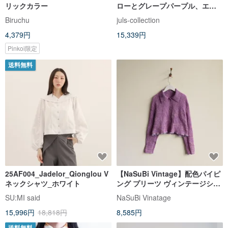
リックカラー
ローとグレープパープル、エス
ニック模様のパッチワーク、裾
Biruchu
juls-collection
絞りデザインのミリタリーグリ
4,379円
15,339円
ーンとコーヒーブラウンのケー
プトップス（四角衣）
Pinkoi限定
送料無料
25AF004_Jadelor_Qionglou V
【NaSuBi Vintage】配色パイピ
ネックシャツ_ホワイト
ング プリーツ ヴィンテージシャ
ツブラウス
SU:MI said
NaSuBi Vinatage
15,996円
18,818円
8,585円
送料無料