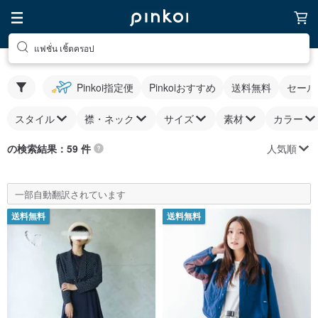
แฟชั่น เชิ้ตครอป
Pinkoi指定便
Pinkoiおすすめ
送料無料
セール
スタイル
襟・ネック
サイズ
素材
カラー
人気順
の検索結果：59 件
一部自動翻訳されています
送料無料
送料無料