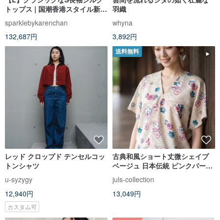
トップス | 国潮香港スタイル新中
羽織
華風 | ファッション
sparklebykarenchan
whyna
132,687円
3,892円
送料無料
レッド クロップド テンセルコッ
古典和風ショート丈微シェイプ
トンシャツ
ベージュ 日本伝統 ピンクパープ
ル 四季花草模様 スクエアブラウ
u-syzygy
juls-collection
ス
12,940円
13,049円
カスタム可