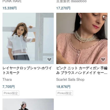
PUNK RAVE
豆屋製衣 daaadooo
ショートトップス
15,339円
17,270円
レイヤークロップシャツ-ホワイ
ピンク ニット カーディガン 手編
トスモーク
み ブラウス ハンドメイド セータ
ー ジャケット XS
Thara
Scarlet Sails Shop
7,705円
18,876円
Pinkoi限定
Pinkoi限定