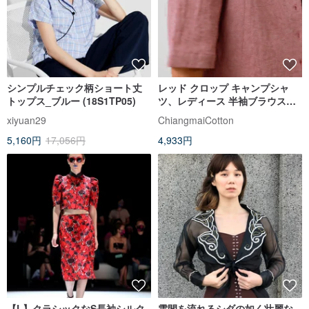
シンプルチェック柄ショート丈
レッド クロップ キャンプシャ
トップス_ブルー (18S1TP05)
ツ、レディース 半袖ブラウス、
ララ
xiyuan29
ChiangmaiCotton
5,160円
17,056円
4,933円
【L】クラシックなS長袖シルク
雲間を流れるシダの如く壮麗な