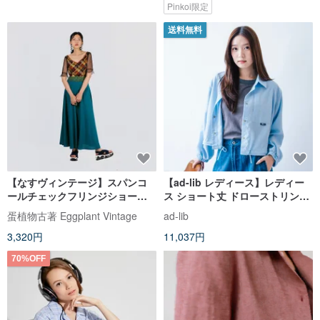
Pinkoi限定
送料無料
【なすヴィンテージ】スパンコ
【ad-lib レディース】レディー
ールチェックフリンジショート
ス ショート丈 ドローストリング
ヴィンテージトップ
ジャケット - ブルー // オフホワ
蛋植物古著 Eggplant Vintage
ad-lib
イト (BL011)
3,320円
11,037円
70%OFF