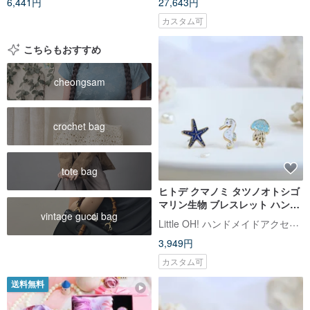
6,441円
27,643円
カスタム可
こちらもおすすめ
cheongsam
crochet bag
tote bag
ヒトデ クマノミ タツノオトシゴ
マリン生物 ブレスレット ハンド
vintage gucci bag
メイドアクセサリー 誕生日プレ
Little OH! ハンドメイドアクセサリー
ゼント 紙箱パッケージ
3,949円
カスタム可
送料無料