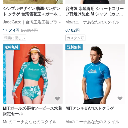
シンプルデザイン 翡翠ペンダン
台湾製 水陸両用 ショートスリー
ト クラゲ 台湾雪花玉＋ガーネッ
ブ日焼け防止 M シャツ（カップ
トビーズ
挿入可能）
JadeGaze｜台湾玉彫工芸ブランド🚩新作入荷！
Moのニーナあなたのスタイル
17,514円
20,604円
6,182円
環境に優しい
カスタム可
送料無料
送料無料
MITガールズ長袖ツーピース水着
MITアンチUVバストクラゲ
限定セール
Moのニーナあなたのスタイル
Moのニーナあなたのスタイル