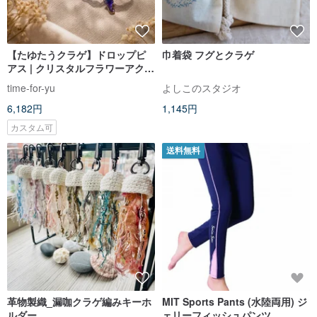
【たゆたうクラゲ】ドロップピ
巾着袋 フグとクラゲ
アス | クリスタルフラワーアクセ
サリー（ギフトボックス入り）
time-for-yu
よしこのスタジオ
6,182円
1,145円
カスタム可
送料無料
革物製織_漏咖クラゲ編みキーホ
MIT Sports Pants (水陸両用) ジ
ルダー
ェリーフィッシュパンツ