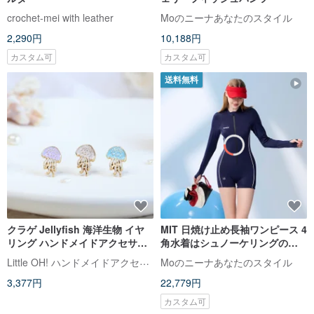
crochet-mei with leather
Moのニーナあなたのスタイル
2,290円
10,188円
カスタム可
カスタム可
送料無料
クラゲ Jellyfish 海洋生物 イヤ
MIT 日焼け止め長袖ワンピース 4
リング ハンドメイドアクセサリ
角水着はシュノーケリングの必
ー 誕生日プレゼント ボックスラ
需品です
Little OH! ハンドメイドアクセサリー
Moのニーナあなたのスタイル
ッピング
3,377円
22,779円
カスタム可