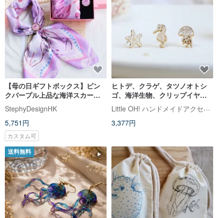
【母の日ギフトボックス】ピン
ヒトデ、クラゲ、タツノオトシ
クパープル上品な海洋スカーフ
ゴ、海洋生物、クリップイヤリ
とパープルクラゲスカーフクリ
ング、ハンドメイドアクセサリ
Little OH! ハンドメイドアクセサリー
StephyDesignHK
ップの高級ギフトボックス スカ
ー、誕生日プレゼント、ギフト
5,751円
3,377円
ーフ
ボックス
カスタム可
送料無料