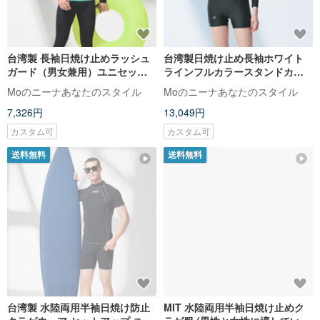
台湾製 長袖日焼け止めラッシュ
台湾製日焼け止め長袖ホワイト
ガード（男女兼用）ユニセック
ラインフルカラースタンドカラ
ス
ーワンピース四隅水着シュノー
Moのニーナあなたのスタイル
Moのニーナあなたのスタイル
ケリング必須ブラック
7,326円
13,049円
カスタム可
カスタム可
送料無料
送料無料
台湾製 水陸両用半袖日焼け防止
MIT 水陸両用半袖日焼け止めク