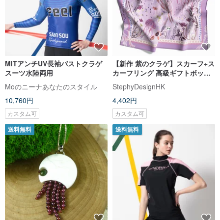
MITアンチUV長袖バストクラゲ
【新作 紫のクラゲ】スカーフ+ス
スーツ水陸両用
カーフリング 高級ギフトボック
ス/スカーフ/ストール |
Moのニーナあなたのスタイル
StephyDesignHK
10,760円
4,402円
カスタム可
カスタム可
送料無料
送料無料