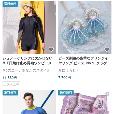
送料無料
シュノーケリングに欠かせない
ビーズ刺繍の豪華なフリンジイ
MIT日焼け止め長袖ワンピース4
ヤリング ピアス, No.1, クラゲの
コーナー水着
ような透明感, ブルー, クリア, 個
Moのニーナあなたのスタイル
月によろしく
性的な一点物, 金具選択可
11,332円
7,700円
カスタム可
送料無料
送料無料