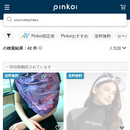
แมงกะพรุนกล่อง
Pinkoi指定便
Pinkoiおすすめ
送料無料
セール
人気順
の検索結果：42 件
一部自動翻訳されています
送料無料
送料無料