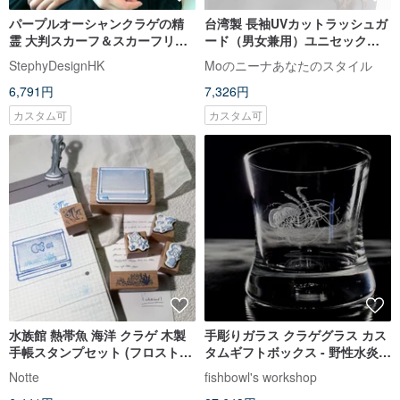
パープルオーシャンクラゲの精
台湾製 長袖UVカットラッシュガ
霊 大判スカーフ＆スカーフリン
ード（男女兼用）ユニセックス
グ エレガントギフトボックス |
モデル
StephyDesignHK
Moのニーナあなたのスタイル
マフラー
6,791円
7,326円
カスタム可
カスタム可
水族館 熱帯魚 海洋 クラゲ 木製
手彫りガラス クラゲグラス カス
手帳スタンプセット (フロスト収
タムギフトボックス - 野性水炎
納ボックス付き)
タンゴロックグラス ウイスキー
Notte
fishbowl's workshop
グラス