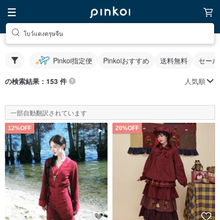
โบว์แดงตรุษจีน
Pinkoi指定便
Pinkoiおすすめ
送料無料
セール
人気順
の検索結果：153 件
一部自動翻訳されています
12%OFF
20%OFF