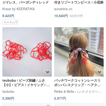
ジドレス、バーガンディレッド
付きリゾートワンピース / 小花柄
Krave by KEERATIKA
sunshine-cn
9,423円
10,640円
12,517円
カスタム可
tsububu / ビーズ刺繍 / ふさ
パッチワークコットンレースリ
【小】/ ピアス / イヤリング / 両
ボンバンスクリップ・ヘアクリ
耳 / 赤
ップ・ヘアアクセサリー・ヘッ
Reika & Bella ハンドメイドヘアアクセサリー
tsububu
ドドレス - フォーチュンレッド＆
5,390円
2,977円
ブラックゴールド