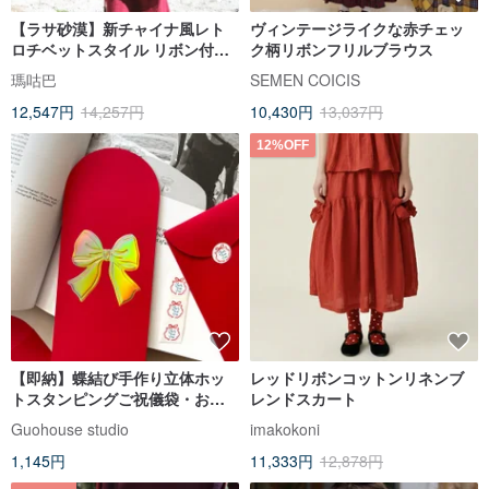
【ラサ砂漠】新チャイナ風レト
ヴィンテージライクな赤チェッ
ロチベットスタイル リボン付き
ク柄リボンフリルブラウス
襟付きワンピース
瑪咕巴
SEMEN COICIS
12,547円
14,257円
10,430円
13,037円
12%OFF
【即納】蝶結び手作り立体ホッ
レッドリボンコットンリネンブ
トスタンピングご祝儀袋・お年
レンドスカート
玉袋 3 枚入り
Guohouse studio
imakokoni
1,145円
11,333円
12,878円