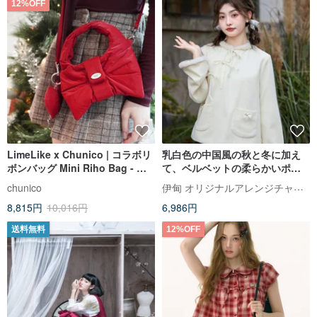
12%OFF
LimeLike x Chunico | コラボリ
乳白色の中国風の秋と冬に加え
ボンバッグ Mini Riho Bag - 限
て、ベルベットの柔らかいポケ
定レッド
ット コート ジャケット グリーン
伊甸 オリジナルアレンジチャイナドレス
chunico
コーヒー色の豪華な秋と冬のズ
8,815円
10,016円
6,986円
ボン
送料無料
12%OFF