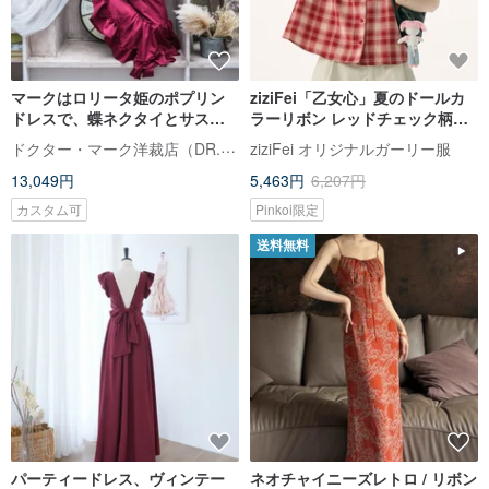
マークはロリータ姫のポプリン
ziziFei「乙女心」夏のドールカ
ドレスで、蝶ネクタイとサスペ
ラーリボン レッドチェック柄の
ンダーが両側に付いています
スクール風半袖シャツ
ドクター・マーク洋裁店（DR.MARK）
ziziFei オリジナルガーリー服
13,049円
5,463円
6,207円
カスタム可
Pinkoi限定
送料無料
パーティードレス、ヴィンテー
ネオチャイニーズレトロ / リボン