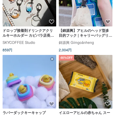
ドロップ接着剤ドリンクアクリ
【錦源興】アヒルのヘッド型多
ルキーホルダー カピバラ店長と
目的フック | キャリーバッグリン
アヒルたち【SKYCOFFEE】
グ・ベビーカーフック・スマホ
SKYCOFFEE Studio
錦源興 Gímgoânheng
ハンドストラップ
859円
2,004円
46%OFF
ラバーダックキーキャップ
イエローアヒルの赤ちゃん スー