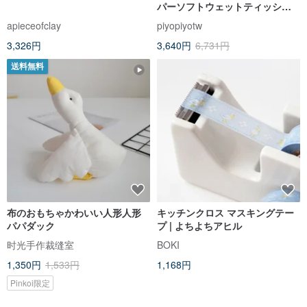
パーソフトウェットティッシュ
(20枚/パック*24)
apieceofclay
piyopiyotw
3,326円
3,640円
6,731円
送料無料
布のおもちゃかわいい人形人形
キッチンクロス マスキングテー
パパダック
プ | よちよちアヒル
时光手作裁缝室
BOKI
1,350円
1,533円
1,168円
Pinkoi限定