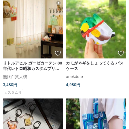
リトルアヒル ガーゼカーテン 80
カモがネギをしょってくる パス
年代レトロ昭和カスタムプリン
ケース
トステッチ生地
無限百貨大樓
anekdote
3,480円
4,980円
カスタム可