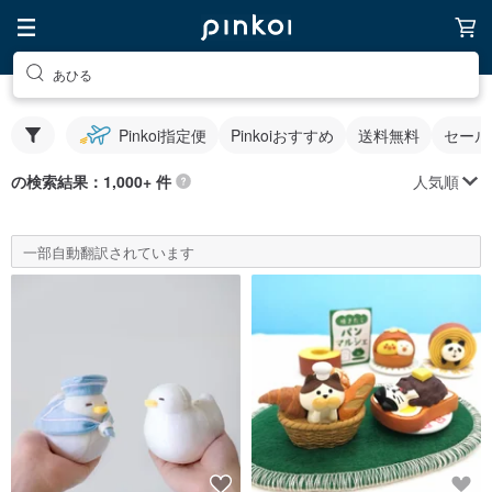
あひる
Pinkoi指定便
Pinkoiおすすめ
送料無料
セール
人気順
の検索結果：1,000+ 件
一部自動翻訳されています