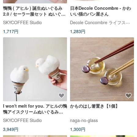
鴨鴨 ( アヒル ) 誕生ぬいぐるみ
日本Decole Concombre - かわ
2.0 / セーラー服セット ぬいぐる
いい猫のパン屋さん
み
Decole Concombre ライフスタイル雑貨店
SKYCOFFEE Studio
1,717円
1,283円
I won't melt for you. アヒルの鴨
かものはし箸置き【1個】
鴨アイスクリームぬいぐるみチ
ャーム
SKYCOFFEE Studio
naga-no-glass
3,949円
1,300円