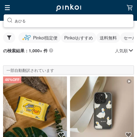
あひる
Pinkoi指定便
Pinkoiおすすめ
送料無料
セール
人気順
の検索結果：1,000+ 件
一部自動翻訳されています
46%OFF