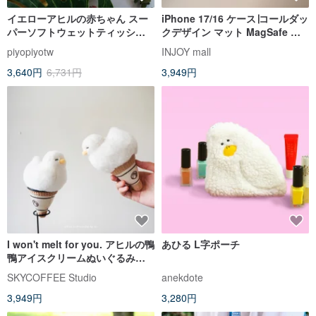
イエローアヒルの赤ちゃん スー
iPhone 17/16 ケース∣コールダッ
パーソフトウェットティッシュ
クデザイン マット MagSafe 対
(20枚/パック*24)
応 耐衝撃スマホケース
piyopiyotw
INJOY mall
3,640円
6,731円
3,949円
I won't melt for you. アヒルの鴨
あひる L字ポーチ
鴨アイスクリームぬいぐるみチ
ャーム
SKYCOFFEE Studio
anekdote
3,949円
3,280円