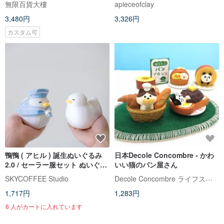
無限百貨大樓
apieceofclay
3,480円
3,326円
カスタム可
鴨鴨 ( アヒル ) 誕生ぬいぐるみ
日本Decole Concombre - かわ
2.0 / セーラー服セット ぬいぐる
いい猫のパン屋さん
み
Decole Concombre ライフスタイル雑貨店
SKYCOFFEE Studio
1,717円
1,283円
6 人がカートに入れています