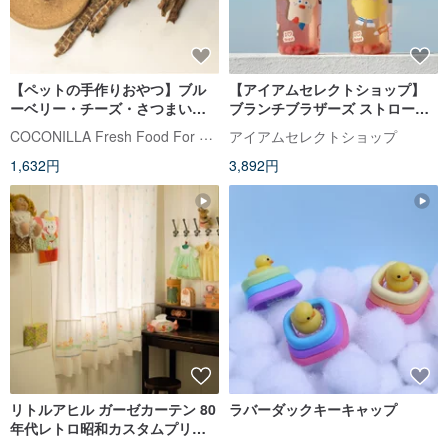
【ペットの手作りおやつ】ブル
【アイアムセレクトショップ】
ーベリー・チーズ・さつまい
ブランチブラザーズ ストロー付
も・あひる 65g | COCONILLA
きドリンクカップ 800ML
COCONILLA Fresh Food For Cats&Dogs
アイアムセレクトショップ
1,632円
3,892円
リトルアヒル ガーゼカーテン 80
ラバーダックキーキャップ
年代レトロ昭和カスタムプリン
トステッチ生地