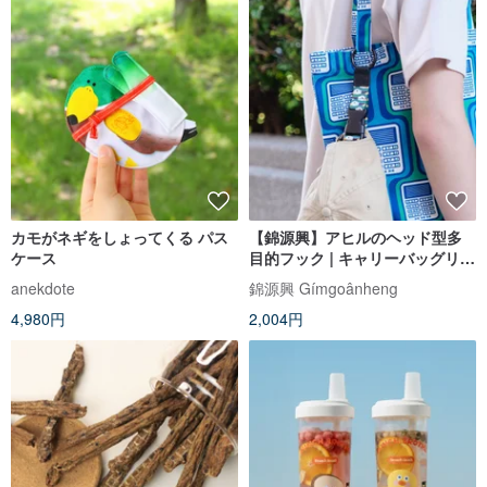
カモがネギをしょってくる パス
【錦源興】アヒルのヘッド型多
ケース
目的フック | キャリーバッグリン
グ・ベビーカーフック・スマホ
anekdote
錦源興 Gímgoânheng
ハンドストラップ
4,980円
2,004円