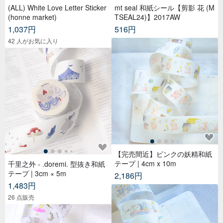
(ALL) White Love Letter Sticker
mt seal 和紙シール【剪影 花 (M
(honne market)
TSEAL24)】2017AW
1,037円
516円
42 人がお気に入り
【完売間近】ピンクの妖精和紙
テープ | 4cm x 10m
千里之外 - .doremi. 型抜き和紙
テープ | 3cm × 5m
2,186円
1,483円
26 点販売