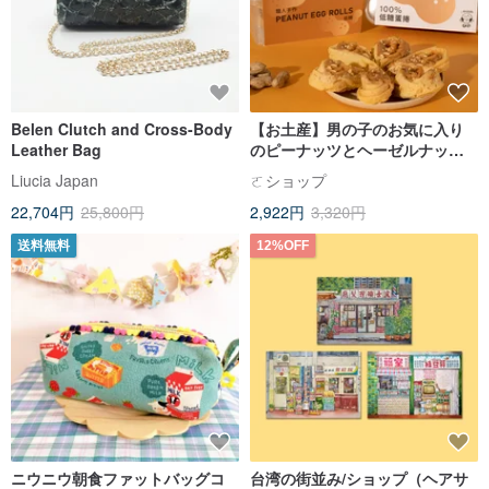
Belen Clutch and Cross-Body
【お土産】男の子のお気に入り
Leather Bag
のピーナッツとヘーゼルナッツ
のパンチインスフレ
Liucia Japan
ㄛショップ
22,704円
25,800円
2,922円
3,320円
送料無料
12%OFF
ニウニウ朝食ファットバッグコ
台湾の街並み/ショップ（ヘアサ