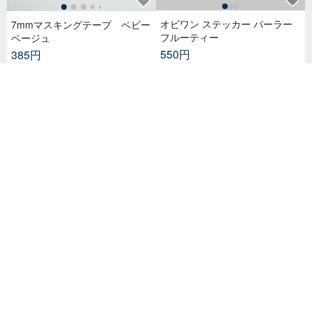
オビワン ステッカー パーラー
7mmマスキングテープ ベビー
フルーティー
ベージュ
550円
385円
MR.TOAST丨マスキングテープ
MIOCHINコラボステッカー CU
/ 手帳デコレーション 日本製和
TIE EYES
紙 幅3cm – ブレックファストフ
716円
880円
レンズ