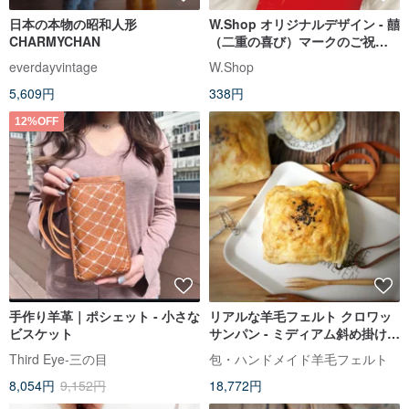
日本の本物の昭和人形
W.Shop オリジナルデザイン - 囍
CHARMYCHAN
（二重の喜び）マークのご祝儀
袋 | 結婚披露宴のご祝儀袋 | 結婚
everdayvintage
W.Shop
式のご祝儀袋 (6枚セット)
5,609円
338円
12%OFF
手作り羊革｜ポシェット - 小さな
リアルな羊毛フェルト クロワッ
ビスケット
サンパン - ミディアム斜め掛けバ
ッグ
Third Eye-三の目
包・ハンドメイド羊毛フェルト
8,054円
9,152円
18,772円