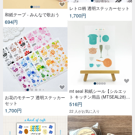
レトロ柄 透明ステッカーセット
和紙テープ - みんなで歌おう
1,700円
694円
mt seal 和紙シール【シルエッ
ト キッチン用品 (MTSEAL28)】
お花のモチーフ 透明ステッカー
2017AW
セット
516円
1,700円
22 人がお気に入り