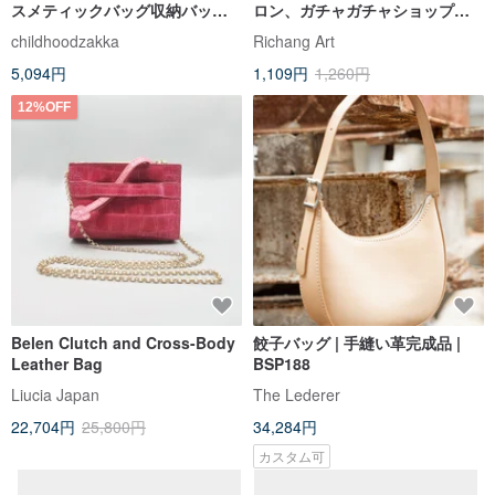
スメティックバッグ収納バッグ
ロン、ガチャガチャショップ、
ペンバッグ手作り日本ミルクス
眷村）ポストカード3枚セット -
childhoodzakka
Richang Art
トロベリークリーム
カード - 多目的カード
5,094円
1,109円
1,260円
12%OFF
Belen Clutch and Cross-Body
餃子バッグ | 手縫い革完成品 |
Leather Bag
BSP188
Liucia Japan
The Lederer
22,704円
25,800円
34,284円
カスタム可