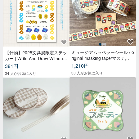
ミュージアムラベラーシール / o
【什物】2025文具展限定ステッ
riginal masking tape/マステ,美
カー | Write And Draw Without
纹纸胶带,文具,ステーショナリ
Limited
1,210円
381円
ー,紙もの,紙膠帶,贴纸
30 人がお気に入り
34 人がお気に入り