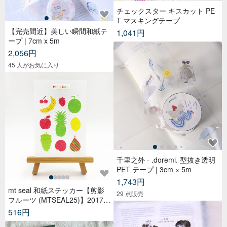
チェックスター キスカット PE
T マスキングテープ
【完売間近】美しい瞬間和紙テ
1,041円
ープ | 7cm x 5m
2,056円
45 人がお気に入り
千里之外 - .doremi. 型抜き透明
PET テープ | 3cm × 5m
1,743円
mt seal 和紙ステッカー【剪影
29 点販売
フルーツ (MTSEAL25)】2017A
W
516円