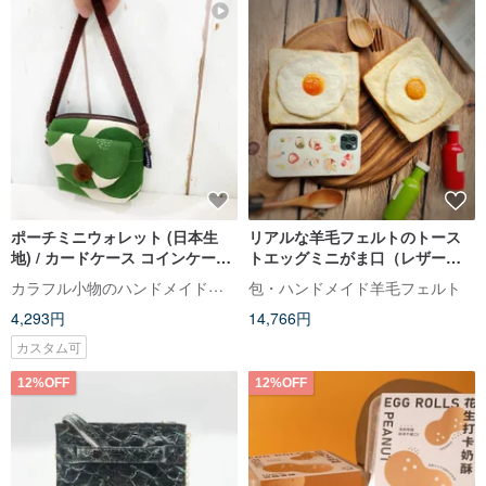
ポーチミニウォレット (日本生
リアルな羊毛フェルトのトース
地) / カードケース コインケース
トエッグミニがま口（レザーハ
/ 財布ポーチセット
ンドストラップ付き）
カラフル小物のハンドメイド工房
包・ハンドメイド羊毛フェルト
4,293円
14,766円
カスタム可
12%OFF
12%OFF