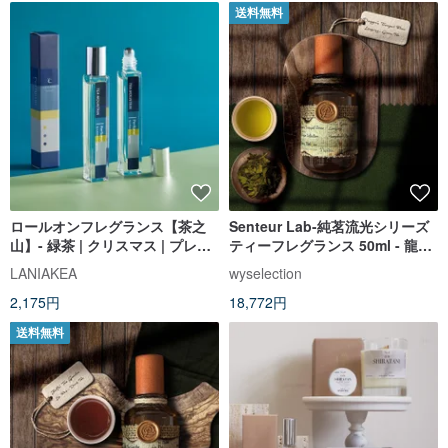
送料無料
ロールオンフレグランス【茶之
Senteur Lab-純茗流光シリーズ
山】- 緑茶 | クリスマス | プレゼ
ティーフレグランス 50ml - 龍影
ント交換
秘釀
LANIAKEA
wyselection
2,175円
18,772円
送料無料