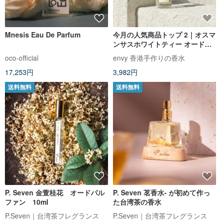
Mnesis Eau De Parfum
今月の人気商品トップ 2｜オスマ
ンサスホワイトティー オードパ
ルファム 30ml｜金木犀、白茶、
oco-official
envy 香港手作りの香水
アンバー
17,253円
3,982円
送料無料
送料無料
P. Seven 金萱桂花 オードパル
P. Seven 茗香水- が初めて作っ
ファン 10ml
た台湾茶の香水
P.Seven｜台湾茶フレグランス
P.Seven｜台湾茶フレグランス