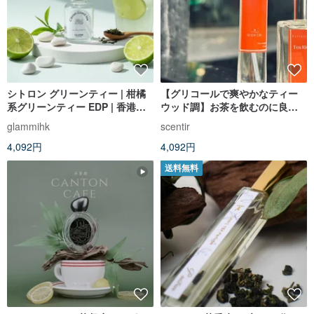
シトロン グリーンティー | 柑橘
【グリコールで爽やかなティー
系グリーンティー EDP | 香港ブ
ウッド調】お茶を飲むのに良い
ランド
時間
glammihk
scentir
4,092円
4,092円
送料無料