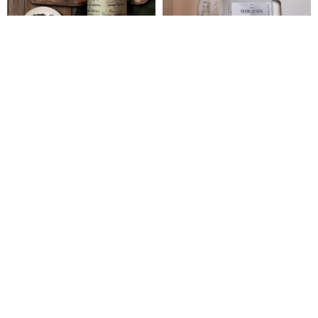
Senteur Lab - 純茗流光シリーズ
No.18 白谷 Shiratani シリーズ
ティーフレグランス 50ml - 茶園
全品目 - Take a Snooze ちょっ
初露
とイネムリ
wyselection
ちょっとイネムリ
18,772円
2,175円
Pinkoi限定
無知暁雲香水シリーズ M24 15
日月潭 紅茶香水 - 台茶 18 号 ユ