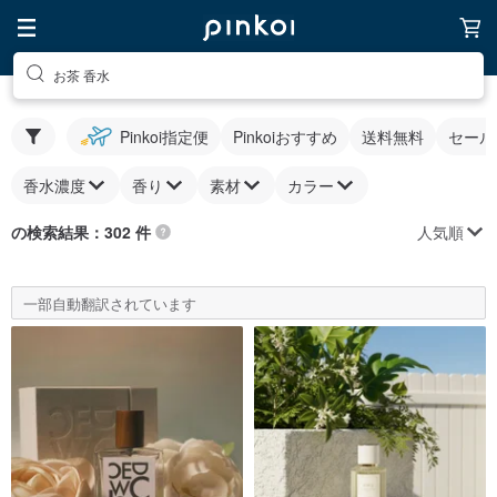
お茶 香水
Pinkoi指定便
Pinkoiおすすめ
送料無料
セール
香水濃度
香り
素材
カラー
人気順
の検索結果：302 件
一部自動翻訳されています