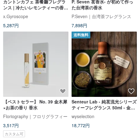
カントンカフェ 茶餐廳フレグラ
P. Seven 茗香水- が初めて作っ
ンス | 冷たいレモンティーの香り
た台湾茶の香水
| EDP
x.Gyroscope
P.Seven｜台湾茶フレグランス
5,287円
7,898円
送料無料
【ベストセラー】 No. 39 金木犀
Senteur Lab - 純茗流光シリーズ
×お茶の香り 香水
ティーフレグランス 50ml - 金禅
馥香
Floriography｜フロリグラフィー
wyselection
3,517円
18,772円
カスタム可