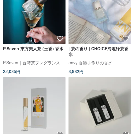
P.Seven 東方美人茶 (玉香) 香水
| 茶の香り | CHOICE海塩緑茶香
水
P.Seven｜台湾茶フレグランス
envy 香港手作りの香水
22,035円
3,982円