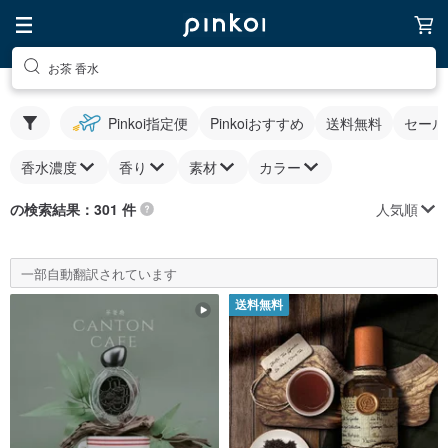
お茶 香水
Pinkoi指定便
Pinkoiおすすめ
送料無料
セール
香水濃度
香り
素材
カラー
人気順
の検索結果：301 件
一部自動翻訳されています
送料無料