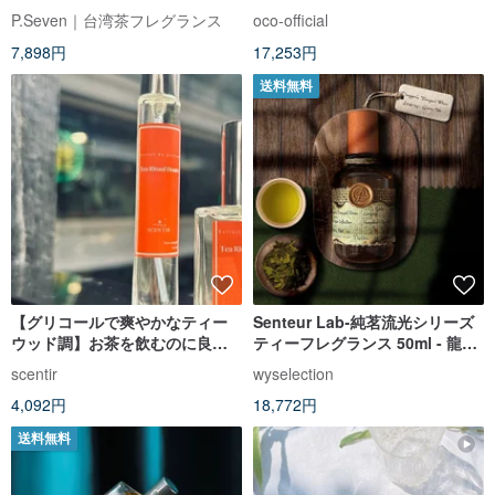
P.Seven｜台湾茶フレグランス
oco-official
7,898円
17,253円
送料無料
【グリコールで爽やかなティー
Senteur Lab-純茗流光シリーズ
ウッド調】お茶を飲むのに良い
ティーフレグランス 50ml - 龍影
時間
秘釀
scentir
wyselection
4,092円
18,772円
送料無料