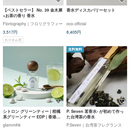
【ベストセラー】 No. 39 金木犀
香水ディスカバリーセット
×お茶の香り 香水
Floriography｜フロリグラフィー
oco-official
3,517円
8,405円
カスタム可
送料無料
シトロン グリーンティー | 柑橘
P. Seven 茗香水- が初めて作っ
系グリーンティー EDP | 香港ブ
た台湾茶の香水
ランド
glammihk
P.Seven｜台湾茶フレグランス