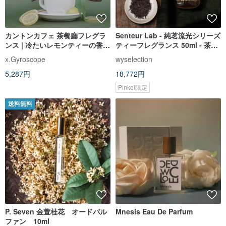
カントンカフェ 茶餐廳フレグラ
Senteur Lab - 純茗流光シリーズ
ンス | 冷たいレモンティーの香り
ティーフレグランス 50ml - 茶園
| EDP
初露
x.Gyroscope
wyselection
5,287円
18,772円
Pinkoi限定
送料無料
P. Seven 金萱桂花 オードパル
Mnesis Eau De Parfum
ファン 10ml