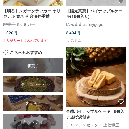
【嶼香】ヌガークラッカー オリ
【陽光菓菓】パイナップルケー
ジナル 青ネギ 台灣伴手禮
キ(18個入り)
嶼香手作りヌガー
陽光菓菓 sunnygogo
1,626円
2,404円
7 人がカートに入れています
カスタム可
こちらもおすすめ
和菓子
チョコレート
クッキー
金鑽パイナップルケーキ | 8個入
手提げ袋付き
キャンディ
シャンシンセレクト 上信饌玉