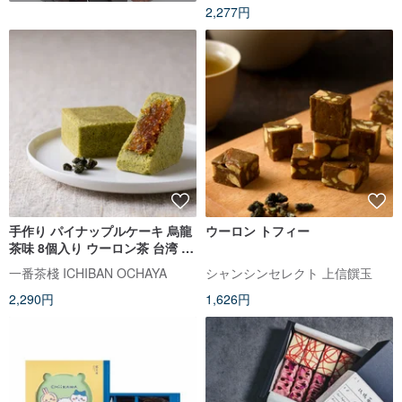
2,277円
手作り パイナップルケーキ 烏龍
ウーロン トフィー
茶味 8個入り ウーロン茶 台湾 土
鳳梨 クッキー 無添加 定番 台湾
一番茶棧 ICHIBAN OCHAYA
シャンシンセレクト 上信饌玉
土産 手土産 焼き菓子 中華菓子
2,290円
1,626円
【一番茶棧】