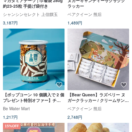
マカダミアデーツ | 巾着袋 280g
ヌガーキャンディーサクサクク
約23-25粒 手提げ袋付き
ラッカー
シャンシンセレクト 上信饌玉
ベアクイーン 熊后
3,187円
1,489円
【ポップコーン 10 個購入で 2 個
【Bear Queen】ラズベリー ヌ
プレゼント特別オファー】チョ
ガークラッカー / クリームサンド
コレートフレーバーポップコー
ビスケット 12個入
Be Water Mart
ベアクイーン 熊后
ン
1,217円
2,748円
15%OFF