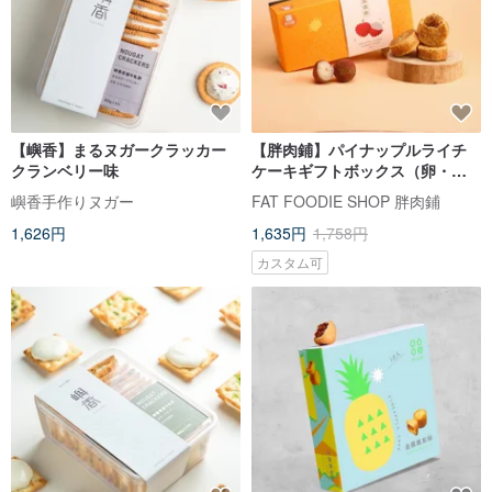
【嶼香】まるヌガークラッカー
【胖肉鋪】パイナップルライチ
クランベリー味
ケーキギフトボックス（卵・乳
製品使用、ベジタリアン対応）
嶼香手作りヌガー
FAT FOODIE SHOP 胖肉鋪
ドライライチ入り、ギフト、お
1,626円
1,635円
1,758円
土産
カスタム可