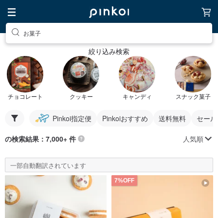
お菓子
絞り込み検索
チョコレート
クッキー
キャンディ
スナック菓子
Pinkoi指定便
Pinkoiおすすめ
送料無料
セール
人気順
の検索結果：7,000+ 件
一部自動翻訳されています
7%OFF