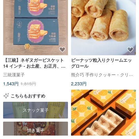
【三統】ネギヌガービスケット
ピーナッツ粒入りクリームエッ
14 インチ - お土産、お正月、中
グロール
秋節、端午節、台湾スイーツ、
熊介巧 手作りクッキー・クリーム入りエッグロール｜台中土産
三統漢菓子
ギフトボックス
1,543円
1,815円
2,233円
こちらもおすすめ
スナック菓子
焼き菓子