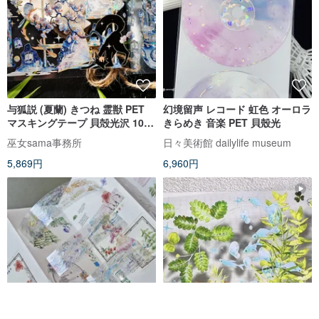
与狐説 (夏蘭) きつね 霊獣 PET
幻境留声 レコード 虹色 オーロラ
マスキングテープ 貝殻光沢 10m
きらめき 音楽 PET 貝殼光
巻 巨大画幅
巫女sama事務所
日々美術館 dailylife museum
5,869円
6,960円