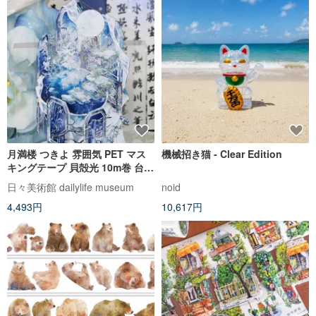
月満楼 つきよ 雰囲気 PET マス
機械招き猫 - Clear Edition
キングテープ 貝殻光 10m巻 台湾
製
日々美術館 dailylife museum
noid
4,493円
10,617円