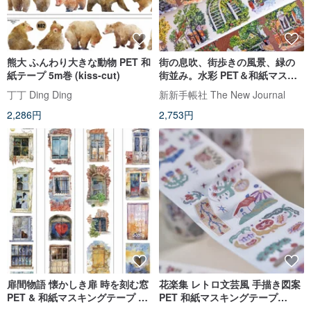
熊大 ふんわり大きな動物 PET 和
街の息吹、街歩きの風景、緑の
紙テープ 5m巻 (kiss-cut)
街並み。水彩 PET＆和紙マスキ
ングテープ
丁丁 Ding Ding
新新手帳社 The New Journal
2,286円
2,753円
扉間物語 懐かしき扉 時を刻む窓
花楽集 レトロ文芸風 手描き図案
PET & 和紙マスキングテープ 5m
PET 和紙マスキングテープ
巻 (kiss-cut)
(kiss-cut)