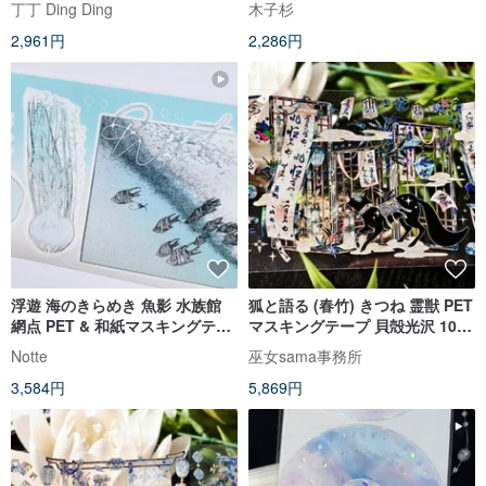
丁丁 Ding Ding
木子杉
2,961円
2,286円
浮遊 海のきらめき 魚影 水族館
狐と語る (春竹) きつね 霊獣 PET
網点 PET & 和紙マスキングテー
マスキングテープ 貝殻光沢 10m
プ (kiss-cut)
巻 超ワイド
Notte
巫女sama事務所
3,584円
5,869円