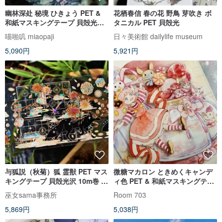
幽林深处 秘境 ひきょう PET &
花栖春信 春の花 野鳥 芽吹き ボ
和紙マスキングテープ 貝殻光
タニカル PET 貝殻光
10m巻
喵啪叽 miaopaji
日々美術館 dailylife museum
5,090円
5,921円
与狐説（秋菊）狐 霊獣 PET マス
微糖マカロン ときめくキャンデ
キングテープ 貝殻光沢 10m巻 巨
ィ色 PET & 和紙マスキングテー
大な画幅
プ 台湾製
巫女sama事務所
Room 703
5,869円
5,038円