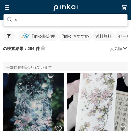
き
Pinkoi指定便
Pinkoiおすすめ
送料無料
セール
人気順
の検索結果：284 件
一部自動翻訳されています