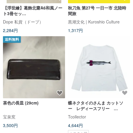
【浮世繪】葛飾北齋A6和風ノー
秋刀魚 第27号 一日一市 北陸時
ト3冊セッ
間旅
ト/KOKONOTE/HOKUSAI
Dope 私貨（ドープ）
黒潮文化 | Kuroshio Culture
2,284円
1,317円
送料無料
茶色の長皿 (29cm)
蝶ネクタイのさんま カットソ
ー レディースフリー
Tcollector
宝泉窯
Tcollector
3,500円
4,644円