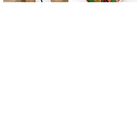
| 昭和商店街 l くまさんの分身
美しい夕焼けの富士山
猫和スタジオ
春信工房 JAPAN
2,175円
5,800円
カスタム可
動物縁起もりしお 鶴亀セッ
さんま 第8号 京都職人と台湾デ