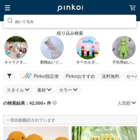
ぬいぐるみ
絞り込み検索
キャラクターぬいぐるみ
動物ぬいぐるみ
キーホルダーぬいぐるみ
子供用ぬいぐるみ
Pinkoi指定便
Pinkoiおすすめ
送料無料
セール
スタイル
素材
カラー
人気順
の検索結果：42,000+ 件
一部自動翻訳されています