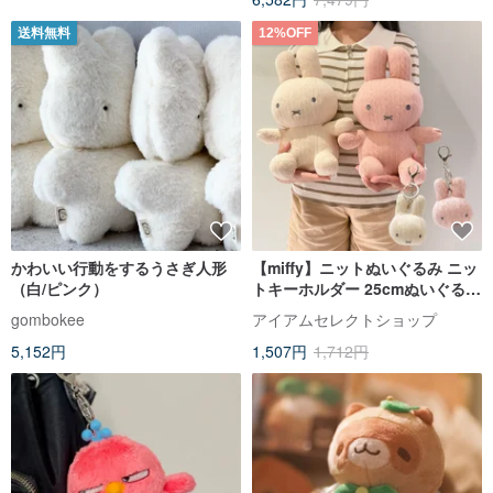
送料無料
12%OFF
かわいい行動をするうさぎ人形
【miffy】ニットぬいぐるみ ニッ
（白/ピンク）
トキーホルダー 25cmぬいぐるみ
ミニキーホルダー クリームホワ
gombokee
アイアムセレクトショップ
イト ダスティピンク
5,152円
1,507円
1,712円