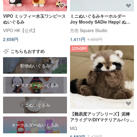
VIPO ミッフィー水玉ワンピース
ミニぬいぐるみキーホルダー
ぬいぐるみ
Joy Moody SADie Happi ぬい
ぐるみチャーム バッグチャーム
VIPO HK【公式】
方坊 Square Studio
キーホルダー
2,658円
1,411円
1,603円
12%OFF
こちらもおすすめ
動物ぬいぐるみ
キャラクターぬいぐるみ
ミニぬいぐるみ
【難易度アップシリーズ】泥棒
アライグマ/DIYマテリアルパック
キーホルダーぬいぐるみ
オリジナルぬいぐるみジョイン
MQ
ト玩具
6,582円
7,479円