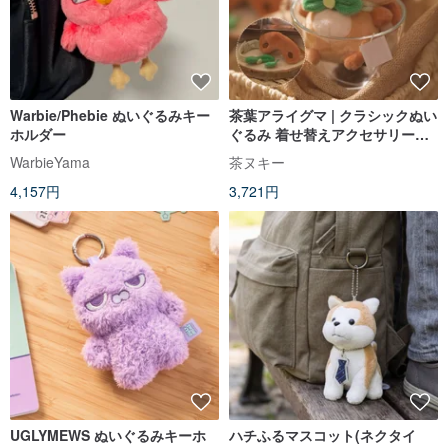
Warbie/Phebie ぬいぐるみキー
茶葉アライグマ | クラシックぬい
ホルダー
ぐるみ 着せ替えアクセサリー付
き / 着せ替えドール (アイマスク
WarbieYama
茶ヌキー
プレゼント！)
4,157円
3,721円
UGLYMEWS ぬいぐるみキーホ
ハチふるマスコット(ネクタイ