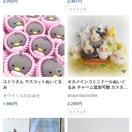
2,050円
2,461円
カスタム可
ユトリさん マスコットぬいぐる
オカメインコミニドールぬいぐ
み
るみ チャーム追加可能 カスタム
カラー変更可能 手編み小物 鳥
キウイくんのおみせ
shaymiiscrochet
1,980円
2,290円
カスタム可