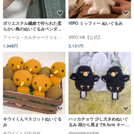
ポリエステル繊維で作られた柔
VIPO ミッフィー ぬいぐるみ
らかい鳥のぬいぐるみペンダン
トギフトは、鳥愛好家への素晴
フィーユ・カルチャークリエイティブ
VIPO HK【公式】
らしい贈り物です。
1,948円
3,131円
キウイくんマスコットぬいぐる
ハッカチョウ 少し大きめぬいぐ
み
るみ 頭から尾まで8.5cm キーホ
ルダー、チャーム、ブローチ追
キウイくんのおみせ
shaymiiscrochet