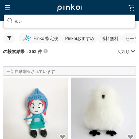
ぬい
Pinkoi指定便
Pinkoiおすすめ
送料無料
セール
人気順
の検索結果：352 件
一部自動翻訳されています