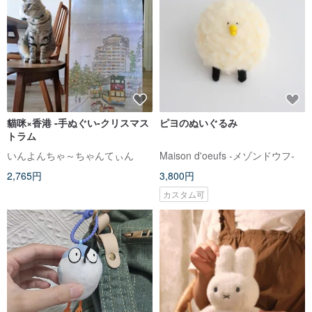
貓咪×香港 -手ぬぐい-クリスマス
ピヨのぬいぐるみ
トラム
いんよんちゃ～ちゃんてぃん
Maison d'oeufs -メゾンドウフ-
2,765円
3,800円
カスタム可