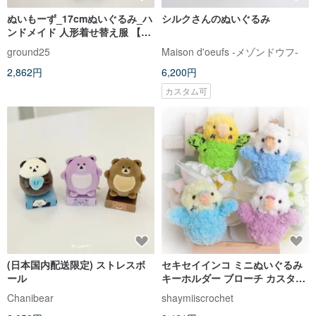
ぬいもーず_17cmぬいぐるみ_ハ
シルクさんのぬいぐるみ
ンドメイド 人形着せ替え服 【毛
糸帽子】
ground25
Maison d'oeufs -メゾンドウフ-
2,862円
6,200円
カスタム可
(日本国内配送限定) ストレスボ
セキセイインコ ミニぬいぐるみ
ール
キーホルダー ブローチ カスタム
カラー変更可能 手編みかぎ針編
Chanibear
shaymiiscrochet
み