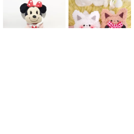
ぬいもーず_17cmぬいぐるみ_ハ
まるまるきつね ぬいぐるみ 色カ
ンドメイド 人形着せ替え服 【パ
スタマイズ可能 ストラップ ブロ
ーカー】
ーチ キーホルダー リボン 手編み
ground25
shaymiiscrochet
毛糸
3,148円
2,862円
カスタム可