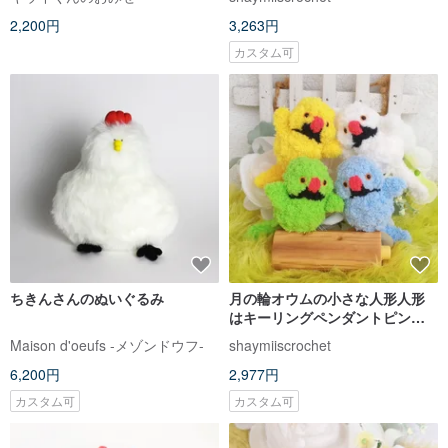
加可能
2,200円
3,263円
カスタム可
ちきんさんのぬいぐるみ
月の輪オウムの小さな人形人形
はキーリングペンダントピンを
追加することができ、色のペッ
Maison d'oeufs -メゾンドウフ-
shaymiiscrochet
トの鳥をカスタマイズすること
6,200円
2,977円
ができます
カスタム可
カスタム可