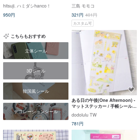
ル ラベルシール
hitsuji. ハミダシhanco！
三島 モモコ
950円
321円
401円
カスタム可
こちらもおすすめ
立体シール
3Dシール
韓国風シール
ある日の午後(One Afternoon) -
マットステッカー / 手帳シール |
デコレーションシール
女の子イラスト
dodolulu TW
781円