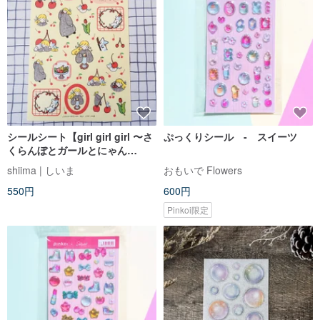
シールシート【girl girl girl 〜さ
ぷっくりシール - スイーツ
くらんぼとガールとにゃん
こ〜】 A5
shiima | しいま
おもいで Flowers
550円
600円
Pinkoi限定