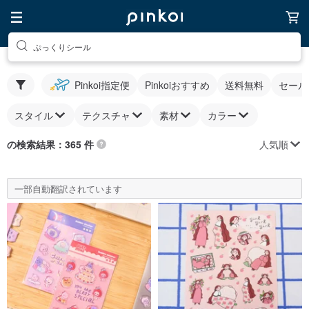
ぷっくりシール
Pinkoi指定便
Pinkoiおすすめ
送料無料
セール
スタイル
テクスチャ
素材
カラー
人気順
の検索結果：365 件
一部自動翻訳されています