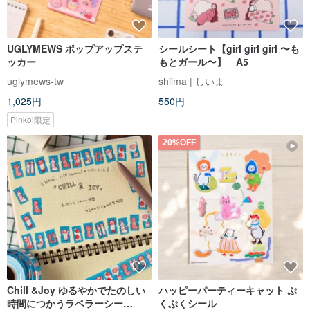
UGLYMEWS ポップアップステ
シールシート【girl girl girl 〜も
ッカー
もとガール〜】 A5
uglymews-tw
shiima | しいま
1,025円
550円
Pinkoi限定
20%OFF
Chill &Joy ゆるやかでたのしい
ハッピーパーティーキャット ぷ
時間につかうラベラーシー
くぷくシール