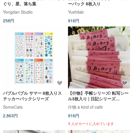
ぐり、星、落ち葉
ーパック 8枚入り
Yongdan Studio
Yushilab
258円
916円
バブルバブル サマー 8枚入りス
【什物】手帳シリーズ/ 転写シー
テッカーパックシリーズ
ル3枚入り | 日記シリーズ
DearDiary
SomeCats
什物 a kind of café
2,863円
916円
5 人がカートに入れています