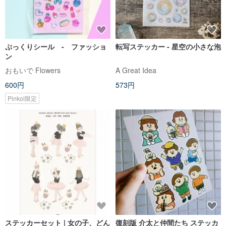
ぷっくりシール - ファッショ
転写ステッカー - 星空の小さな泡
ン
おもいで Flowers
A Great Idea
600円
573円
Pinkoi限定
ステッカーセット | 女の子、どん
復刻版 介太と仲間たち ステッカ