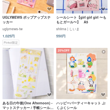
UGLYMEWS ポップアップステ
シールシート【girl girl girl 〜も
ッカー
もとガール〜】 A5
uglymews-tw
shiima | しいま
1,025円
550円
Pinkoi限定
20%OFF
ある日の午後(One Afternoon) -
ハッピーパーティーキャット ぷ
マットステッカー / 手帳シール |
くぷくシール