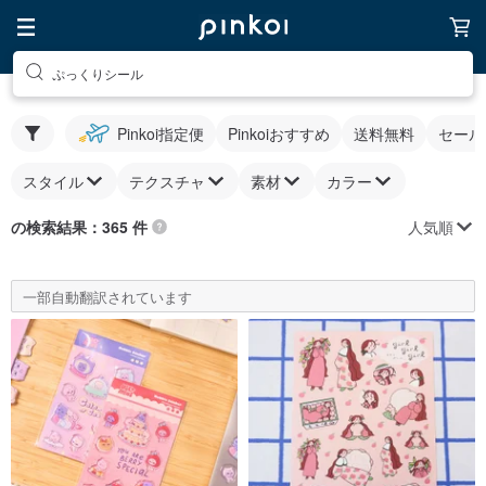
ぷっくりシール
Pinkoi指定便
Pinkoiおすすめ
送料無料
セール
スタイル
テクスチャ
素材
カラー
人気順
の検索結果：365 件
一部自動翻訳されています