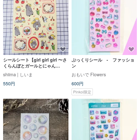
シールシート【girl girl girl 〜さ
ぷっくりシール - ファッショ
くらんぼとガールとにゃん
ン
こ〜】 A5
shiima | しいま
おもいで Flowers
550円
600円
Pinkoi限定