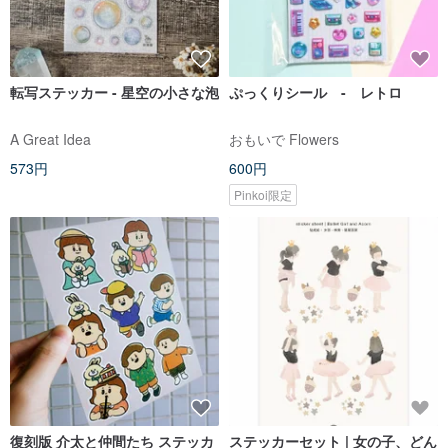
転写ステッカー - 星空の小さな泡
ぷっくりシール - レトロ
A Great Idea
おもいで Flowers
573円
600円
Pinkoi限定
復刻版 介太と仲間たち ステッカ
ステッカーセット | 女の子、どん