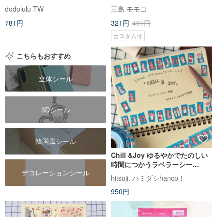
女の子イラスト
dodolulu TW
三島 モモコ
781円
321円
401円
カスタム可
こちらもおすすめ
立体シール
3Dシール
韓国風シール
Chill &Joy ゆるやかでたのしい
時間につかうラベラーシー
デコレーションシール
ル ラベルシール
hitsuji. ハミダシhanco！
950円