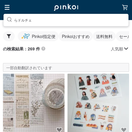
らドルチェ
Pinkoi指定便
Pinkoiおすすめ
送料無料
セール
人気順
の検索結果：269 件
一部自動翻訳されています