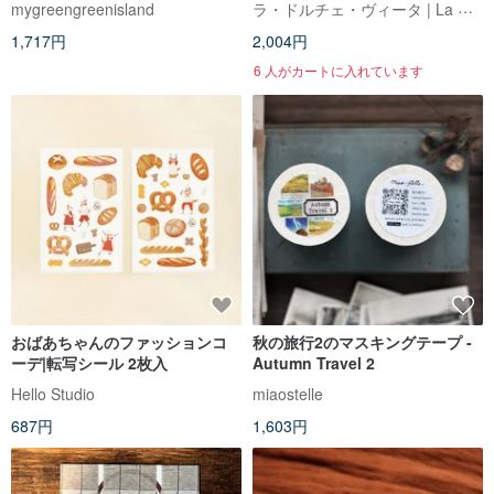
ラ・ドルチェ・ヴィータ | La Dolce Vita
mygreengreenisland
1,717円
2,004円
6 人がカートに入れています
おばあちゃんのファッションコ
秋の旅行2のマスキングテープ -
ーデ|転写シール 2枚入
Autumn Travel 2
Hello Studio
miaostelle
687円
1,603円