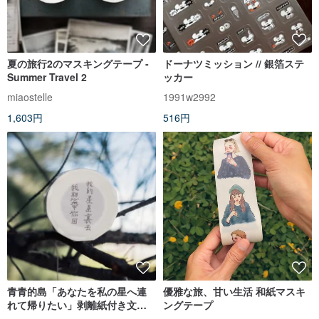
夏の旅行2のマスキングテープ -
ドーナツミッション // 銀箔ステ
Summer Travel 2
ッカー
miaostelle
1991w2992
1,603円
516円
青青的島「あなたを私の星へ連
優雅な旅、甘い生活 和紙マスキ
れて帰りたい」剥離紙付き文字
ングテープ
マスキングテープ