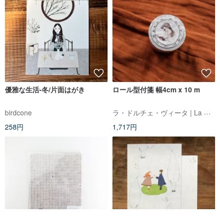
優雅な生活-冬/片面はがき
ロール型付箋 幅4cm x 10 m
ラ・ドルチェ・ヴィータ | La Dolce Vita
birdcone
258円
1,717円