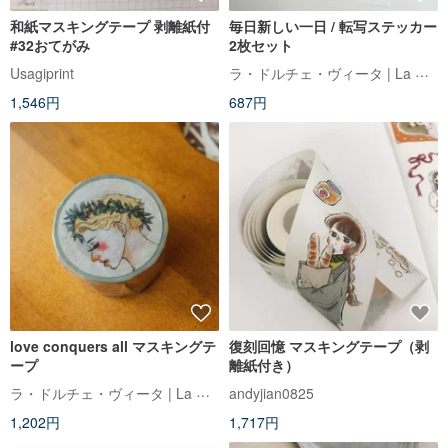
和紙マスキングテープ 剥離紙付
毎日新しい一日 / 転写ステッカー
#32おてがみ
2枚セット
ラ・ドルチェ・ヴィータ | La Dolce Vita
Usagiprint
1,546円
687円
love conquers all マスキングテ
復刻回憶 マスキングテープ（剥
ープ
離紙付き）
ラ・ドルチェ・ヴィータ | La Dolce Vita
andyjian0825
1,202円
1,717円