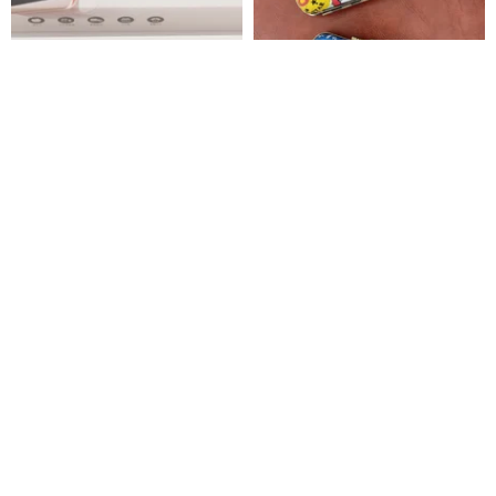
Chu-bakery 2024 創作中秋月
金スタンプ箱/レトロ鉄板/台湾地
餅・アップルケーキ
名
chu-bakery
りんごクローゼット
2,633円
2,233円
Pinkoi限定
20%OFF