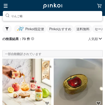
りんご箱
Pinkoi指定便
Pinkoiおすすめ
送料無料
セール
人気順
の検索結果：73 件
一部自動翻訳されています