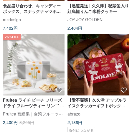
食品盛り合わせ、キャンディー
【迅速発送 | 久久津】秘蔵缶入り
ボックス、スナックナッツボッ
紅烏龍りんご米粉クッキー
クス、新年祭盛り合わせ
mzdesign
JOY JOY GOLDEN
7,402円
2,404円
26%OFF
Fruitea ライチ ピーチ フリーズ
【愛不囉嗦】久久津 アップルラ
ドライ フルーツティー リンゴ キ
イスクラッカーギフトボックス
ンカン 10包入
（手提げ袋付き）
Fruitea 馥緹果｜台湾フルーツティー
abrazo
2,400円
3,205円
2,186円
寄付につながる