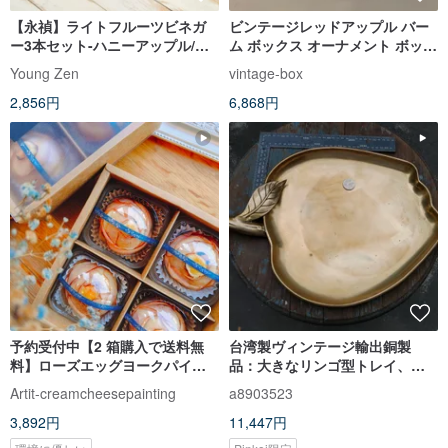
【永禎】ライトフルーツビネガ
ビンテージレッドアップル バー
ー3本セット-ハニーアップル/グ
ム ボックス オーナメント ボック
ァバレモン/ライチザクロ150ml
ス
Young Zen
vintage-box
2,856円
6,868円
予約受付中【2 箱購入で送料無
台湾製ヴィンテージ輸出銅製
料】ローズエッグヨークパイ（4
品：大きなリンゴ型トレイ、小
個入りギフトボックス）
物入れ、フルーツ・名刺・鍵・
Artit-creamcheesepainting
a8903523
お菓子置きに
3,892円
11,447円