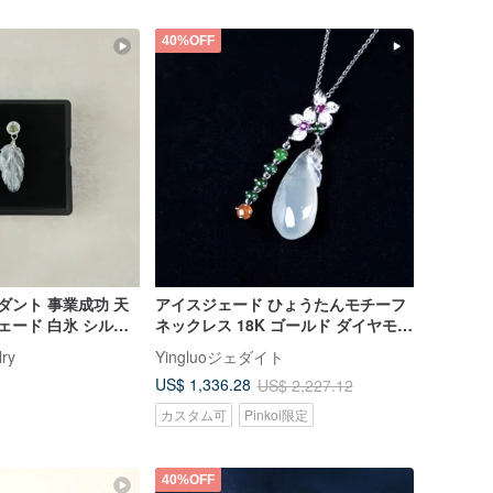
40%OFF
ダント 事業成功 天
アイスジェード ひょうたんモチーフ
ジェード 白氷 シルバ
ネックレス 18K ゴールド ダイヤモン
ルドメッキ CZ ダ
ド | 天然ミャンマー産ジェイダイト
lry
Yingluoジェダイト
（A 貨） | ギフト
US$ 1,336.28
US$ 2,227.12
カスタム可
Pinkoi限定
40%OFF