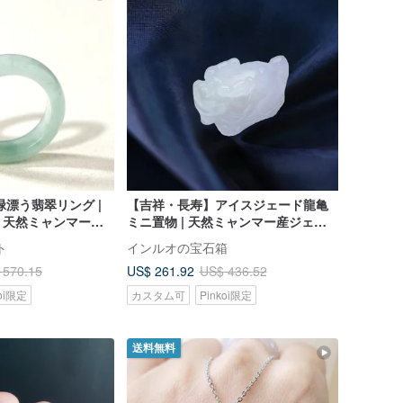
緑漂う翡翠リング |
【吉祥・長寿】アイスジェード龍亀
| 天然ミャンマー産
ミニ置物 | 天然ミャンマー産ジェダ
ト
イトA貨 | ギフト
ト
インルオの宝石箱
US$ 261.92
 570.15
US$ 436.52
koi限定
カスタム可
Pinkoi限定
送料無料