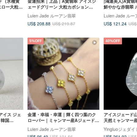
ド（氷種黄
金運招来｜上品｜A貨翡翠 アイスジ
|鴻運美人|A貨翡
エロー大粒ル
ェードグリーン 大粒カボション
鮮やかな赤翡翠 ル
ッキ レース
9mm 純銀18Kメッキ 小粒ダイヤ風装
製18Kメッキ ク
Luien Jade ルーアン翡翠
Luien Jade 
飾リング
レスレット
US$ 208.88
US$ 121.24
US$ 219.87
US$
5%OFF
40%OFF
 アイス ジェ
金運・幸福・幸運｜輝く四つ葉のク
アイスジェード山
 韓国
ローバー｜ミャンマー産Aジェード純
天然ミャンマー
アンチ ヴィラ
銀製ブレスレット
翠）A貨 | ギフト
Luien Jade ルーアン翡翠
Yingluoジェダイ
US$ 96.49
US$ 261.92
US$ 101.56
US$