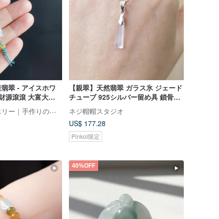
翡翠 - アイスホワ
【親翠】天然翡翠 ガラス氷 ジェード
 財源滾滾 大富大貴
チューブ 925シルバー留め具 鎖骨ネ
フト
ックレス
楽｜ライトジュエリー｜手作りのエネルギー
ネジ帽帽スタジオ
US$ 177.28
Pinkoi限定
40%OFF