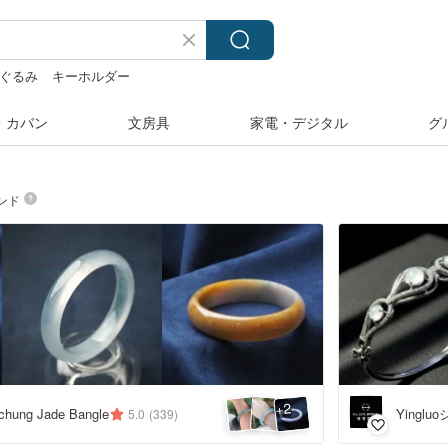
いぐるみ
キーホルダー
ラベラーシール
カメラ
・カバン
文房具
家電・デジタル
グ
ンド
2
+
Yingl
hung Jade Bangle
5.0
(339)