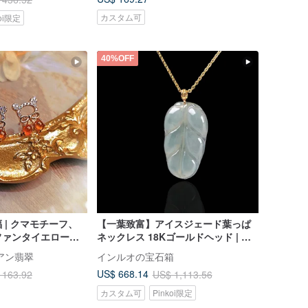
カスタム可
koi限定
40%OFF
 | クマモチーフ、
【一葉致富】アイスジェード葉っぱ
ファンタイエロー翡
ネックレス 18Kゴールドヘッド | 天
ド | ミャンマー産A
然ミャンマー産A貨ジェダイト | ギフ
ルーアン翡翠
インルオの宝石箱
アス
ト
US$ 668.14
 163.92
US$ 1,113.56
カスタム可
Pinkoi限定