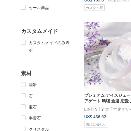
セール商品
カスタム可
カスタムメイド
カスタムメイドのみ表
示
素材
翡翠
プレミアム アイスジェー
石
アゲート 瑪瑙 金運 恋愛
ングル 20.5cm、22cm 
宝石
US$ 436.52
半貴石
環境に優しい
クリスタル