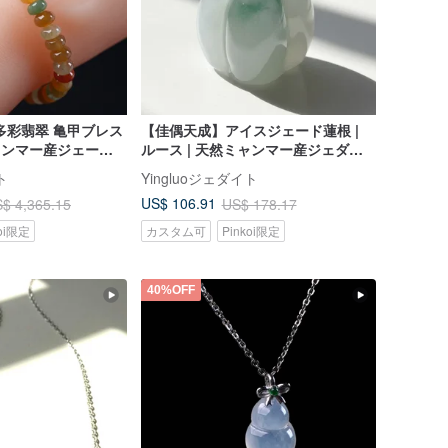
多彩翡翠 亀甲ブレス
【佳偶天成】アイスジェード蓮根 |
ミャンマー産ジェード
ルース | 天然ミャンマー産ジェダイ
 ギフト
ト翡翠 A 貨 | ギフト
ト
Yingluoジェダイト
US$ 106.91
$ 4,365.15
US$ 178.17
koi限定
カスタム可
Pinkoi限定
40%OFF