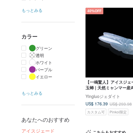
もっとみる
40%OFF
カラー
グリーン
透明
ホワイト
パープル
イエロー
【一鳴驚人】アイスジェ
玉蝉 | 天然ミャンマー産A
もっとみる
フト
Yingluoジェダイト
US$ 176.39
US$ 293.98
カスタム可
Pinkoi限定
あなたへのおすすめ
アイスジェード
こちらもおすすめ