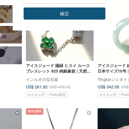
確定
卡
アイスジェード 陽緑 ヒスイ ルース
アイスジェード 
ブレスレット 925 純銀象嵌 | 天然翡
日本サイズ10号 
翠 A 貨 | ギフト
翡翠 A貨 | ギフ
インルオの宝石箱
Yingluoジェダイ
US$ 261.92
US$ 342.09
US$ 436.52
US$
カスタム可
Pinkoi限定
カスタム可
Pin
40%OFF