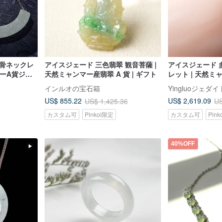
鎖骨ネックレ
アイスジェード 三色翡翠 観音菩薩 |
アイスジェード 
ンマーA貨ジェ
天然ミャンマー産翡翠 A 貨 | ギフト
レット | 天然
（翡翠 A 貨） |
インルオの宝石箱
Yingluoジェダイ
US$ 855.22
US$ 2,619.09
US$ 1,425.36
US
カスタム可
Pinkoi限定
カスタム可
Pin
40%OFF