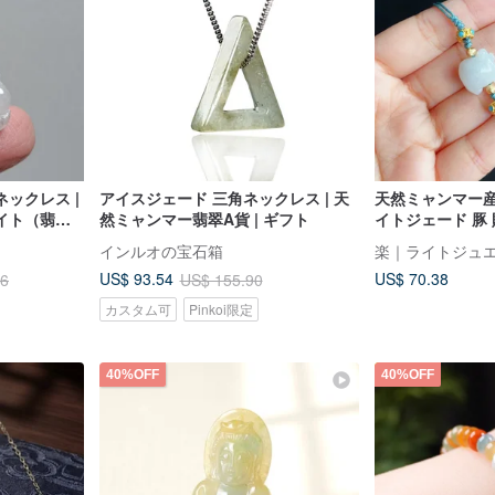
ックレス |
アイスジェード 三角ネックレス | 天
天然ミャンマー産
イト（翡翠A
然ミャンマー翡翠A貨 | ギフト
イトジェード 豚
ブレスレット ギ
インルオの宝石箱
US$ 70.38
US$ 93.54
56
US$ 155.90
カスタム可
Pinkoi限定
40%OFF
40%OFF