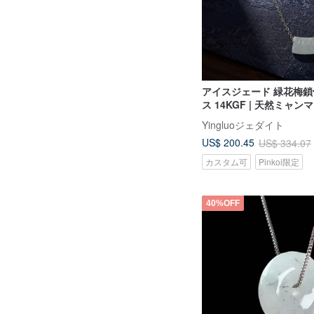
アイスジェード 緑花梅
ス 14KGF | 天然ミャ
ード | ギフト
Yingluoジェダイト
US$ 200.45
US$ 334.07
カスタム可
Pinkoi限定
40%OFF