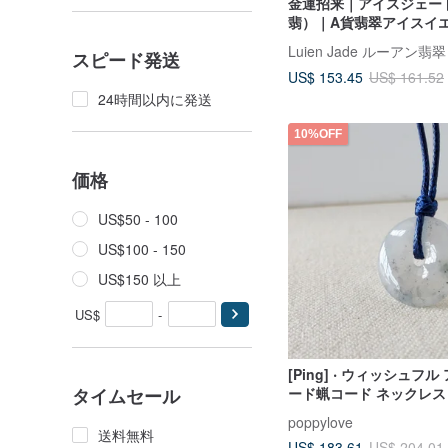
金運招来｜アイスジェー
翡）｜A貨翡翠アイスイ
ース 9.2mm 純銀18Kメ
Luien Jade ルーアン翡翠
スピード発送
幅広リング
US$ 153.45
US$ 161.52
24時間以内に発送
10%OFF
価格
US$50 - 100
US$100 - 150
US$150 以上
US$
-
[Ping] ‧ ウィッシュフル
ード蝋コード ネックレス
タイムセール
*BGF6*ラッキー、悪、
poppylove
ン
送料無料
US$ 183.61
US$ 204.01