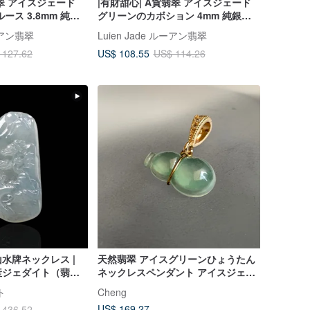
翠 アイスジェード
|有財甜心| A貨翡翠 アイスジェード
ース 3.8mm 純銀
グリーンのカボション 4mm 純銀
ローバーモチーフ ブ
18KGP ハート型ネックレス
ルーアン翡翠
Luien Jade ルーアン翡翠
US$ 108.55
 127.62
US$ 114.26
水牌ネックレス |
天然翡翠 アイスグリーンひょうたん
産ジェダイト（翡
ネックレスペンダント アイスジェー
ド
ト
Cheng
US$ 169.27
 436.52