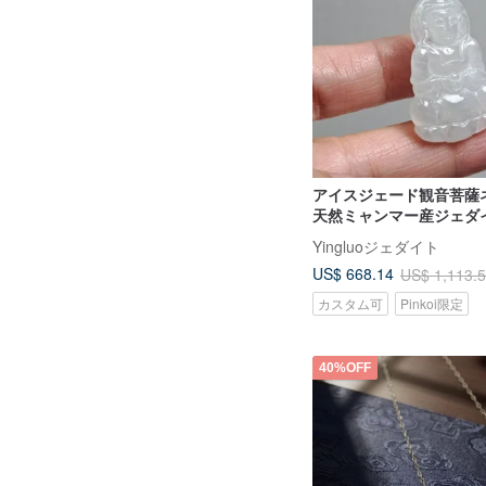
アイスジェード観音菩薩ネ
天然ミャンマー産ジェダ
貨） | ギフト
Yingluoジェダイト
US$ 668.14
US$ 1,113.
カスタム可
Pinkoi限定
40%OFF