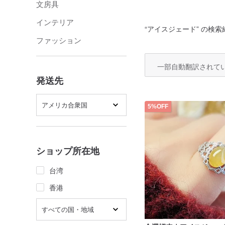
文房具
インテリア
“
アイスジェード
” の検索
ファッション
一部自動翻訳されて
発送先
アメリカ合衆国
5%OFF
ショップ所在地
台湾
香港
すべての国・地域