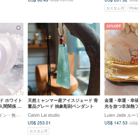
カスタム可
Pin
10%OFF
ド ホワイト
天然ミャンマー産アイスジェード 骨
金運・幸運・幸福
 人間関係 バ
董品グレード 抽象彫刻ペンダント
光を放つ非加熱
ギフト
翠、アイスジェー
LINFINITY 大千世界デザイン・無限創造
Calvin Lai studio
Luien Jade 
貨翡翠、純銀ピ
US$ 253.01
US$ 147.53
US$
カスタム可