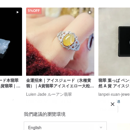
5%OFF
ード本翡翠
金運招来｜アイスジェード（氷種黄
翡翠 葉っぱ ペン
貨翡翠 | ギ
翡）｜A貨翡翠アイスイエロー大粒ル
然 A 貨 アイス
ース 9.2mm 純銀18Kメッキ レース
ーK ホワイトゴー
Luien Jade ルーアン翡翠
lanpei-xuan-jewe
幅広リング
イヤ
US$ 119.38
US$ 153.45
US$ 161.52
Pinkoi限定
我們建議的瀏覽環境
40%OFF
40%OFF