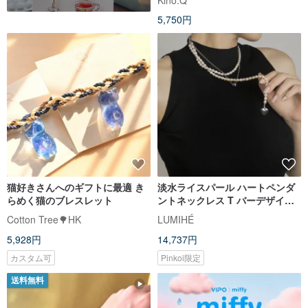
5,750円
猫好きさんへのギフトに最適 き
淡水ライスパール ハートペンダ
らめく猫のブレスレット
ントネックレス T バーデザイン
ハンドメイドパールアクセサリ
Cotton Tree🌳HK
LUMIHÉ
ー
5,928円
14,737円
カスタム可
Pinkoi限定
送料無料