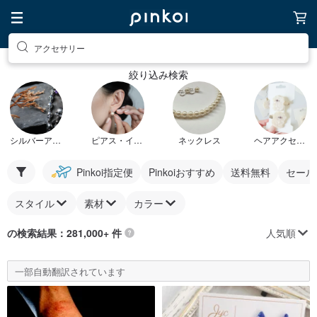
アクセサリー
絞り込み検索
シルバーアクセサリー
ピアス・イヤリング
ネックレス
ヘアアクセサリー
Pinkoi指定便
Pinkoiおすすめ
送料無料
セール
スタイル
素材
カラー
人気順
の検索結果：281,000+ 件
一部自動翻訳されています