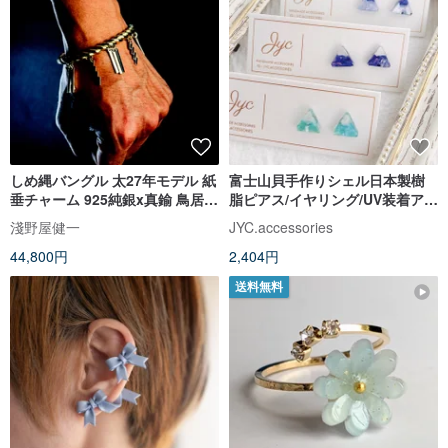
しめ縄バングル 太27年モデル 紙
富士山貝手作りシェル日本製樹
垂チャーム 925純銀x真鍮 鳥居型
脂ピアス/イヤリング/UV装着アク
展示台付き お守り 日本神話 ハン
セサリー
淺野屋健一
JYC.accessories
ドメイド 日本製
44,800円
2,404円
送料無料