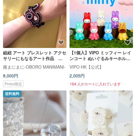
組紐 アート ブレスレット アクセ
【1個入】VIPO ミッフィー レイ
サリーにもなるアート作品 ボ
ンコート ぬいぐるみキーホルダ
タン掛け 日本伝統組紐使用 / ナ
ー | ブラインドボックス(全7種)
朧まにまに-OBORO MANIMANI-
VIPO HK【公式】
イロン ポリエステル / ハンドメ
8,000円
2,005円
イド一点物
Pinkoi限定
164 人がカートに入れています
送料無料