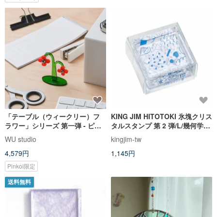
「テーブル（ウィークリー）フ
KING JIM HITOTOKI 氷塊クリス
ラワー」シリーズ 第一弾 - ピア
タルスタンプ 第 2 弾/L/幾何学パ
ス
ーツ/東出桂奈デザイン
WU studio
kingjim-tw
4,579円
1,145円
Pinkoi限定
送料無料