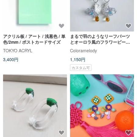
アクリル板 / アート / 浅葱色 / 単
まるで羽のようなリーフパーツ
色/2mm / ポストカードサイズ
とオーロラ風のフラワービーズ
が揺れるシャープなお洒落ピア
TOKYO ACRYL
Coloramelody
ス ユニーク ギフト アレルギー対
3,400円
1,150円
応ピアスまたはイヤリングに変
更可能
カスタム可