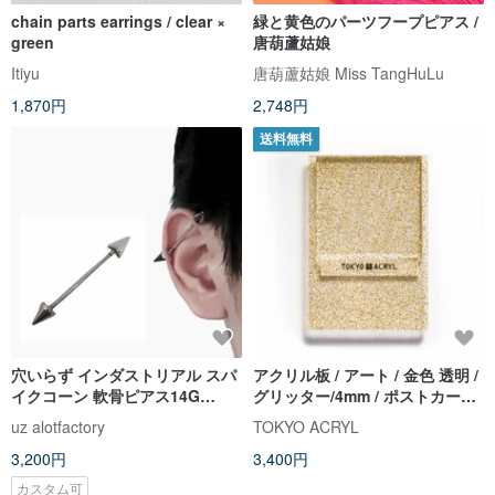
chain parts earrings / clear ×
緑と黄色のパーツフープピアス /
green
唐葫蘆姑娘
Itiyu
唐葫蘆姑娘 Miss TangHuLu
1,870円
2,748円
送料無料
穴いらず インダストリアル スパ
アクリル板 / アート / 金色 透明 /
イクコーン 軟骨ピアス14G
グリッター/4mm / ポストカード
20mm-40mm 調整パーツ付 フェ
サイズ
uz alotfactory
TOKYO ACRYL
イクピアス
3,200円
3,400円
カスタム可