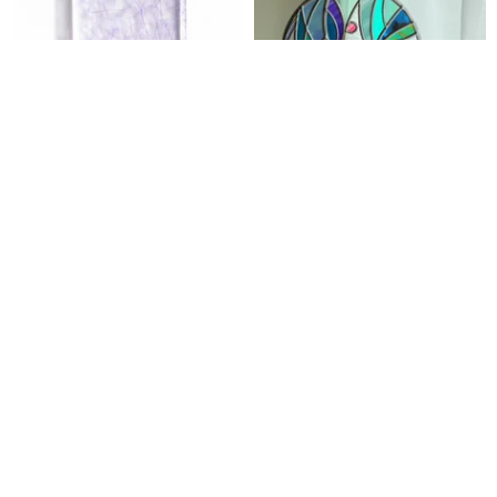
アクリル板 / アート / 薄紫色 和
オーナメント 琉球の命薬
紙 透明 / テキスタイル/3mm /
ポストカードサイズ
RayColors | グラスアート・ウインドウアート工房
TOKYO ACRYL
3,400円
5,500円
カスタム可
送料無料
送料無料