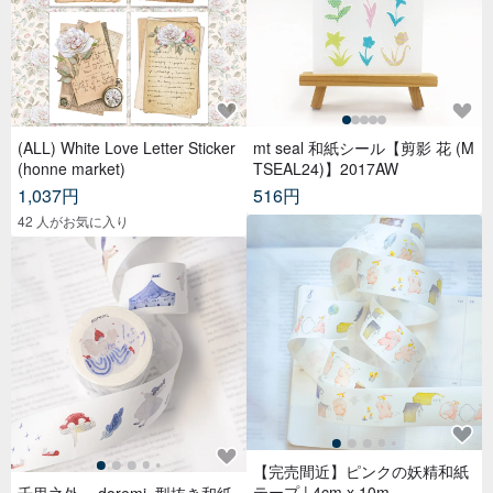
(ALL) White Love Letter Sticker
mt seal 和紙シール【剪影 花 (M
(honne market)
TSEAL24)】2017AW
1,037円
516円
42 人がお気に入り
【完売間近】ピンクの妖精和紙
テープ | 4cm x 10m
千里之外 - .doremi. 型抜き和紙