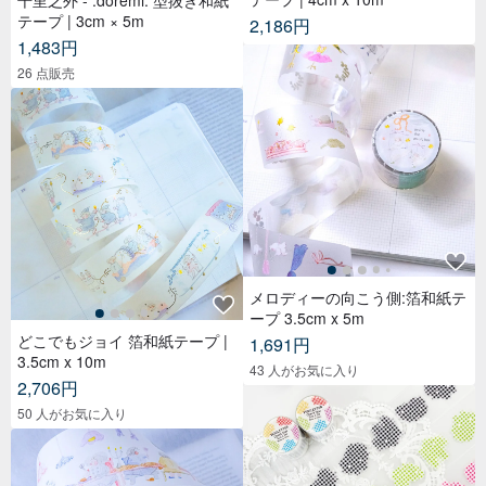
テープ | 3cm × 5m
2,186円
1,483円
26 点販売
メロディーの向こう側:箔和紙テ
ープ 3.5cm x 5m
どこでもジョイ 箔和紙テープ |
1,691円
3.5cm x 10m
43 人がお気に入り
2,706円
50 人がお気に入り