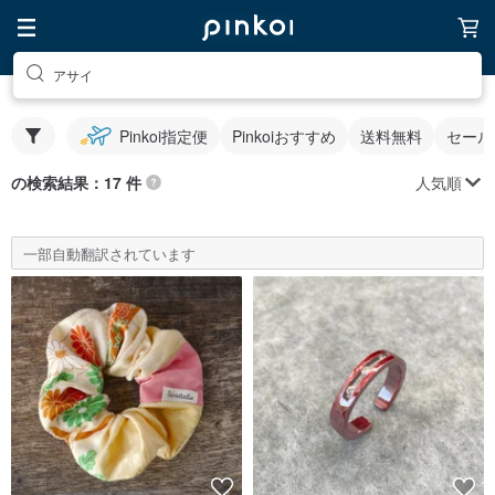
アサイ
Pinkoi指定便
Pinkoiおすすめ
送料無料
セール
人気順
の検索結果：17 件
一部自動翻訳されています