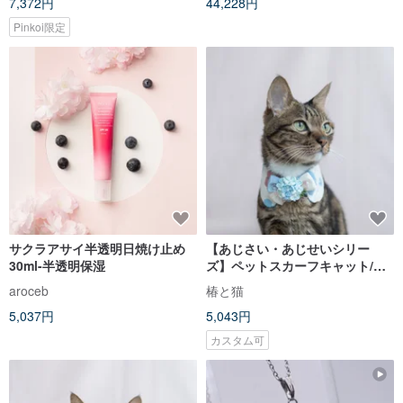
7,372円
44,228円
Pinkoi限定
サクラアサイ半透明日焼け止め
【あじさい・あじせいシリー
30ml-半透明保湿
ズ】ペットスカーフキャット/ド
ッグフラワーフローラルクロス
aroceb
椿と猫
フラワーブルー
5,037円
5,043円
カスタム可