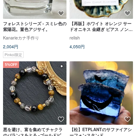
フォレストシリーズ - スミレ色の
【再販】ホワイト オレンジ サー
紫陽花。菫色アジサイ。
ドオニキス 金継ぎ ピアス ノンホ
ールピアス イヤリング 小ぶり 小
Kanarieカナ手作り
relish
さい シンプル 橙 ゴールド 金 白
2,004円
4,050円
オフィス ギフト
Pinkoi限定
5%OFF
悪を避け、富を集めてチャクラ
【松】ETPLANTのサファイアシ
のバランスをとる -ゴールドピー
ーフォンスタンド