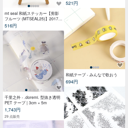
521円
mt seal 和紙ステッカー【剪影
フルーツ (MTSEAL25)】2017A
W
516円
和紙テープ - みんなで歌おう
694円
千里之外 - .doremi. 型抜き透明
PET テープ | 3cm × 5m
1,743円
29 点販売