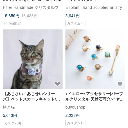
ター xホワイトアサイ x フレイ
Fitter Handmade クリスタルブレスレット・天然石専門店
ETplant . hand-sculpted artistry
ム石xブラックアゲート 6 文字の
15,659円
16,483円
5,641円
マントライエローブレスレット
Pinkoi限定
カスタム可
【あじさい・あじせいシリー
<イエロー>アクセサリー|パープ
ズ】ペットスカーフキャット/ド
ルクリスタル|天然石耳介/イヤリ
ッグフラワーフローラルクロス
ング
椿と猫
buyoushop
フラワーパープル
5,043円
2,233円
カスタム可
カスタム可