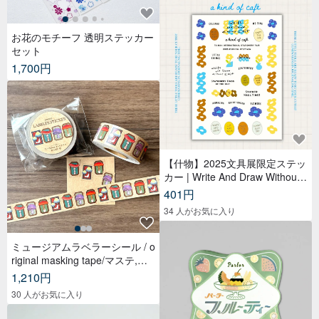
お花のモチーフ 透明ステッカー
セット
1,700円
【什物】2025文具展限定ステッ
カー | Write And Draw Without
Limited
401円
34 人がお気に入り
ミュージアムラベラーシール / o
riginal masking tape/マステ,美
纹纸胶带,文具,ステーショナリ
1,210円
ー,紙もの,紙膠帶,贴纸
30 人がお気に入り