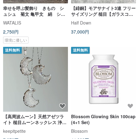
幸せを呼ぶ髪飾り きもの シ
【緋銅】モアサナイト3連 フリー
ュシュ 菊文 亀甲文 絹 シル
サイズリング 槌目【ガラスコー
ク
ト仕様】
WATALIS
Half Down
2,750円
37,000円
環境に優しい
送料無料
送料無料
【高周波ムーン】天然アゼツラ
Blossom Glowing Skin 100cap
イト 槌目ムーンネックレス 浄化
(4+1 Set)
と覚醒
keepitpetite
Blossom