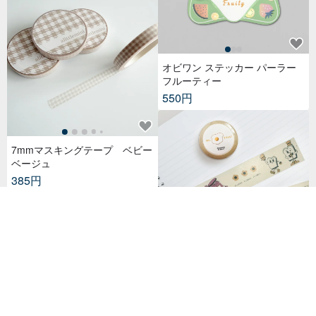
オビワン ステッカー パーラー
フルーティー
550円
7mmマスキングテープ ベビー
ベージュ
385円
MR.TOAST丨マスキングテープ
/ 手帳デコレーション 日本製和
紙 幅3cm – ブレックファストフ
716円
レンズ