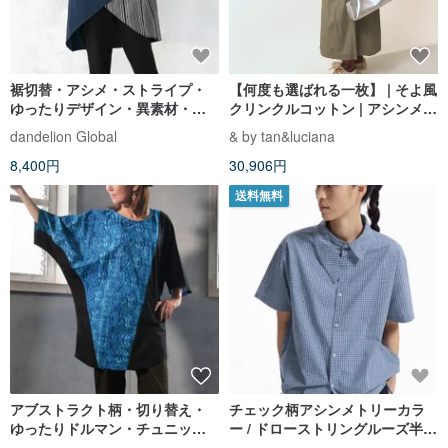
裾切替・アシメ・ストライプ・
【何度も選ばれる一枚】 | そよ風
ゆったりデザイン・異素材・チ
クリンクルコットン | アシンメト
ュニック・ネイビー・d-tp530
リープリーツカーディガン
dandelion Global
& by tan&luciana
8,400円
30,906円
送料無料
アブストラクト柄・切り替え・
チェック柄アシンメトリーカラ
ゆったりドルマン・チュニッ
ー / ドローストリングルーズ半袖
ク・トップス・カットソー・ア
シャツ