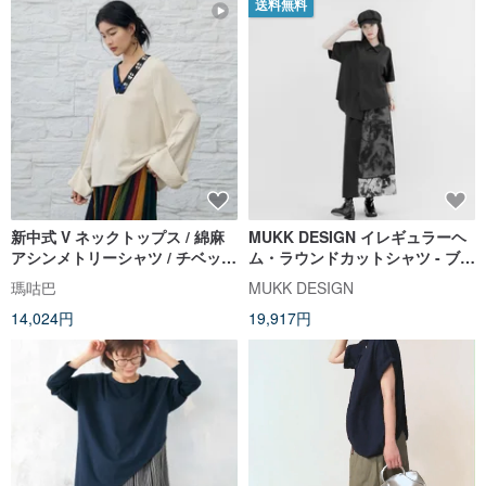
送料無料
新中式 V ネックトップス / 綿麻
MUKK DESIGN イレギュラーヘ
アシンメトリーシャツ / チベット
ム・ラウンドカットシャツ - ブラ
絨毯柄ブラウス
ック
瑪咕巴
MUKK DESIGN
14,024円
19,917円