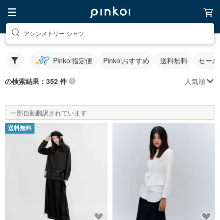
アシンメトリー シャツ
Pinkoi指定便
Pinkoiおすすめ
送料無料
セール
人気順
の検索結果：352 件
一部自動翻訳されています
送料無料