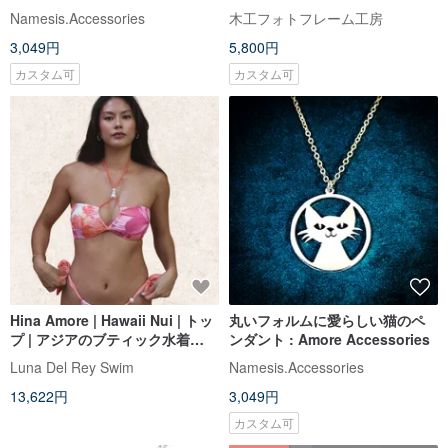
ム】写真セット可 遠く離れても
Namesis.Accessories
木工フォトフレーム工房
繋がる記憶 オールウッドモデル
3,049円
5,800円
カスタム可
カスタム可
Hina Amore | Hawaii Nui | トッ
丸いフォルムに愛らしい猫のペ
プ | アジアのブティック水着
ンダント : Amore Accessories
Luna Del Rey
Luna Del Rey Swim
Namesis.Accessories
13,622円
3,049円
カスタム可