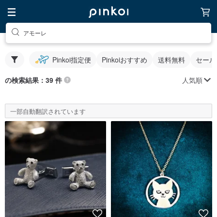
アモーレ
Pinkoi指定便
Pinkoiおすすめ
送料無料
セール
人気順
の検索結果：39 件
一部自動翻訳されています