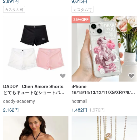
2,891円
9,615円
カスタム可
カスタム可
25%OFF
DADDY | Cheri Amore Shorts
iPhone
とてもキュートなショートパン
16/15/14/13/12/11/XS/XR/7/8/SE
ツ
2/SE3 アモーレ透明電話ケース
daddy-academy
hottmall
2,162円
1,482円
1,976円