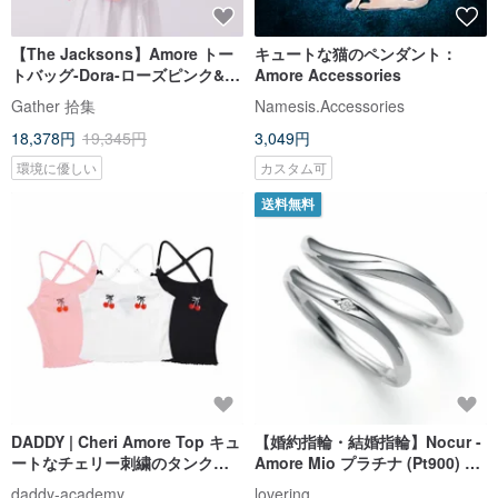
【The Jacksons】Amore トー
キュートな猫のペンダント：
トバッグ-Dora-ローズピンク&ピ
Amore Accessories
ーチオレンジ
Gather 拾集
Namesis.Accessories
18,378円
19,345円
3,049円
環境に優しい
カスタム可
送料無料
DADDY | Cheri Amore Top キュ
【婚約指輪・結婚指輪】Nocur -
ートなチェリー刺繍のタンクト
Amore Mio プラチナ (Pt900) 結
ップ
婚指輪
daddy-academy
lovering