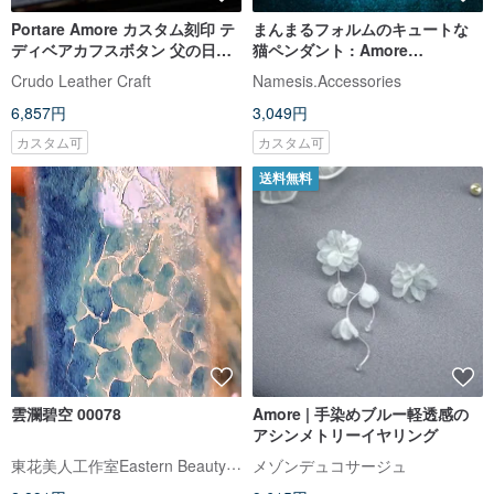
Portare Amore カスタム刻印 テ
まんまるフォルムのキュートな
ディベアカフスボタン 父の日ギ
猫ペンダント : Amore
フト
Accessories
Crudo Leather Craft
Namesis.Accessories
6,857円
3,049円
カスタム可
カスタム可
送料無料
雲瀾碧空 00078
Amore | 手染めブルー軽透感の
アシンメトリーイヤリング
東花美人工作室Eastern Beauty Girl Studio
メゾンデュコサージュ