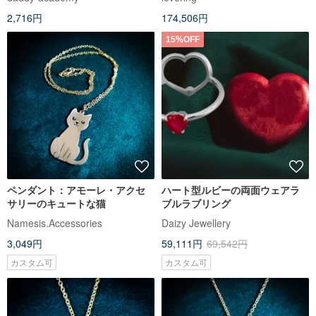
2,716円
174,506円
15%OFF
ペンダント：アモーレ・アクセ
ハート型ルビーの両面ウェアラ
サリーのキュートな猫
ブルラブリング
Namesis.Accessories
Daizy Jewellery
3,049円
59,111円
69,542円
カスタム可
カスタム可