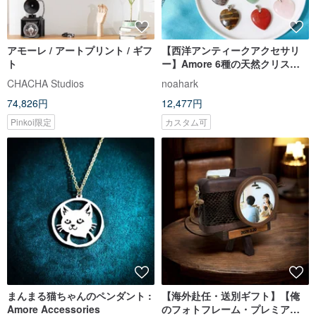
アモーレ / アートプリント / ギフ
【西洋アンティークアクセサリ
ト
ー】Amore 6種の天然クリスタ
ルジュエリーボックス ハート型
CHACHA Studios
noahark
アベンチュリン 手彫りネックレ
74,826円
12,477円
ス
Pinkoi限定
カスタム可
まんまる猫ちゃんのペンダント :
【海外赴任・送別ギフト】【俺
Amore Accessories
のフォトフレーム・プレミア