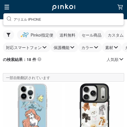
アリエル IPHONE
Pinkoi指定便
送料無料
セール商品
カスタム
対応スマートフォン
保護機能
カラー
素材
人気順
の検索結果：18 件
一部自動翻訳されています