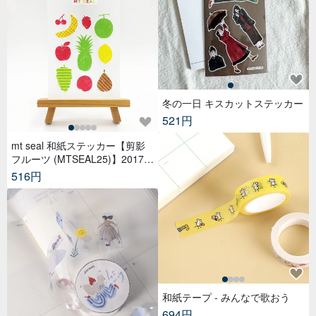
冬の一日 キスカットステッカー
521円
mt seal 和紙ステッカー【剪影
フルーツ (MTSEAL25)】2017A
W
516円
和紙テープ - みんなで歌おう
694円