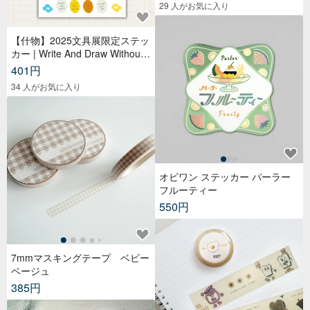
29 人がお気に入り
【什物】2025文具展限定ステッ
カー | Write And Draw Without
Limited
401円
34 人がお気に入り
オビワン ステッカー パーラー
フルーティー
550円
7mmマスキングテープ ベビー
ベージュ
385円