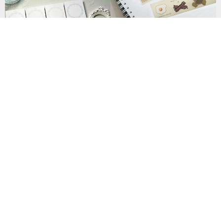
MR.TOAST丨マスキングテープ
/ 手帳デコレーション 日本製和
紙 幅3cm – ブレックファストフ
716円
レンズ
ラブリードイリーメモ帳
226円
5★レビュー：12 件
青いステッカー
911円