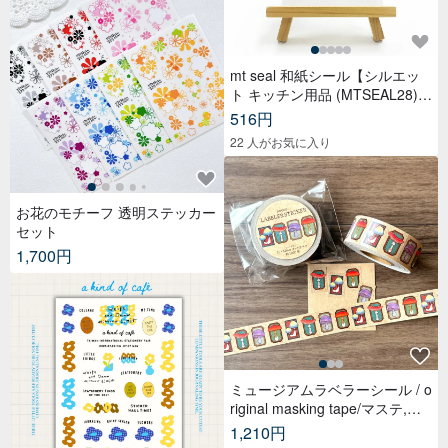
mt seal 和紙シール【シルエッ
ト キッチン用品 (MTSEAL28)】
2017AW
516円
22 人がお気に入り
お花のモチーフ 透明ステッカー
セット
1,700円
ミュージアムラベラーシール / o
riginal masking tape/マステ,美
纹纸胶带,文具,ステーショナリ
1,210円
ー,紙もの,紙膠帶,贴纸