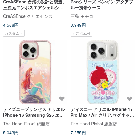
CreASEnse 台湾の設計と製造、
Zooシリーズ ペンギン アクアブ
三次元エンボスエアシェルシェ
ルー携帯ケース
ル飛散防止シェル携帯電話のシ
CreASEnse クリエセンス
三島 モモコ
ェル - すべてのモデルのすべての
4,568円
3,949円
ブランドをサポート
カスタム可
カスタム可
ディズニープリンセス アリエル
ディズニー アリエル iPhone 17
iPhone 16 Samsung S25 エア
Pro Max / Air クリア/マグネット
クッション 落下防止 標準ミラー
着脱式スマホケース
The Hood Pinkoi 旗艦店
The Hood Pinkoi 旗艦店
電話ケース
5,043円
7,255円