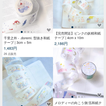
【完売間近】ピンクの妖精和紙
テープ | 4cm x 10m
千里之外 - .doremi. 型抜き和紙
テープ | 3cm × 5m
2,186円
1,483円
26 点販売
メロディーの向こう側:箔和紙テ