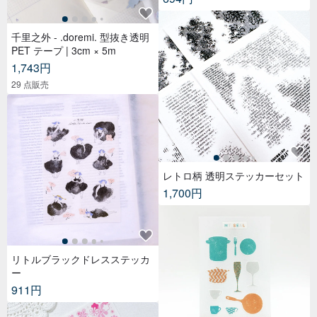
千里之外 - .doremi. 型抜き透明
PET テープ | 3cm × 5m
1,743円
29 点販売
レトロ柄 透明ステッカーセット
1,700円
リトルブラックドレスステッカ
ー
911円