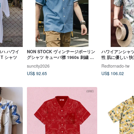
ロハ ハワイ
NON STOCK ヴィンテージボーリン
ハワイアンシャツ
T シャツ
グシャツ キューバ襟 1960s 刺繍 プ
性 肌に優しい 快
レミアムブレンド シャツ
アロハシャツ
suncity2026
Redtornado-tw
US$ 92.65
US$ 106.02