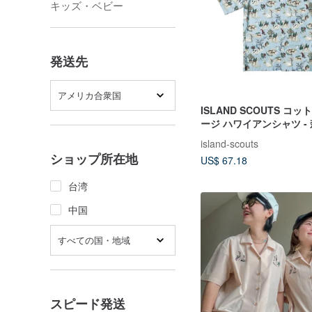
キッズ・ベビー
発送先
アメリカ合衆国
ISLAND SCOUTS コ
ージ ハワイアンシャツ -
リント
island-scouts
ショップ所在地
US$ 67.18
台湾
中国
すべての国・地域
スピード発送