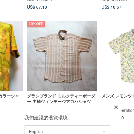
US$ 67.18
US$ 18.57
10%OFF
カラーシャ
グランブランド ミルクティーボーダ
メンズ レモンツ
ー 半袖ヴィンテージアロハシャツ
yesterdaynicethings
modern-liberatio
我們建議的瀏覽環境
US$ 131.40
US$ 20.01
US$ 22.23
環境に優しい