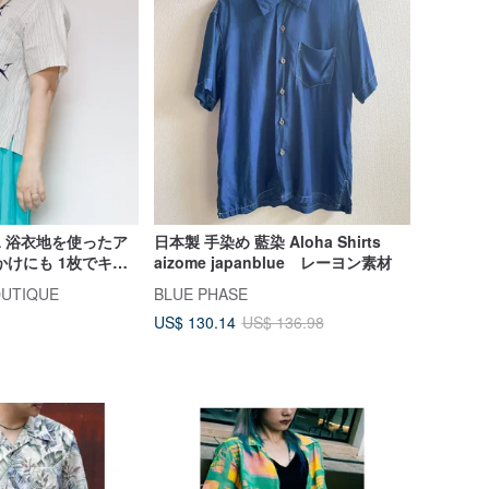
HA 浴衣地を使ったア
日本製 手染め 藍染 Aloha Shirts
かけにも 1枚でキマ
aizome japanblue レーヨン素材
ン
OUTIQUE
BLUE PHASE
US$ 130.14
US$ 136.98