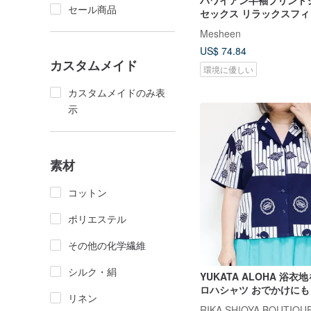
ハワイアン半袖プリント
セール商品
セックス リラックスフィ
トスタイル ビーチシャツ
Mesheen
US$ 74.84
カスタムメイド
環境に優しい
カスタムメイドのみ表
示
素材
コットン
ポリエステル
その他の化学繊維
シルク・絹
YUKATA ALOHA 浴
ロハシャツ おでかけにも
リネン
る個性派デザイン
RIKA SHIOYA BOUTIQU