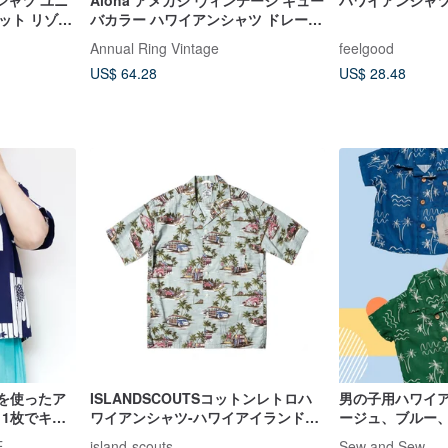
シャツ ユニ
Aloha アメカジ ヴィンテージ キュー
ハワイアンシャ
ット リゾー
バカラー ハワイアンシャツ ドレープ
テンセル ココナッツボタン ジェンダ
Annual Ring Vintage
feelgood
ーレスコーデ
US$ 64.28
US$ 28.48
衣地を使ったア
ISLANDSCOUTSコットンレトロハ
男の子用ハワイアン
 1枚でキマ
ワイアンシャツ-ハワイアイランドプ
ージュ、ブルー
リント
ッツツリープリ
E
island-scouts
Sew and Sew