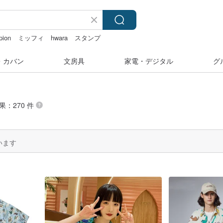
pion
ミッフィ
hwara
スタンプ
・カバン
文房具
家電・デジタル
グ
果：270 件
います