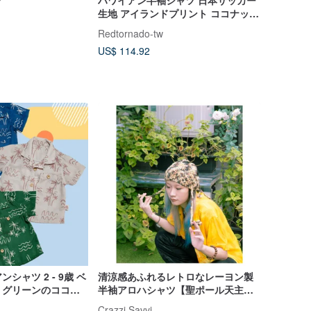
ツ
ハワイアン半袖シャツ 日本サッカー
生地 アイランドプリント ココナッツ
シェルボタン 三色 アロハシャツ
Redtornado-tw
US$ 114.92
シャツ 2 - 9歳 ベ
清涼感あふれるレトロなレーヨン製
、グリーンのココナ
半袖アロハシャツ【聖ポール天主堂
ント
跡】
Crazzi Savvi