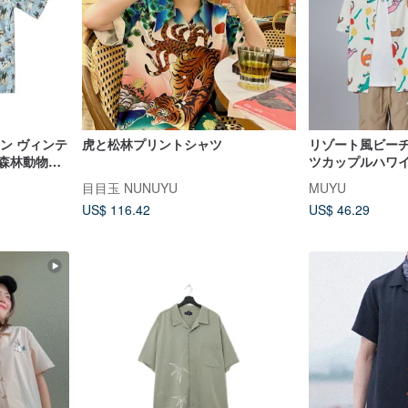
ットン ヴィンテ
虎と松林プリントシャツ
リゾート風ビー
 森林動物プ
ツカップルハワ
プス
目目玉 NUNUYU
MUYU
US$ 116.42
US$ 46.29