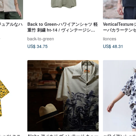
t カジュアルなハ
Back to Green-ハワイアンシャツ 軽
VerticalTex
重竹 刺繍 ht-14 / ヴィンテージシャ
ーバカラーテン
ツ
アロハシャツ
ン
back-to-green
iionces
US$ 34.75
US$ 48.31