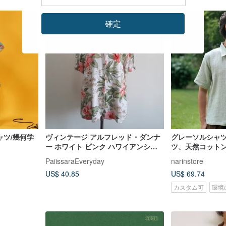
確定
ャツ/幾何学
ヴィンテージ アルフレッド・ダンナ
グレーソルシャツ
ー ホワイト ピンク ハワイアンシャ
ツ、天然コット
ツ ハイビスカスプリント ブラウス L
PaiissaraEveryday
narinstore
サイズ
US$ 40.85
US$ 69.74
カスタム可
環境