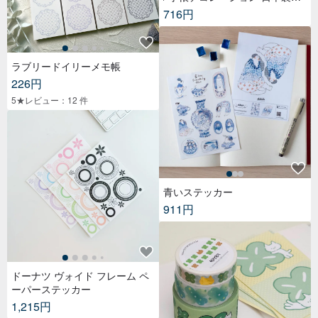
紙 幅3cm – ブレックファストフ
716円
レンズ
ラブリードイリーメモ帳
226円
5★レビュー：12 件
青いステッカー
911円
ドーナツ ヴォイド フレーム ペ
ーパーステッカー
1,215円