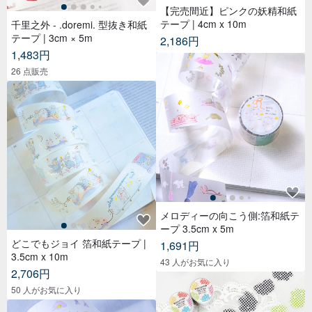
【完売間近】ピンクの妖精和紙
テープ | 4cm x 10m
千里之外 - .doremi. 型抜き和紙
テープ | 3cm × 5m
2,186円
1,483円
26 点販売
メロディーの向こう側:箔和紙テ
ープ 3.5cm x 5m
どこでもジョイ 箔和紙テープ |
1,691円
3.5cm x 10m
43 人がお気に入り
2,706円
50 人がお気に入り