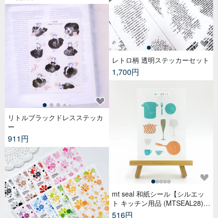
レトロ柄 透明ステッカーセット
1,700円
リトルブラックドレスステッカ
ー
911円
mt seal 和紙シール【シルエッ
ト キッチン用品 (MTSEAL28)】
2017AW
516円