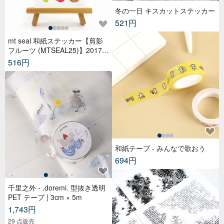
冬の一日 キスカットステッカー
521円
mt seal 和紙ステッカー【剪影
フルーツ (MTSEAL25)】2017A
W
516円
和紙テープ - みんなで歌おう
694円
千里之外 - .doremi. 型抜き透明
PET テープ | 3cm × 5m
1,743円
29 点販売