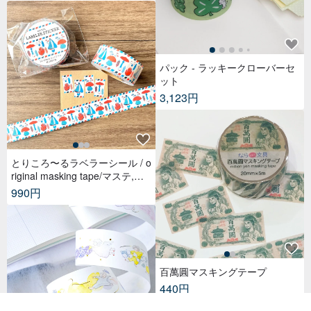
パック - ラッキークローバーセ
ット
3,123円
とりころ〜るラベラーシール / o
riginal masking tape/マステ,美
纹纸胶带,文具,ステーショナリ
990円
ー,紙もの,紙膠帶,贴纸
百萬圓マスキングテープ
440円
26 点販売