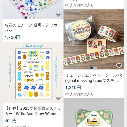
22 人がお気に入り
お花のモチーフ 透明ステッカー
セット
1,700円
ミュージアムラベラーシール / o
riginal masking tape/マステ,美
纹纸胶带,文具,ステーショナリ
1,210円
ー,紙もの,紙膠帶,贴纸
29 人がお気に入り
【什物】2025文具展限定ステッ
カー | Write And Draw Without
Limited
401円
34 人がお気に入り