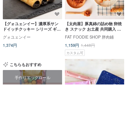
【グォユェンイー】濃厚系サン
【太肉屋】豚真綿の詰め物 卵焼
ドイッチクッキー シリーズ ギフ
き スナック お土産 共同購入 食
トボックス
品
グォユェンイー
FAT FOODIE SHOP 胖肉鋪
1,374円
1,159円
1,448円
カスタム可
こちらもおすすめ
手作りエッグロール
エッグロールクッキー
エッグロールスナック
星空 - 幸福+エッグロール缶（小