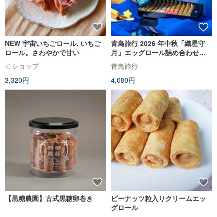
NEW 宇宙いちごロール. いちご
青鳥旅行 2026 年中秋「織星守
ロール。さわやかで甘い
月」エッグロール詰め合わせギ
フトボックス 12 個入り
ㄛショップ
青鳥旅行
3,320円
4,080円
【黒糖農園】古式黒糖卵巻き
ピーナッツ粒入りクリームエッ
グロール