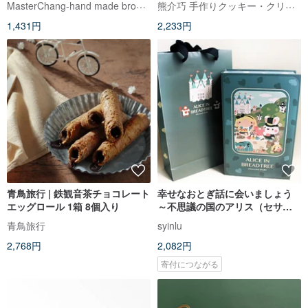
MasterChang-hand made brownsugar
熊介巧 手作りクッキー・クリーム入りエッグロール｜台中土産
1,431円
2,233円
青鳥旅行 | 鉄観音茶チョコレート
幸せなおとぎ話に会いましょう
エッグロール 1箱 8個入り
～不思議の国のアリス（セサミ
／コーヒー）
青鳥旅行
syinlu
2,768円
2,082円
寄付につながる