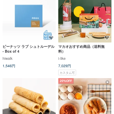
ピーナッツ ラブ シュトルーデル
マカオおすすめ商品（送料無
- Box of 4
料）
hiwalk
i-like
1,546円
7,029円
カスタム可
20%OFF