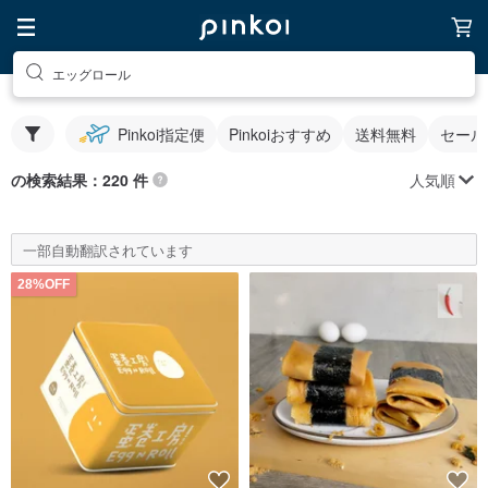
エッグロール
Pinkoi指定便
Pinkoiおすすめ
送料無料
セール
人気順
の検索結果：220 件
一部自動翻訳されています
28%OFF