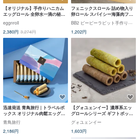
【オリジナル】手作りハニカム
フェニックスロール 詰め物入り
エッグロール 全卵水一滴の秘伝
卵ロール スパイシー海藻肉フロ
レシピ 個別包装 中秋節
ス（スパイシー）
BB2 ビービーラビット手作りクッキー
eggnroll
2,380円
3,274円
1,202円
迅速発送 青鳥旅行 | トラベルボ
【グォユェンイー】濃厚系エッ
ックス オリジナル肉鬆エッグロ
グロールシリーズ ギフトボック
ール 8 個入
ス
青鳥旅行
グォユェンイー
2,186円
1,603円