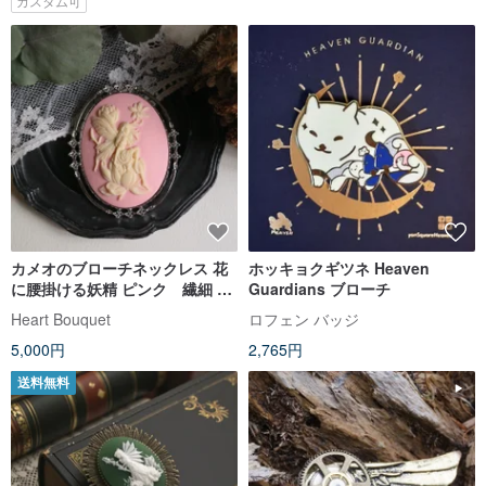
カスタム可
カメオのブローチネックレス 花
ホッキョクギツネ Heaven
に腰掛ける妖精 ピンク 繊細 フ
Guardians ブローチ
ェアリー 妖精画 女性 女の子 少
Heart Bouquet
ロフェン バッジ
女 人物 蝶 ロマンティック ファ
5,000円
2,765円
ンタジー 幻想 クラシカル
送料無料