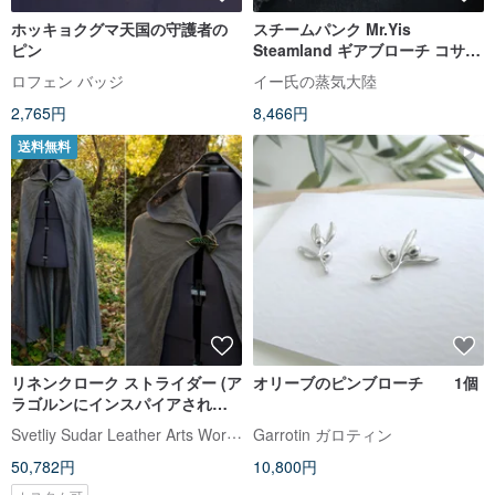
ホッキョクグマ天国の守護者の
スチームパンク Mr.Yis
ピン
Steamland ギアブローチ コサー
ジュアクセサリー
ロフェン バッジ
イー氏の蒸気大陸
2,765円
8,466円
送料無料
リネンクローク ストライダー (ア
オリーブのピンブローチ 1個
ラゴルンにインスパイアされた
LOTR) ロリエン リーフ ブロー
Svetliy Sudar Leather Arts Workshop
Garrotin ガロティン
チあり/なし
50,782円
10,800円