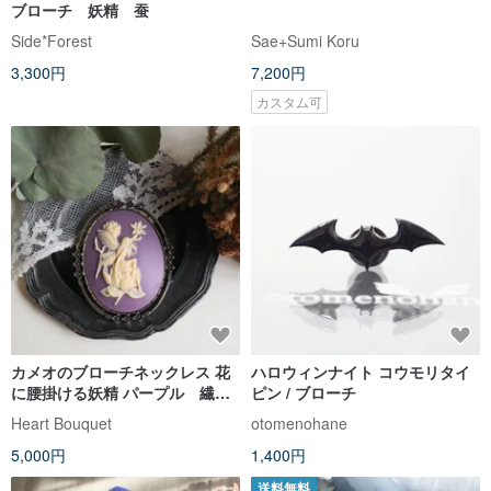
ブローチ 妖精 蚕
Side*Forest
Sae+Sumi Koru
3,300円
7,200円
カスタム可
カメオのブローチネックレス 花
ハロウィンナイト コウモリタイ
に腰掛ける妖精 パープル 繊細
ピン / ブローチ
フェアリー 妖精画 女性 女の子
Heart Bouquet
otomenohane
少女 人物 蝶 ロマンティック フ
5,000円
1,400円
ァンタジー 幻想 クラシカル
送料無料