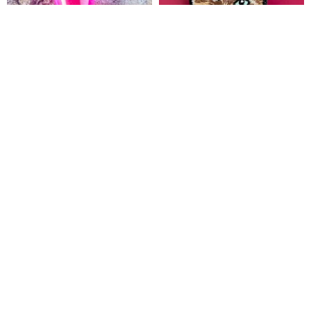
ダークウルフエンペラーファン
おすましさんなネコ・むぎのブ
グペンダント
ローチ
kjartandcrafts
Kitty & 小町 by maltamarie store
3,221円
3,321円
3,000円
Pinkoi限定