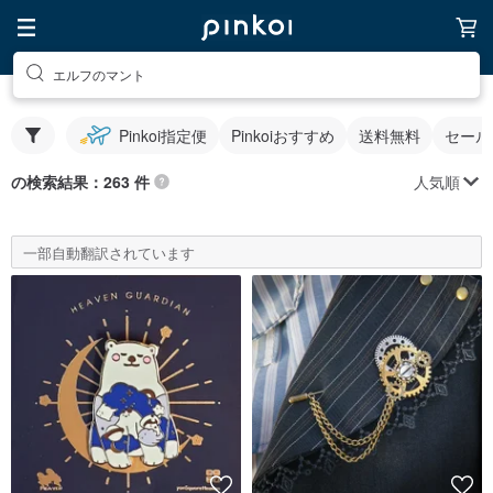
エルフのマント
Pinkoi指定便
Pinkoiおすすめ
送料無料
セール
人気順
の検索結果：263 件
一部自動翻訳されています