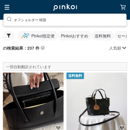
オフショルダー 韓国
Pinkoi指定便
Pinkoiおすすめ
送料無料
セール
人気順
の検索結果：237 件
一部自動翻訳されています
送料無料