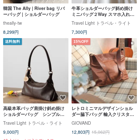
韓国 The Ally | River bag リバ
牛革ショルダーバッグ斜め掛け
ーバッグ | ショルダーバッグ
ミニバッグ２Way スマホ入れブ
ラック
theally-tw
Travel Light トラベル・ライト
8,299円
7,300円
送料無料
15%OFF
高級本革バッグ肩掛け斜め掛け
レトロミニマルデザインショル
ショルダーバッグ シンプルな
ダー脇下バッグ 輸入クリスタル
２WAYバッグ コーヒー色
ベジタブルタンニンなめし牛革
Travel Light トラベル・ライト
GIOVAND
万能通勤カジュアルサイドバッ
9,000円
12,803円
15,062円
グ