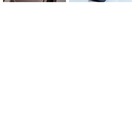
【トラックショルダーバッグ】
【カッティングライン】クラシ
ベジタブルタンニングレザーシ
ックなサドルバッグレザー手作
ョルダーメッセンジャーバッグ
りメッセンジャーバッグショル
切線の派
切線の派
サドルバッグ
ダーバッグチョコレートカラー
14,855円
16,880円
12,570円
14,283円
の再刻印
カスタム可
カスタム可
Prism Cross ボディバッグ 半三
製作に60日-剥がれ保証-1年保証-