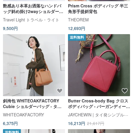
艶感あり本革お洒落なハンドバ
Prism Cross ボディバッグ 半三
ッグ斜め掛け2wayショルダーバ
角形手提斜背包
ッグ 黒色
Travel Light トラベル・ライト
THEOREM
9,500円
12,693円
送料無料
斜挎包 WHITEOAKFACTORY
Butter Cross-body Bag クロス
Cubie ショルダーバッグ - タン /
ボディバッグ - バーガンディーレ
ブラウン/ キャメル
ッド Burgundy Red
JAYCHEWIN | タイ発シンプル革バッグ
WHITEOAKFACTORY
6,375円
16,213円
21,617円
送料無料