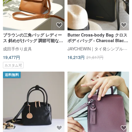
ブラウンの三角バッグ レディー
Butter Cross-body Bag クロス
ス 斜めがけバッグ 調節可能なシ
ボディバッグ - Charcoal Black
ョルダーストラップ 本革手縫い
黒
JAYCHEWIN | タイ発シンプル革バッグ
成田手作り皮具
バッグ
19,477円
16,213円
21,617円
カスタム可
送料無料