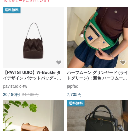
10 人がカートに入れています
送料無料
【PAVI STUDIO】W-Buckle タ
ハーフムーン グリンヤード (ライ
イデザイン バケットバッグ - モ
トグリーン)：新色 ハーフムーン
カココア
リサイクルド
pavistudio-tw
japfac
20,190円
24,496円
7,705円
送料無料