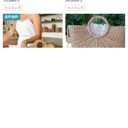
カスタム可
カスタム可
送料無料
Mini Luggage ストローハンド
織バッグ 織バッグ ヒヤシンス ビ
バッグ
ーチバッグ ウォーターヒヤシン
ス ヴィンテージ
javaian
nornor
6,541円
13,580円
環境に優しい