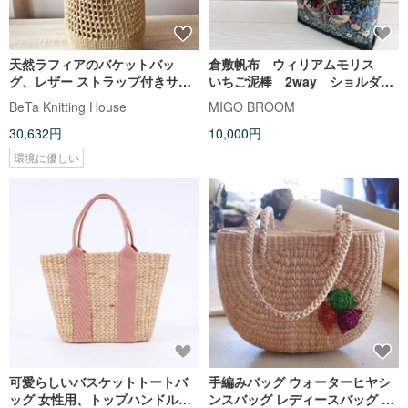
天然ラフィアのバケットバッ
倉敷帆布 ウィリアムモリス
グ、レザー ストラップ付きサマ
いちご泥棒 2way ショルダー
ーストロー トートバッグ
バッグ 軽量 自立 ホーボー
BeTa Knitting House
MIGO BROOM
バッグ ハーフムーンバッグ
30,632円
10,000円
環境に優しい
可愛らしいバスケットトートバ
手編みバッグ ウォーターヒヤシ
ッグ 女性用、トップハンドルの
ンスバッグ レディースバッグ サ