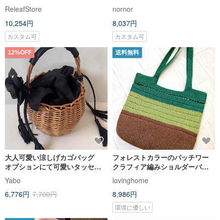
マーケットトートバッグ、小さ
マーバッグ ヴィンテージ
ReleafStore
nornor
なストローバッグ
10,254円
8,037円
カスタム可
カスタム可
12%OFF
送料無料
大人可愛い涼しげカゴバッグ
フォレストカラーのパッチワー
オプションにて可愛いタッセル
クラフィア編みショルダーバッ
リボン コサージュ追加可能
グ
Yabo
lovinghome
6,776円
7,700円
8,986円
環境に優しい