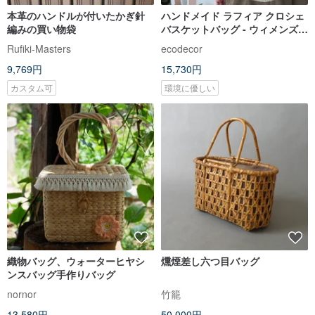
本革のハンドルが付いたかぎ針
ハンドメイド ラフィア クロシェ
編みの買い物袋
バスケットバッグ - ウィメンズ
ファッションアクセサリー
Rufiki-Masters
ecodecor
9,769円
15,730円
カスタム可
環境に優しい
織物バッグ、ウォーターヒヤシ
燻煙差し六つ目バッグ
ンスバッグ手作りバッグ
nornor
竹籠
13,580円
50,000円