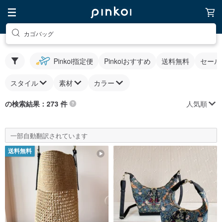
カゴバッグ
Pinkoi指定便
Pinkoiおすすめ
送料無料
セール
スタイル
素材
カラー
人気順
の検索結果：273 件
一部自動翻訳されています
送料無料