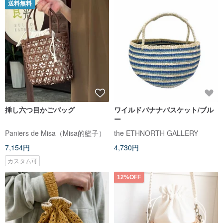
送料無料
挿し六つ目かごバッグ
ワイルドバナナバスケット/ブル
ー
Paniers de Misa（Misa的籃子）
the ETHNORTH GALLERY
7,154円
4,730円
カスタム可
12%OFF