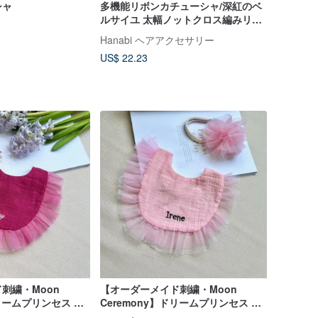
シャ
多機能リボンカチューシャ/深紅のベ
ルサイユ 太幅ノットクロス編みリボ
ンヘアバンドカチューシャ
Hanabi ヘアアクセサリー
US$ 22.23
刺繍・Moon
【オーダーメイド刺繍・Moon
ドリームプリンセス ダ
Ceremony】ドリームプリンセス ダ
ウスタオル 花カチ
ンシングガーゼマウスタオル 花カチ