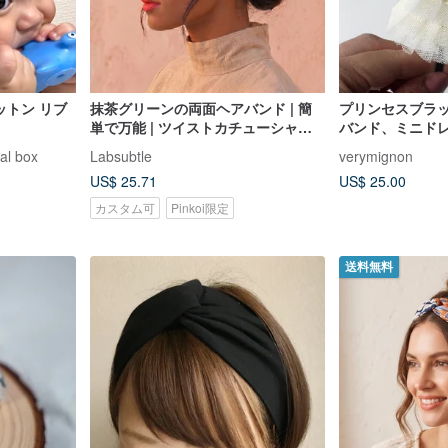
ットン リブ
抹茶グリーンの両面ヘアバンド | 簡
プリンセスブラ
単で万能 | ツイストカチューシャで
バンド、ミニド
両面できる 手作りヘアバンド
子供のためのカ
 box
Labsubtle
verymignon
US$ 25.71
US$ 25.00
カスタム可
Pinkoi限定
送料無料