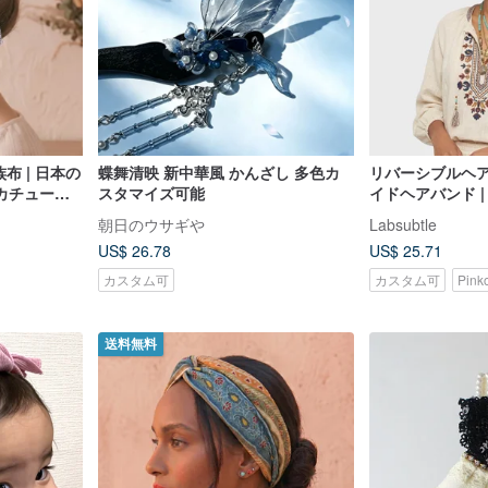
布 | 日本の
蝶舞清映 新中華風 かんざし 多色カ
リバーシブルヘア
カチューシ
スタマイズ可能
イドヘアバンド |
柔らか | 手作り
朝日のウサギや
Labsubtle
US$ 26.78
US$ 25.71
カスタム可
カスタム可
Pin
送料無料