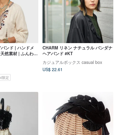
バンド | ハンドメ
CHARM リネン ナチュラル バンダナ
 天然素材 | ふんわり
ヘアバンド #KT
ヘアバンド
カジュアルボックス casual box
US$ 22.61
koi限定