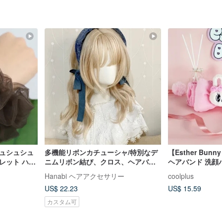
シュシュシュ
多機能リボンカチューシャ/特別なデ
【Esther Bu
レット ハン
ニムリボン結び、クロス、ヘアバン
ヘアバンド 洗顔
ド風、幅広、痛くないヘッドバン
スポーツバンド
Hanabi ヘアアクセサリー
coolplus
ド、ヘアアクセサリー
US$ 22.23
US$ 15.59
カスタム可