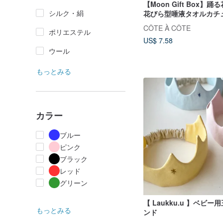
【Moon Gift Box】
シルク・絹
花びら型唾液タオルカチ
CÔTE À CÔTE
ポリエステル
US$ 7.58
ウール
もっとみる
カラー
ブルー
ピンク
ブラック
レッド
グリーン
【 Laukku.u 】ベビ
もっとみる
ンド