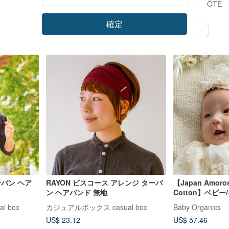
pmpmacc
CÔTE À CÔTE
ューシャ
US$ 16.93
US$ 25.84
確定
Pinkoi限定
カスタム可
ーバン ヘア
RAYON ビスコース アレンジ ターバ
【Japan Amoro
ン ヘアバンド 無地
Cotton】ベビ
スカチューシャ
 box
カジュアルボックス casual box
Baby Organics
US$ 23.12
US$ 57.46