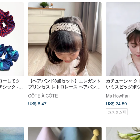
ローしてク
【ヘアバンド3点セット】エレガント
カチューシャ ク
シック -
プリンセス レトロレース ヘアバンド
いミスビッグボ
ゴム - ギフ
お宮参りギフトボックス 全3種 新生
CÔTE À CÔTE
Ms HowFan
児
US$ 8.47
US$ 24.50
カスタム可