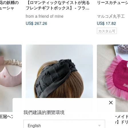
踊る花の妖精の
【ロマンティックなテイストが光る
リースカチュー
ューシャ
フレンチギフトボックス】 - フラン
スのファッションブティック - ピュ
from a friend of mine
マルコ〆丸手工
アシルクプリントのヘッドスカーフ
US$ 267.26
US$ 17.82
カスタム可
我們建議的瀏覽環境
ー用王冠ヘアバ
黒い四角いひげ生地を接合した手作
【オーダーメイド
りのヘアバンド純綿クロスヘアバン
Ceremony】
ド通気性
ンシングガーゼマ