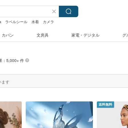
a
ラベルシール
水着
カメラ
・カバン
文房具
家電・デジタル
グ
：5,000+ 件
います
送料無料