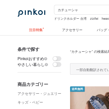
ドリンクホルダー 台湾
zizifei
hwar
クリスマス
ラベラーシール
注目特集
アクセサリー
バッグ
条件で探す
“
カチューシャ
” の検索結果
Pinkoiおすすめ
やさしい暮らし
一部自動翻訳されて
商品カテゴリー
送料無料
アクセサリー・ジュエリー
キッズ・ベビー