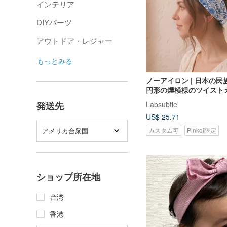
インテリア
DIYパーツ
アウトドア・レジャー
もっとみる
ノーアイロン | 日本の民族
円形の煙模様のツイスト
ャ | 手作りのヘアバンド |
Labsubtle
発送先
US$ 25.71
アメリカ合衆国
カスタム可
Pinkoi限定
ショップ所在地
台湾
香港