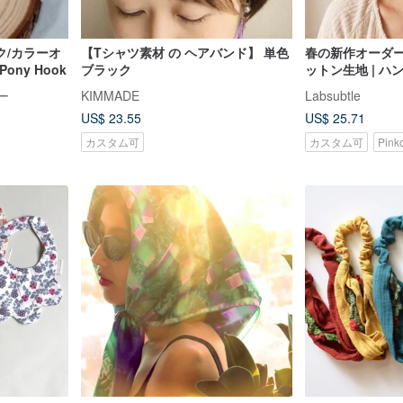
ク/カラーオ
【Tシャツ素材 の ヘアバンド】 単色
春の新作オーダー
Pony Hook
ブラック
ットン生地 | 
ド | オレンジ
ー
KIMMADE
Labsubtle
鮮やかな色合い
US$ 23.55
US$ 25.71
カスタム可
カスタム可
Pin