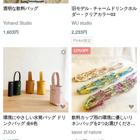
透明な飲料バッグ
旧モデル - チャームドリンクホル
ダー - クリアカラー02
Yohand Studio
WU studio
1,603円
2,233円
Pinkoi限定
12%OFF
環境にやさしい水筒バッグ ドリ
飲料カップ用の環境に優しいリ
ンクバッグ 全6色
ネンバッグを2つお選びください
-ティッシュケースカバーを吊る
ZUGO
savor of nature
す多機能メッシュバッグ