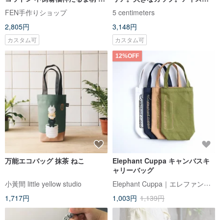
イスペールカップホルダー - 水筒
ラスターカップ。刺繍可能で
FEN手作りショップ
5 centimeters
ホルダー - ドリンクホルダー - 保
す。カスタムサイズも利用可能
2,805円
3,148円
温カップホルダー
です。猫
カスタム可
カスタム可
12%OFF
万能エコバッグ 抹茶 ねこ
Elephant Cuppa キャンバスキ
ャリーバッグ
Elephant Cuppa｜エレファントカップ
小黃間 little yellow studio
1,717円
1,003円
1,139円