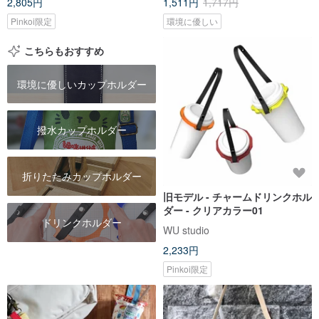
2,805円
1,511円
1,717円
Pinkoi限定
環境に優しい
こちらもおすすめ
環境に優しいカップホルダー
撥水カップホルダー
折りたたみカップホルダー
旧モデル - チャームドリンクホル
ダー - クリアカラー01
ドリンクホルダー
WU studio
2,233円
Pinkoi限定