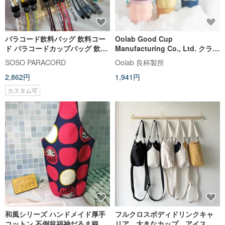
パラコード飲料バッグ 飲料コー
Oolab Good Cup
ド パラコードカップバッグ 飲料
Manufacturing Co., Ltd. クラウ
バッグ
ドグミシリコーンカップキャリ
SOSO PARACORD
Oolab 良杯製所
ングバッグ
2,862円
1,941円
カスタム可
和風シリーズ ハンドメイド厚手
フルクロスボディドリンクキャ
コットン 不倒翁福神だるま柄 ア
リア。大きなカップ。アイスブ